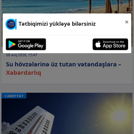
×
Tətbiqimizi yükləyə bilərsiniz
08 avq 2026, 15:47
Su hövzələrinə üz tutan vətəndaşlara –
Xəbərdarlıq
CƏMİYYƏT