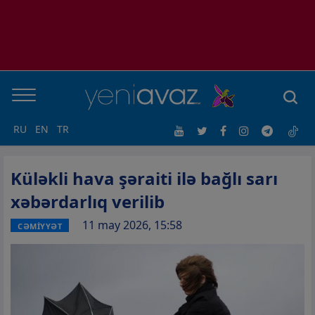
RU
EN
TR
Küləkli hava şəraiti ilə bağlı sarı
xəbərdarlıq verilib
11 may 2026, 15:58
CƏMİYYƏT