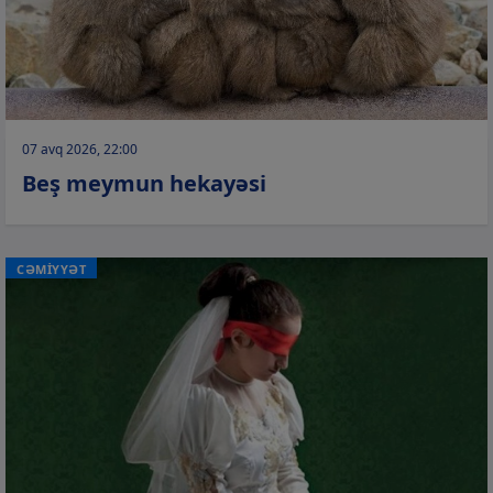
07 avq 2026, 22:00
Beş meymun hekayəsi
CƏMİYYƏT