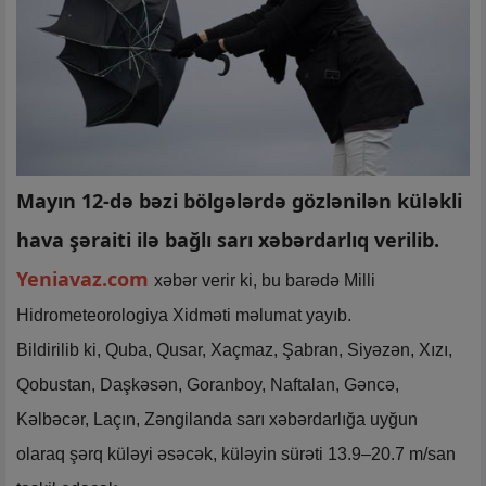
Mayın 12-də bəzi bölgələrdə gözlənilən küləkli
hava şəraiti ilə bağlı sarı xəbərdarlıq verilib.
Yeniavaz.com
xəbər verir ki, bu barədə Milli
Hidrometeorologiya Xidməti məlumat yayıb.
Bildirilib ki, Quba, Qusar, Xaçmaz, Şabran, Siyəzən, Xızı,
Qobustan, Daşkəsən, Goranboy, Naftalan, Gəncə,
Kəlbəcər, Laçın, Zəngilanda sarı xəbərdarlığa uyğun
olaraq şərq küləyi əsəcək, küləyin sürəti 13.9–20.7 m/san