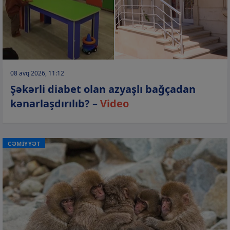
08 avq 2026, 11:12
Şəkərli diabet olan azyaşlı bağçadan
kənarlaşdırılıb? –
Video
CƏMİYYƏT