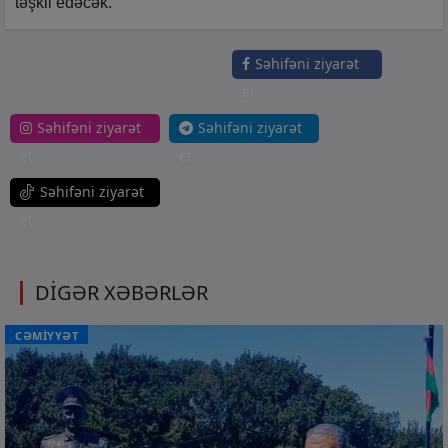
təşkil edəcək.
Səhifəni ziyarət
et
Səhifəni ziyarət
Səhifəni ziyarət
et
et
Səhifəni ziyarət
et
DİGƏR XƏBƏRLƏR
CƏMİYYƏT