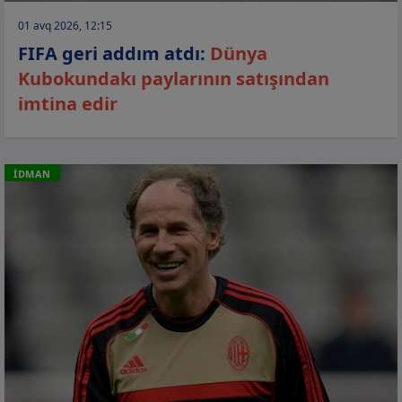
01 avq 2026, 12:15
FIFA geri addım atdı:
Dünya
Kubokundakı paylarının satışından
imtina edir
İDMAN