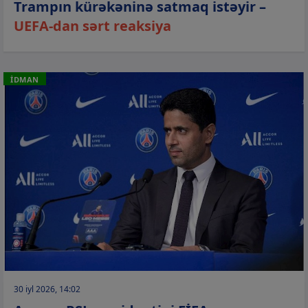
Trampın kürəkəninə satmaq istəyir –
UEFA-dan sərt reaksiya
İDMAN
30 iyl 2026, 14:02