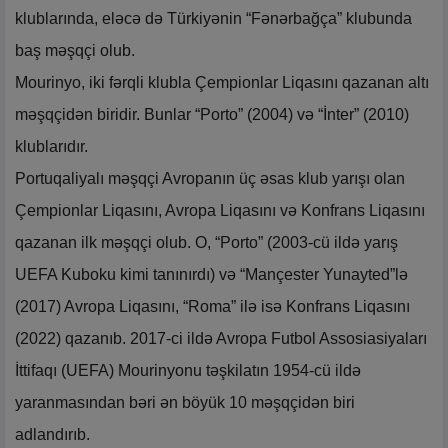
klublarında, eləcə də Türkiyənin “Fənərbağça” klubunda
baş məşqçi olub.
Mourinyo, iki fərqli klubla Çempionlar Liqasını qazanan altı
məşqçidən biridir. Bunlar “Porto” (2004) və “İnter” (2010)
klublarıdır.
Portuqaliyalı məşqçi Avropanın üç əsas klub yarışı olan
Çempionlar Liqasını, Avropa Liqasını və Konfrans Liqasını
qazanan ilk məşqçi olub. O, “Porto” (2003-cü ildə yarış
UEFA Kuboku kimi tanınırdı) və “Mançester Yunayted”lə
(2017) Avropa Liqasını, “Roma” ilə isə Konfrans Liqasını
(2022) qazanıb. 2017-ci ildə Avropa Futbol Assosiasiyaları
İttifaqı (UEFA) Mourinyonu təşkilatın 1954-cü ildə
yaranmasından bəri ən böyük 10 məşqçidən biri
adlandırıb.