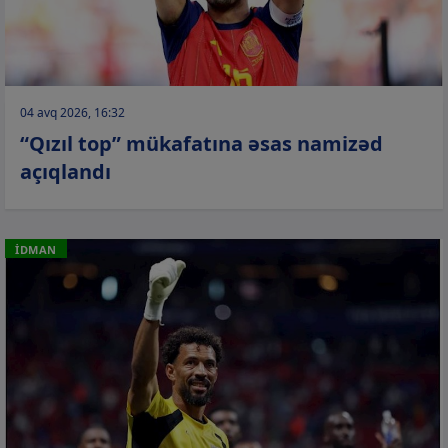
04 avq 2026, 16:32
“Qızıl top” mükafatına əsas namizəd
açıqlandı
İDMAN