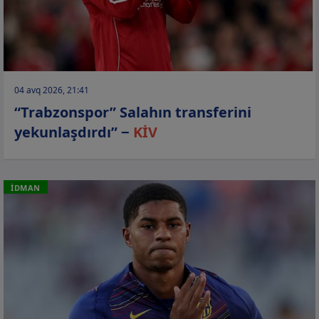
04 avq 2026, 21:41
“Trabzonspor” Salahın transferini
yekunlaşdırdı” −
KİV
İDMAN