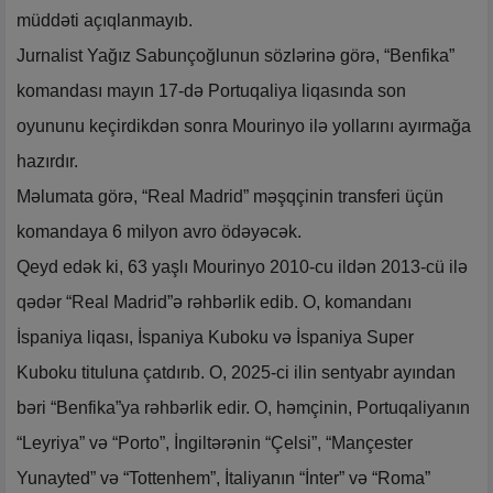
müddəti açıqlanmayıb.
Jurnalist Yağız Sabunçoğlunun sözlərinə görə, “Benfika”
komandası mayın 17-də Portuqaliya liqasında son
oyununu keçirdikdən sonra Mourinyo ilə yollarını ayırmağa
hazırdır.
Məlumata görə, “Real Madrid” məşqçinin transferi üçün
komandaya 6 milyon avro ödəyəcək.
Qeyd edək ki, 63 yaşlı Mourinyo 2010-cu ildən 2013-cü ilə
qədər “Real Madrid”ə rəhbərlik edib. O, komandanı
İspaniya liqası, İspaniya Kuboku və İspaniya Super
Kuboku tituluna çatdırıb. O, 2025-ci ilin sentyabr ayından
bəri “Benfika”ya rəhbərlik edir. O, həmçinin, Portuqaliyanın
“Leyriya” və “Porto”, İngiltərənin “Çelsi”, “Mançester
Yunayted” və “Tottenhem”, İtaliyanın “İnter” və “Roma”