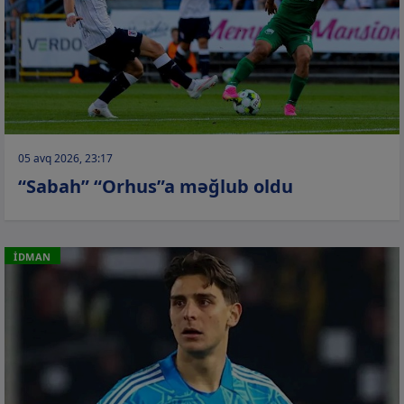
05 avq 2026, 23:17
“Sabah” “Orhus”a məğlub oldu
İDMAN