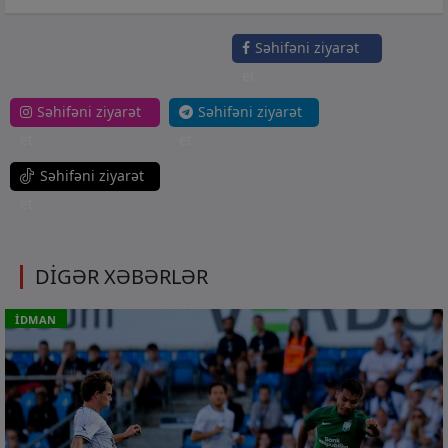
Səhifəni ziyarət
et
Səhifəni ziyarət
Səhifəni ziyarət
et
et
Səhifəni ziyarət
et
DİGƏR XƏBƏRLƏR
İDMAN