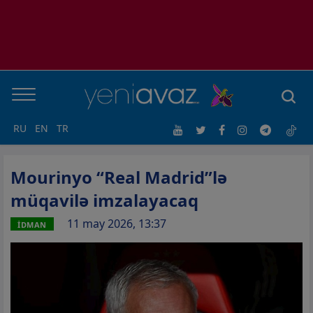
RU
EN
TR
Mourinyo “Real Madrid”lə
müqavilə imzalayacaq
11 may 2026, 13:37
İDMAN