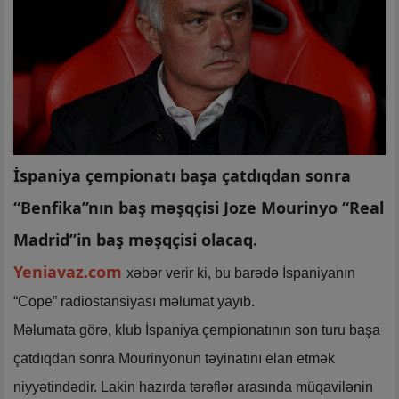
İspaniya çempionatı başa çatdıqdan sonra
“Benfika”nın baş məşqçisi Joze Mourinyo “Real
Madrid”in baş məşqçisi olacaq.
Yeniavaz.com
xəbər verir ki, bu barədə İspaniyanın
“Cope” radiostansiyası məlumat yayıb.
Məlumata görə, klub İspaniya çempionatının son turu başa
çatdıqdan sonra Mourinyonun təyinatını elan etmək
niyyətindədir. Lakin hazırda tərəflər arasında müqavilənin