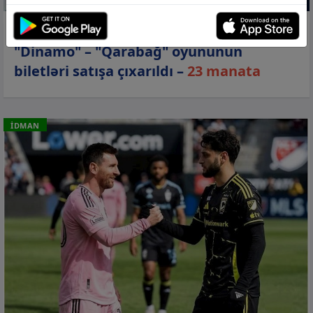
02 avq 2026, 16:20
"Dinamo" – "Qarabağ" oyununun
biletləri satışa çıxarıldı –
23 manata
İDMAN