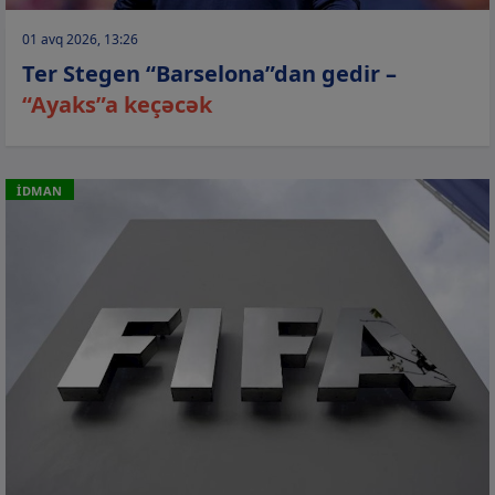
01 avq 2026, 13:26
Ter Stegen “Barselona”dan gedir –
“Ayaks”a keçəcək
İDMAN