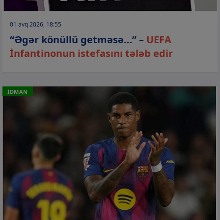
01 avq 2026, 18:55
“Əgər könüllü getməsə…” –
UEFA
İnfantinonun istefasını tələb edir
İDMAN