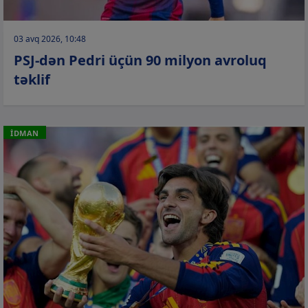
03 avq 2026, 10:48
PSJ-dən Pedri üçün 90 milyon avroluq
təklif
İDMAN