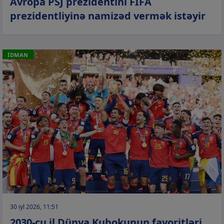
Avropa PSJ prezidentini FİFA
prezidentliyinə namizəd vermək istəyir
İDMAN
30 iyl 2026, 11:51
2030-cu il Dünya Kubokunun favoritləri