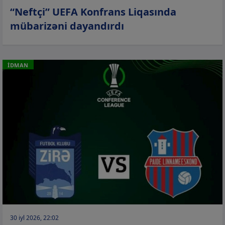
“Neftçi” UEFA Konfrans Liqasında
mübarizəni dayandırdı
İDMAN
30 iyl 2026, 22:02