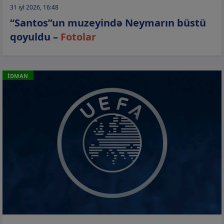
31 iyl 2026, 16:48
“Santos”un muzeyində Neymarın büstü
qoyuldu –
Fotolar
İDMAN