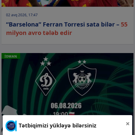
02 avq 2026, 17:47
“Barselona” Ferran Torresi sata bilər –
55
milyon avro tələb edir
İDMAN
×
Tətbiqimizi yükləyə bilərsiniz