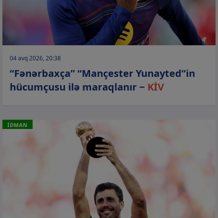
04 avq 2026, 20:38
“Fənərbaxça” “Mançester Yunayted”in
hücumçusu ilə maraqlanır −
KİV
İDMAN