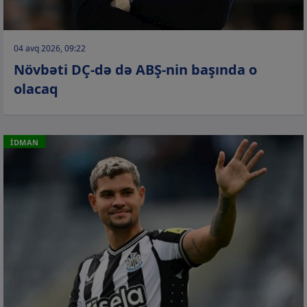
04 avq 2026, 09:22
Növbəti DÇ-də də ABŞ-nin başında o
olacaq
İDMAN