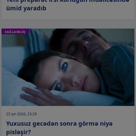
ümid yaradıb
SAĞLAMLIQ
23 iyn 2026, 23:29
Yuxusuz gecədən sonra görmə niyə
pisləşir?