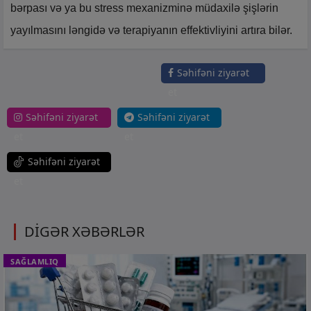
bərpası və ya bu stress mexanizminə müdaxilə şişlərin
yayılmasını ləngidə və terapiyanın effektivliyini artıra bilər.
Səhifəni ziyarət
et
Səhifəni ziyarət
Səhifəni ziyarət
et
et
Səhifəni ziyarət
et
DİGƏR XƏBƏRLƏR
SAĞLAMLIQ