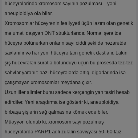
hüceyrələrində xromosom sayının pozulması – yəni
aneuploidiya ola bilər.
Xromosomlar hüceyrənin fəaliyyəti üçün lazım olan genetik
məlumatı daşıyan DNT strukturlarıdır. Normal şəraitdə
hüceyrə bölünərkən onların sayı ciddi şəkildə nəzarətdə
saxlanılır və hər yeni hüceyrə tam genetik dəst alır. Lakin
şiş hüceyrələri sürətlə bölündüyü üçün bu prosesdə tez-tez
səhvlər yaranır: bəzi hüceyrələrdə artıq, digərlərində isə
çatışmayan xromosomlar meydana çıxır.
Uzun illər alimlər bunu sadəcə xərçəngin yan təsiri hesab
edirdilər. Yeni araşdırma isə göstərir ki, aneuploidiya
birbaşa şişlərin sağ qalmasına kömək edə bilər.
Müəyyən olunub ki, xromosom sayı pozulmuş
hüceyrələrdə PARP1 adlı zülalın səviyyəsi 50–60 faiz