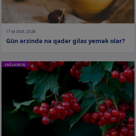
17 iyl 2026, 23:28
Gün ərzində nə qədər gilas yemək olar?
SAĞLAMLIQ