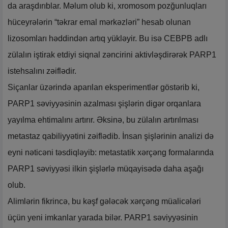
da araşdırıblar. Məlum olub ki, xromosom pozğunluqları
hüceyrələrin “təkrar emal mərkəzləri” hesab olunan
lizosomları həddindən artıq yükləyir. Bu isə CEBPB adlı
zülalın iştirak etdiyi siqnal zəncirini aktivləşdirərək PARP1
istehsalını zəiflədir.
Siçanlar üzərində aparılan eksperimentlər göstərib ki,
PARP1 səviyyəsinin azalması şişlərin digər orqanlara
yayılma ehtimalını artırır. Əksinə, bu zülalın artırılması
metastaz qabiliyyətini zəiflədib. İnsan şişlərinin analizi də
eyni nəticəni təsdiqləyib: metastatik xərçəng formalarında
PARP1 səviyyəsi ilkin şişlərlə müqayisədə daha aşağı
olub.
Alimlərin fikrincə, bu kəşf gələcək xərçəng müalicələri
üçün yeni imkanlar yarada bilər. PARP1 səviyyəsinin