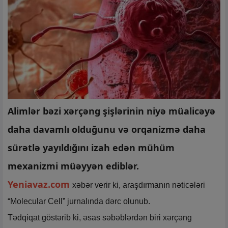
Alimlər bəzi xərçəng şişlərinin niyə müalicəyə
daha davamlı olduğunu və orqanizmə daha
sürətlə yayıldığını izah edən mühüm
mexanizmi müəyyən ediblər.
Yeniavaz.com
xəbər verir ki, araşdırmanın nəticələri
“Molecular Cell” jurnalında dərc olunub.
Tədqiqat göstərib ki, əsas səbəblərdən biri xərçəng