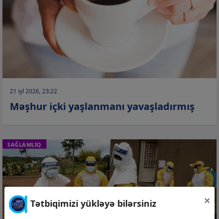
21 iyl 2026, 23:22
Məşhur içki yaşlanmanı yavaşladırmış
SAĞLAMLIQ
×
Tətbiqimizi yükləyə bilərsiniz