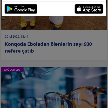
20 iyl 2026, 13:44
Konqoda Eboladan ölənlərin sayı 930
nəfərə çatıb
SAĞLAMLIQ