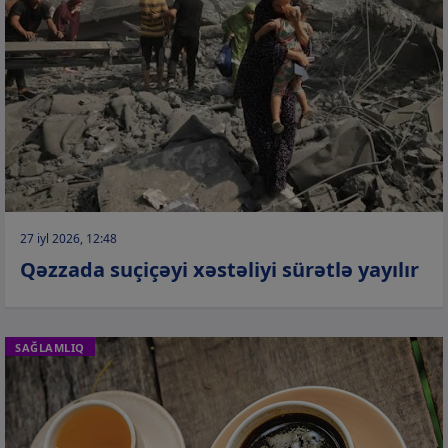
27 iyl 2026, 12:48
Qəzzada suçiçəyi xəstəliyi sürətlə yayılır
SAĞLAMLIQ