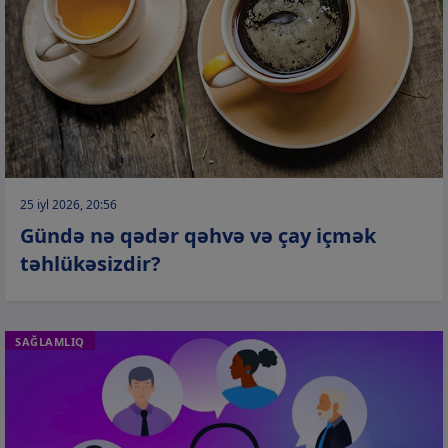
25 iyl 2026, 20:56
Gündə nə qədər qəhvə və çay içmək
təhlükəsizdir?
SAĞLAMLIQ