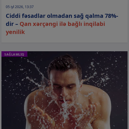
05 iyl 2026, 13:37
Ciddi fəsadlar olmadan sağ qalma 78%-
dir –
Qan xərçəngi ilə bağlı inqilabi
yenilik
SAĞLAMLIQ