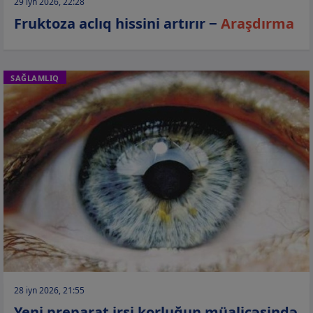
29 iyn 2026, 22:28
Fruktoza aclıq hissini artırır −
Araşdırma
SAĞLAMLIQ
28 iyn 2026, 21:55
Yeni preparat irsi korluğun müalicəsində