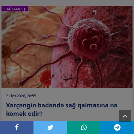
SAĞLAMLIQ
21 iyn 2026, 20:55
Xərçəngin bədəndə sağ qalmasına nə
kömək edir?
T