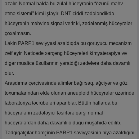
azalır. Normal halda bu zülal hüceyrənin “özünü məhv
etmə sistemi” kimi işləyir: DNT ciddi zədələndikdə
hüceyrənin məhvinə siqnal verir ki, zədələnmiş hüceyrələr
çoxalmasın.
Lakin PARP1 səviyyəsi azaldıqda bu qoruyucu mexanizm
zəifləyir. Nəticədə xərçəng hüceyrələri kimyaterapiya və
digər müalicə üsullarının yaratdığı zədələrə daha davamlı
olur.
Araşdırma çərçivəsində alimlər bağırsaq, ağciyər və göz
toxumalarından əldə olunan aneuploid hüceyrələr üzərində
laboratoriya təcrübələri aparıblar. Bütün hallarda bu
hüceyrələrin zədələyici təsirlərə qarşı normal
hüceyrələrdən daha davamlı olduğu müşahidə edilib.
Tədqiqatçılar həmçinin PARP1 səviyyəsinin niyə azaldığını