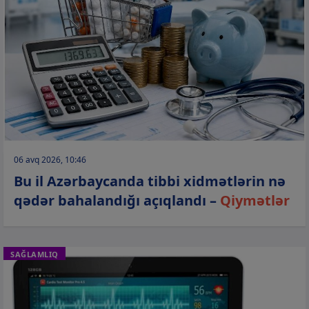
06 avq 2026, 10:46
Bu il Azərbaycanda tibbi xidmətlərin nə
qədər bahalandığı açıqlandı –
Qiymətlər
SAĞLAMLIQ