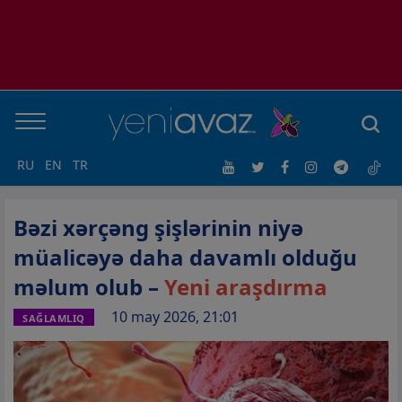
RU
EN
TR
Bəzi xərçəng şişlərinin niyə
müalicəyə daha davamlı olduğu
məlum olub –
Yeni araşdırma
10 may 2026, 21:01
SAĞLAMLIQ