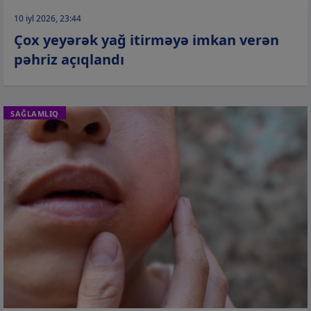
10 iyl 2026, 23:44
Çox yeyərək yağ itirməyə imkan verən
pəhriz açıqlandı
SAĞLAMLIQ