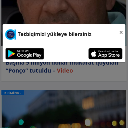
×
Tətbiqimizi yükləyə bilərsiniz
03 avq 2026, 08:59
Başına 5 milyon dollar mükafat qoyulan
“Ponço” tutuldu –
Video
KRİMİNAL