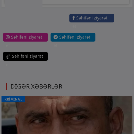
Səhifəni ziyarət
et
Səhifəni ziyarət
Səhifəni ziyarət
et
et
Səhifəni ziyarət
et
DİGƏR XƏBƏRLƏR
KRİMİNAL