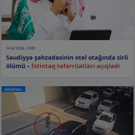
24 iyl 2026, 14:08
Səudiyyə şahzadəsinin otel otağında sirli
ölümü –
İstintaq təfərrüatları açıqladı
KRİMİNAL