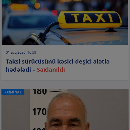
01 avq 2026, 16:59
Taksi sürücüsünü kəsici-deşici alətlə
hədələdi –
Saxlanıldı
KRİMİNAL