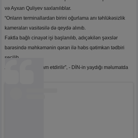
və Ayxan Quliyev saxlanılıblar.
“Onların terminallardan birini oğurlama anı təhlükəsizlik
kameraları vasitəsilə də qeydə alınıb.
Faktla bağlı cinayət işi başlanılıb, adıçəkilən şəxslər
barəsində məhkəmənin qərarı ilə həbs qətimkan tədbiri
seçilib.
Araşdırmalar davam etdirilir”, - DİN-in yaydığı məlumatda
bildirilir.