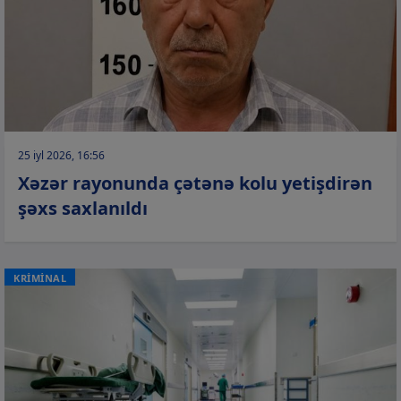
25 iyl 2026, 16:56
Xəzər rayonunda çətənə kolu yetişdirən
şəxs saxlanıldı
KRİMİNAL