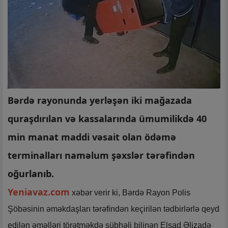
Bərdə rayonunda yerləşən iki mağazada
quraşdırılan və kassalarında ümumilikdə 40
min manat maddi vəsait olan ödəmə
terminalları naməlum şəxslər tərəfindən
oğurlanıb.
Yeniavaz.com
xəbər verir ki, Bərdə Rayon Polis
Şöbəsinin əməkdaşları tərəfindən keçirilən tədbirlərlə qeyd
edilən əməlləri törətməkdə şübhəli bilinən Elşad Əlizadə