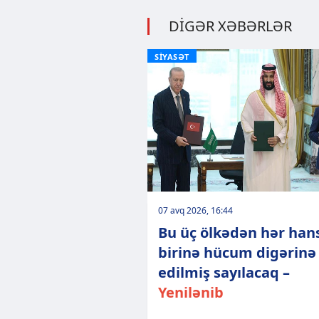
DİGƏR XƏBƏRLƏR
SİYASƏT
07 avq 2026, 16:44
Bu üç ölkədən hər han
birinə hücum digərinə
edilmiş sayılacaq –
Yenilənib