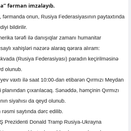
da” fərman imzalayıb.
i, fərmanda onun, Rusiya Federasiyasının paytaxtında
i bildirilir.
merika tərəfi ilə danışıqlar zamanı humanitar
saylı xahişləri nəzərə alaraq qərara alıram:
skvada (Rusiya Federasiyası) paradın keçirilməsinə
yd olunub.
iyev vaxtı ilə saat 10:00-dan etibarən Qırmızı Meydan
əsi planından çıxarılacaq. Sənəddə, həmçinin Qırmızı
nın siyahısı da qeyd olunub.
rəsmi saytında dərc edilib.
BŞ Prezidenti Donald Tramp Rusiya-Ukrayna