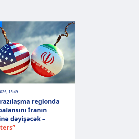
026, 15:49
 razılaşma regionda
balansını İranın
inə dəyişəcək –
ters”