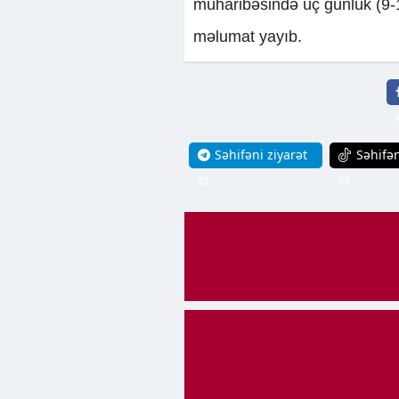
müharibəsində üç günlük (9-
məlumat yayıb.
Səhifəni ziyarət
Səhifən
et
et