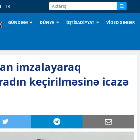
N
TR
GÜNDƏM
DÜNYA
İQTİSADİYYAT
VİDEO XƏBƏR
man imzalayaraq
adın keçirilməsinə icazə