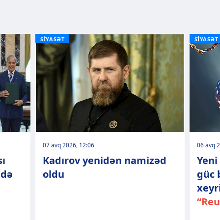
SİYASƏT
SİYASƏT
07 avq 2026, 12:06
06 avq 2
sı
Kadırov yenidən namizəd
Yeni
 də
oldu
güc 
xeyr
“Reu