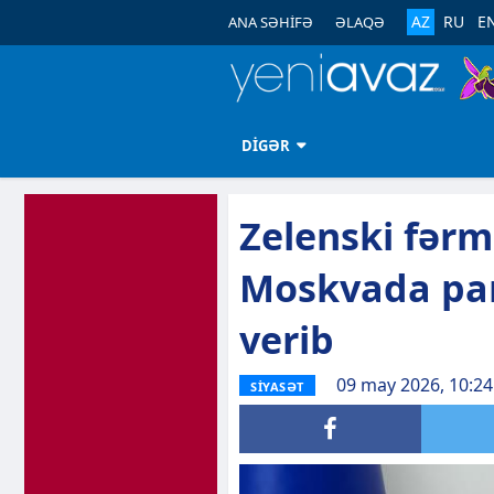
AZ
RU
E
ANA SƏHİFƏ
ƏLAQƏ
DİGƏR
Zelenski fər
Moskvada par
verib
09 may 2026, 10:24
SİYASƏT