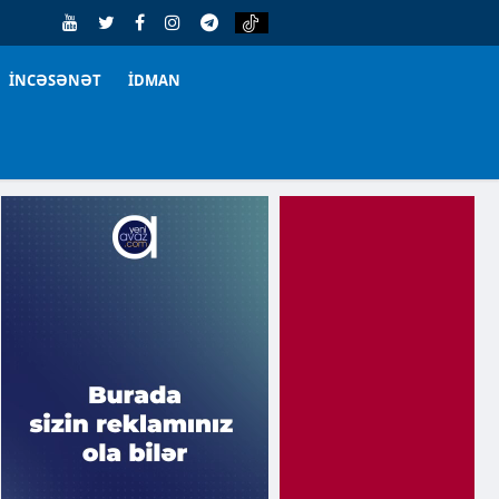
İNCƏSƏNƏT
İDMAN