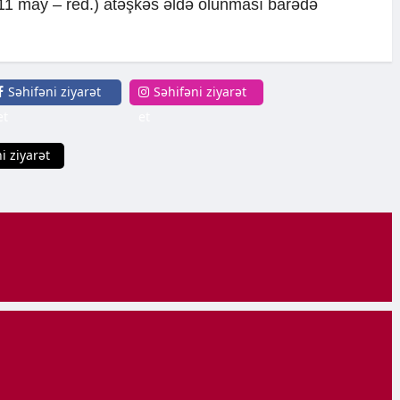
11 may – red.) atəşkəs əldə olunması barədə
Səhifəni ziyarət
Səhifəni ziyarət
et
et
i ziyarət