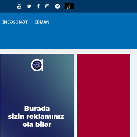
İNCƏSƏNƏT
İDMAN