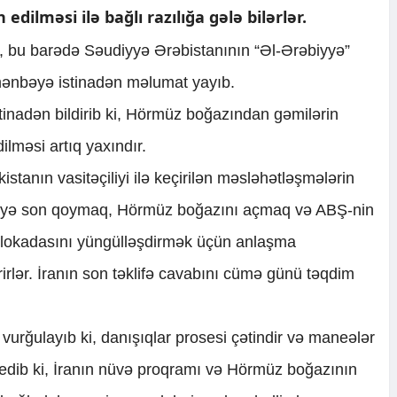
edilməsi ilə bağlı razılığa gələ bilərlər.
i, bu barədə Səudiyyə Ərəbistanının “Əl-Ərəbiyyə”
 mənbəyə istinadən məlumat yayıb.
tinadən bildirib ki, Hörmüz boğazından gəmilərin
dilməsi artıq yaxındır.
stanın vasitəçiliyi ilə keçirilən məsləhətləşmələrin
ibəyə son qoymaq, Hörmüz boğazını açmaq və ABŞ-nin
blokadasını yüngülləşdirmək üçün anlaşma
lər. İranın son təklifə cavabını cümə günü təqdim
vurğulayıb ki, danışıqlar prosesi çətindir və maneələr
edib ki, İranın nüvə proqramı və Hörmüz boğazının