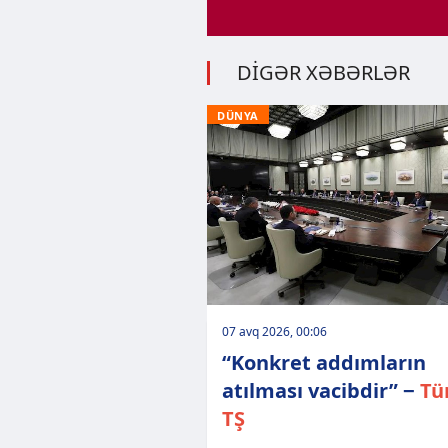
DİGƏR XƏBƏRLƏR
DÜNYA
07 avq 2026, 00:06
“Konkret addımların
atılması vacibdir” −
Tü
TŞ