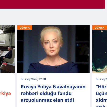
DÜNYA
DÜNYA
06 avq 2026, 22:38
06 avq 2
Rusiya Yuliya Navalnayanın
“Hör
rkiyə
rəhbəri olduğu fondu
üçün
arzuolunmaz elan etdi
xidm
asılı