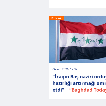
DÜNYA
06 avq 2026, 19:39
“İraqın Baş naziri ord
hazırlığı artırmağı əm
etdi” −
“Baghdad Toda