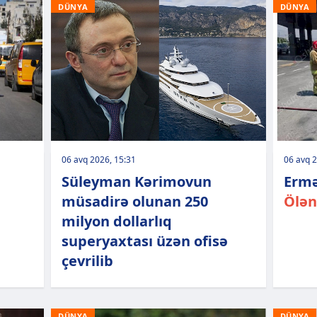
DÜNYA
DÜNYA
06 avq 2026, 15:31
06 avq 2
Süleyman Kərimovun
Ermə
müsadirə olunan 250
Ölən
milyon dollarlıq
superyaxtası üzən ofisə
çevrilib
DÜNYA
DÜNYA