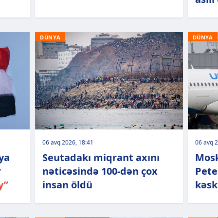
DÜNYA
DÜNYA
06 avq 2026, 18:41
06 avq 2
uya
Seutadakı miqrant axını
Mosk
r
nəticəsində 100-dən çox
Pete
y”
insan öldü
kəsk