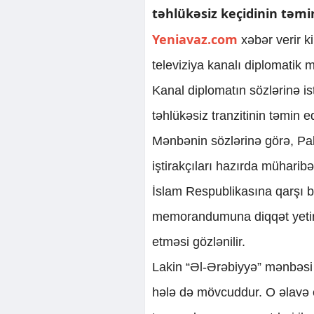
təhlükəsiz keçidinin təmin 
Yeniavaz.com
xəbər verir k
televiziya kanalı diplomatik
Kanal diplomatın sözlərinə is
təhlükəsiz tranzitinin təmin e
Mənbənin sözlərinə görə, Paki
iştirakçıları hazırda mühar
İslam Respublikasına qarşı 
memorandumuna diqqət yetirir
etməsi gözlənilir.
Lakin “Əl-Ərəbiyyə” mənbəsi 
hələ də mövcuddur. O əlavə 