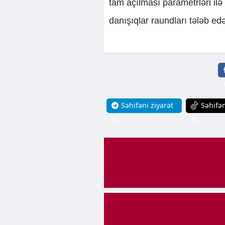
tam açılması parametrləri ilə
danışıqlar raundları tələb edə
Səhifəni ziyarət
Səhifən
et
et