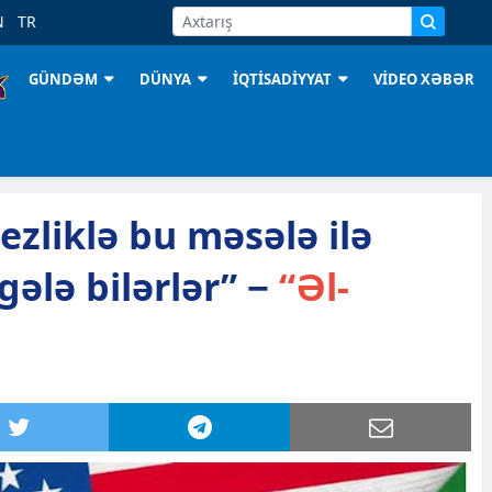
N
TR
GÜNDƏM
DÜNYA
İQTİSADİYYAT
VİDEO XƏBƏR
ezliklə bu məsələ ilə
gələ bilərlər” −
“Əl-