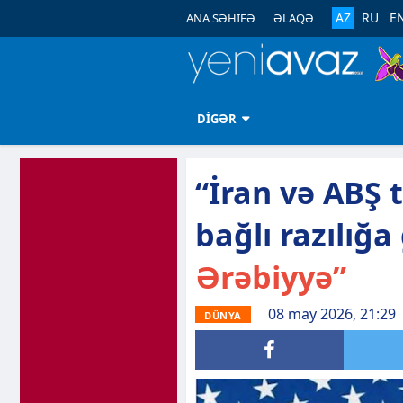
AZ
RU
E
ANA SƏHİFƏ
ƏLAQƏ
DİGƏR
“İran və ABŞ t
bağlı razılığa 
Ərəbiyyə”
08 may 2026, 21:29
DÜNYA