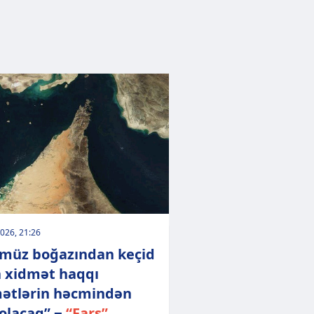
026, 21:26
müz boğazından keçid
 xidmət haqqı
ətlərin həcmindən
 olacaq” −
“Fars”