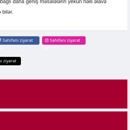
 bağlı daha geniş məsələlərin yekun həlli əlavə
 bilər.
Səhifəni ziyarət
Səhifəni ziyarət
et
et
i ziyarət