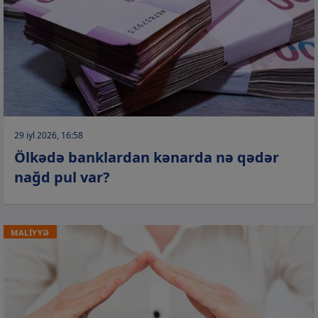
29 iyl 2026, 16:58
Ölkədə banklardan kənarda nə qədər
nağd pul var?
MALİYYƏ