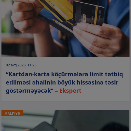
02 avq 2026, 11:25
“Kartdan-karta köçürmələrə limit tətbiq
edilməsi əhalinin böyük hissəsinə təsir
göstərməyəcək” –
Ekspert
MALİYYƏ