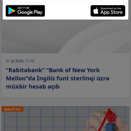
31 iyl 2026, 11:10
“Rabitəbank” “Bank of New York
Mellon”da İngilis funt sterlinqi üzrə
müxbir hesab açıb
MALİYYƏ