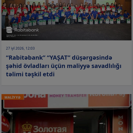
27 iyl 2026, 12:03
“Rabitəbank” “YAŞAT” düşərgəsində
şəhid övladları üçün maliyyə savadlılığı
təlimi təşkil etdi
MALİYYƏ