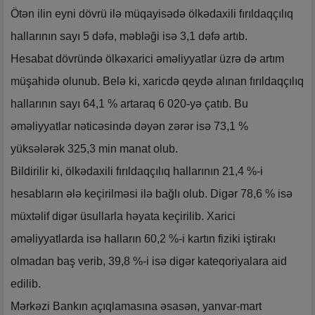
Ötən ilin eyni dövrü ilə müqayisədə ölkədaxili fırıldaqçılıq
hallarının sayı 5 dəfə, məbləği isə 3,1 dəfə artıb.
Hesabat dövründə ölkəxarici əməliyyatlar üzrə də artım
müşahidə olunub. Belə ki, xaricdə qeydə alınan fırıldaqçılıq
hallarının sayı 64,1 % artaraq 6 020-yə çatıb. Bu
əməliyyatlar nəticəsində dəyən zərər isə 73,1 %
yüksələrək 325,3 min manat olub.
Bildirilir ki, ölkədaxili fırıldaqçılıq hallarının 21,4 %-i
hesabların ələ keçirilməsi ilə bağlı olub. Digər 78,6 % isə
müxtəlif digər üsullarla həyata keçirilib. Xarici
əməliyyatlarda isə halların 60,2 %-i kartın fiziki iştirakı
olmadan baş verib, 39,8 %-i isə digər kateqoriyalara aid
edilib.
Mərkəzi Bankın açıqlamasına əsasən, yanvar-mart