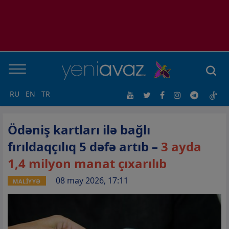
RU
EN
TR
Ödəniş kartları ilə bağlı
fırıldaqçılıq 5 dəfə artıb –
3 ayda
1,4 milyon manat çıxarılıb
08 may 2026, 17:11
MALİYYƏ