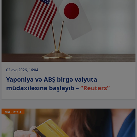
02 avq 2026, 16:04
Yaponiya və ABŞ birgə valyuta
müdaxiləsinə başlayıb –
“Reuters”
MALİYYƏ