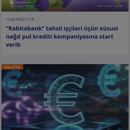
13 iyl 2026, 11:18
“Rabitəbank” təhsil işçiləri üçün xüsusi
nağd pul krediti kampaniyasına start
verib
MALİYYƏ