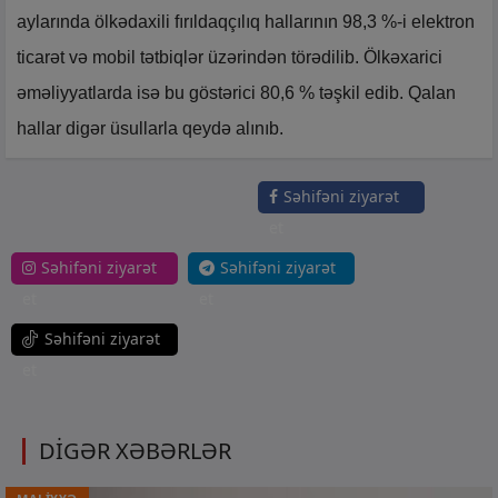
aylarında ölkədaxili fırıldaqçılıq hallarının 98,3 %-i elektron
ticarət və mobil tətbiqlər üzərindən törədilib. Ölkəxarici
əməliyyatlarda isə bu göstərici 80,6 % təşkil edib. Qalan
hallar digər üsullarla qeydə alınıb.
Səhifəni ziyarət
et
Səhifəni ziyarət
Səhifəni ziyarət
et
et
Səhifəni ziyarət
et
DİGƏR XƏBƏRLƏR