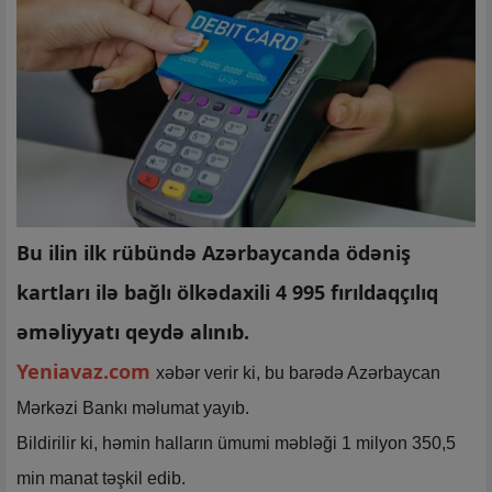
Bu ilin ilk rübündə Azərbaycanda ödəniş
kartları ilə bağlı ölkədaxili 4 995 fırıldaqçılıq
əməliyyatı qeydə alınıb.
Yeniavaz.com
xəbər verir ki, bu barədə Azərbaycan
Mərkəzi Bankı məlumat yayıb.
Bildirilir ki, həmin halların ümumi məbləği 1 milyon 350,5
min manat təşkil edib.