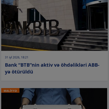
31 iyl 2026, 18:21
Bank “BTB”nin aktiv və öhdəlikləri ABB-
yə ötürüldü
MALİYYƏ