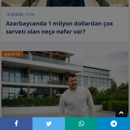
10 iyl 2026, 11:14
Azərbaycanda 1 milyon dollardan çox
sərvəti olan neçə nəfər var?
MALİYYƏ
T