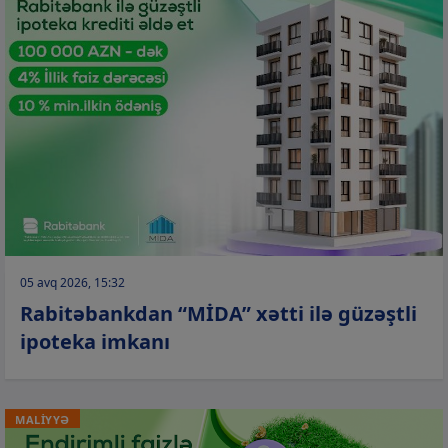
05 avq 2026, 15:32
Rabitəbankdan “MİDA” xətti ilə güzəştli
ipoteka imkanı
MALİYYƏ