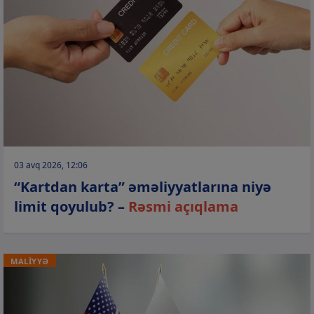
03 avq 2026, 12:06
“Kartdan karta” əməliyyatlarına niyə
limit qoyulub? –
Rəsmi açıqlama
MALİYYƏ