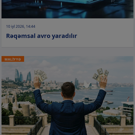
10 iyl 2026, 14:44
Rəqəmsal avro yaradılır
MALİYYƏ