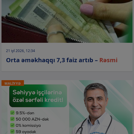
21 iyl 2026, 12:34
Orta əməkhaqqı 7,3 faiz artıb –
Rəsmi
MALİYYƏ