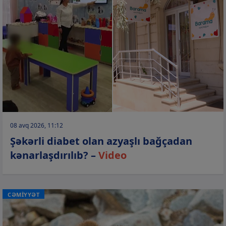
08 avq 2026, 11:12
Şəkərli diabet olan azyaşlı bağçadan
kənarlaşdırılıb? –
Video
CƏMİYYƏT