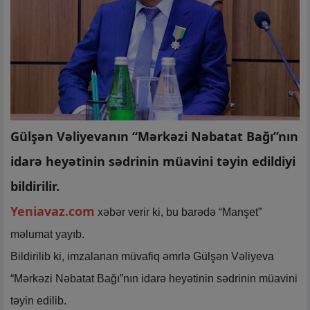
Gülşən Vəliyevanın “Mərkəzi Nəbatat Bağı”nın
idarə heyətinin sədrinin müavini təyin edildiyi
bildirilir.
Yeniavaz.com
xəbər verir ki, bu barədə “Manşet”
məlumat yayıb.
Bildirilib ki, imzalanan müvafiq əmrlə Gülşən Vəliyeva
“Mərkəzi Nəbatat Bağı”nın idarə heyətinin sədrinin müavini
təyin edilib.