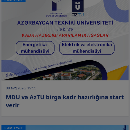
08 avq 2026, 19:55
MDU və AzTU birgə kadr hazırlığına start
verir
CƏMİYYƏT