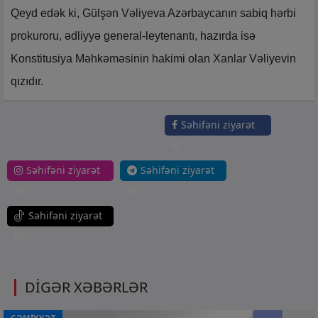
Qeyd edək ki, Gülşən Vəliyeva Azərbaycanın sabiq hərbi
prokuroru, ədliyyə general-leytenantı, hazırda isə
Konstitusiya Məhkəməsinin hakimi olan Xanlar Vəliyevin
qızıdır.
Səhifəni ziyarət
et
Səhifəni ziyarət
Səhifəni ziyarət
et
et
Səhifəni ziyarət
et
DİGƏR XƏBƏRLƏR
CƏMİYYƏT