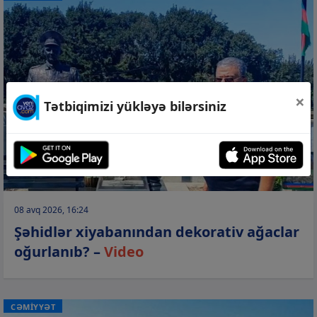
×
Tətbiqimizi yükləyə bilərsiniz
08 avq 2026, 16:24
Şəhidlər xiyabanından dekorativ ağaclar
oğurlanıb? –
Video
CƏMİYYƏT