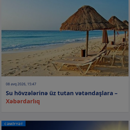
08 avq 2026, 15:47
Su hövzələrinə üz tutan vətəndaşlara –
Xəbərdarlıq
CƏMİYYƏT