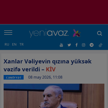
RU
EN
TR
Xanlar Vəliyevin qızına yüksək
vəzifə verildi –
KİV
08 may 2026, 11:08
CƏMİYYƏT