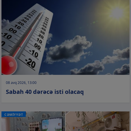
08 avq 2026, 13:00
Sabah 40 dərəcə isti olacaq
CƏMİYYƏT