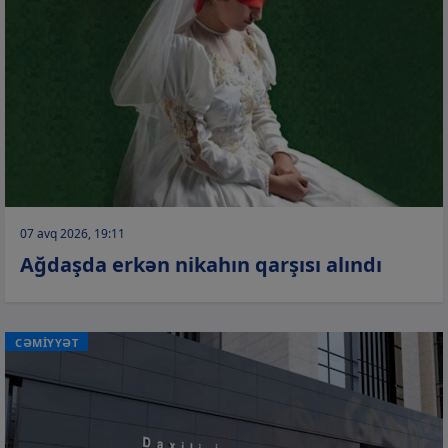
07 avq 2026, 19:11
Ağdaşda erkən nikahın qarşısı alındı
CƏMİYYƏT