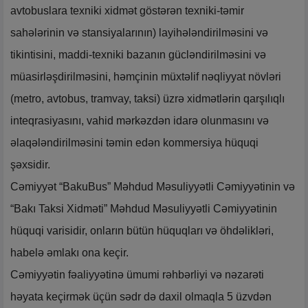
avtobuslara texniki xidmət göstərən texniki-təmir
sahələrinin və stansiyalarının) layihələndirilməsini və
tikintisini, maddi-texniki bazanın gücləndirilməsini və
müasirləşdirilməsini, həmçinin müxtəlif nəqliyyat növləri
(metro, avtobus, tramvay, taksi) üzrə xidmətlərin qarşılıqlı
inteqrasiyasını, vahid mərkəzdən idarə olunmasını və
əlaqələndirilməsini təmin edən kommersiya hüquqi
şəxsidir.
Cəmiyyət “BakuBus” Məhdud Məsuliyyətli Cəmiyyətinin və
“Bakı Taksi Xidməti” Məhdud Məsuliyyətli Cəmiyyətinin
hüquqi varisidir, onların bütün hüquqları və öhdəlikləri,
habelə əmlakı ona keçir.
Cəmiyyətin fəaliyyətinə ümumi rəhbərliyi və nəzarəti
həyata keçirmək üçün sədr də daxil olmaqla 5 üzvdən