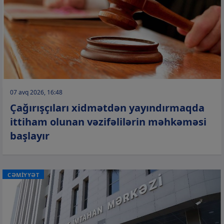
07 avq 2026, 16:48
Çağırışçıları xidmətdən yayındırmaqda
ittiham olunan vəzifəlilərin məhkəməsi
başlayır
CƏMİYYƏT