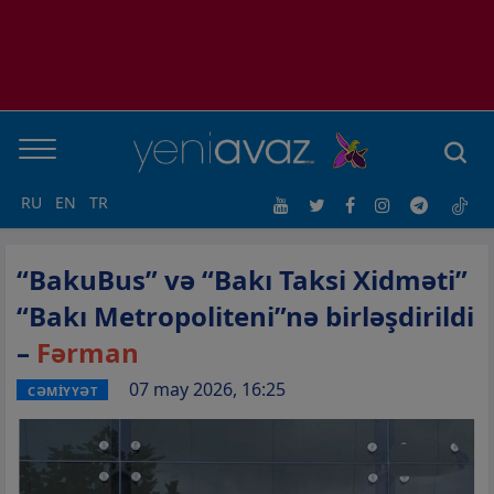
RU
EN
TR
“BakuBus” və “Bakı Taksi Xidməti”
“Bakı Metropoliteni”nə birləşdirildi
–
Fərman
07 may 2026, 16:25
CƏMİYYƏT