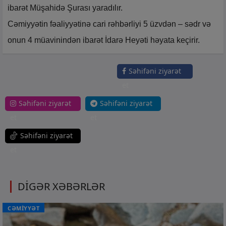
ibarət Müşahidə Şurası yaradılır.
Cəmiyyətin fəaliyyətinə cari rəhbərliyi 5 üzvdən – sədr və
onun 4 müavinindən ibarət İdarə Heyəti həyata keçirir.
Səhifəni ziyarət
et
Səhifəni ziyarət
Səhifəni ziyarət
et
et
Səhifəni ziyarət
et
DİGƏR XƏBƏRLƏR
CƏMİYYƏT