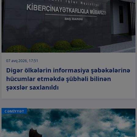
07 avq 2026, 17:51
Digər ölkələrin informasiya şəbəkələrinə
hücumlar etməkdə şübhəli bilinən
şəxslər saxlanıldı
CƏMİYYƏT