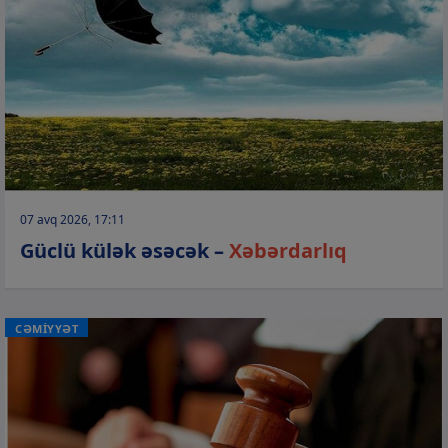
07 avq 2026, 17:11
Güclü külək əsəcək –
Xəbərdarlıq
CƏMİYYƏT