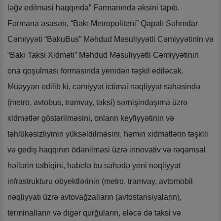
ləğv edilməsi haqqında” Fərmanında əksini tapıb.
Fərmana əsasən, “Bakı Metropoliteni” Qapalı Səhmdar
Cəmiyyəti “BakuBus” Məhdud Məsuliyyətli Cəmiyyətinin və
“Bakı Taksi Xidməti” Məhdud Məsuliyyətli Cəmiyyətinin
ona qoşulması formasında yenidən təşkil ediləcək.
Müəyyən edilib ki, cəmiyyət ictimai nəqliyyat sahəsində
(metro, avtobus, tramvay, taksi) sərnişindaşıma üzrə
xidmətlər göstərilməsini, onların keyfiyyətinin və
təhlükəsizliyinin yüksəldilməsini, həmin xidmətlərin təşkili
və gediş haqqının ödənilməsi üzrə innovativ və rəqəmsal
həllərin tətbiqini, habelə bu sahədə yeni nəqliyyat
infrastrukturu obyektlərinin (metro, tramvay, avtomobil
nəqliyyatı üzrə avtovağzalların (avtostansiyaların),
terminalların və digər qurğuların, eləcə də taksi və