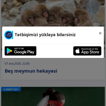
×
Tətbiqimizi yükləyə bilərsiniz
07 avq 2026, 22:00
Beş meymun hekayəsi
CƏMİYYƏT