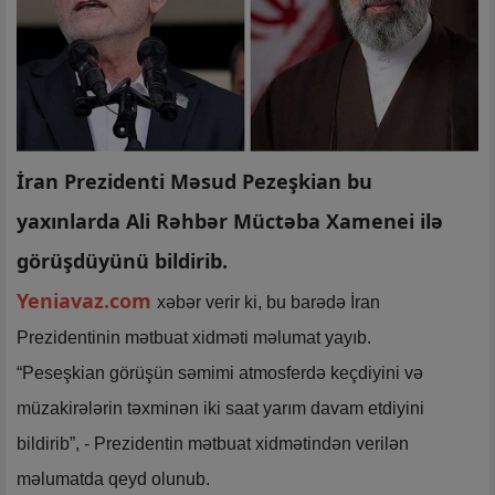
İran Prezidenti Məsud Pezeşkian bu
yaxınlarda Ali Rəhbər Müctəba Xamenei ilə
görüşdüyünü bildirib.
Yeniavaz.com
xəbər verir ki, bu barədə İran
Prezidentinin mətbuat xidməti məlumat yayıb.
“Peseşkian görüşün səmimi atmosferdə keçdiyini və
müzakirələrin təxminən iki saat yarım davam etdiyini
bildirib”, - Prezidentin mətbuat xidmətindən verilən
məlumatda qeyd olunub.