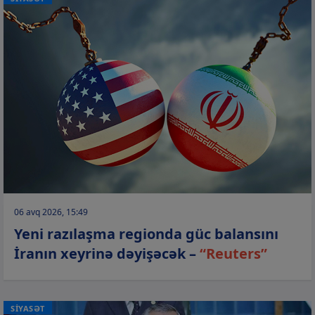
06 avq 2026, 15:49
Yeni razılaşma regionda güc balansını
İranın xeyrinə dəyişəcək –
“Reuters”
SİYASƏT