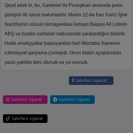
Qeyd edək ki, bu, Xamenei ilə Pezeşkian arasında şəxsi
görüşün ilk rəsmi məlumatıdır. Martın 12-də İran Xarici İşlər
Nazirliyinin xüsusi nümayəndəsi İsmayıl Bəqayi Ali Liderin
ABŞ və İsrailin zərbələri nəticəsində yaralandığını bildirib.
Hərbi əməliyyatlar başlayandan bəri Müctəba Xamenei
ictimaiyyət qarşısına çıxmayıb. Onun bütün açıqlamaları
yazılı şəkildə dərc olunub və ya oxunub.
Səhifəni ziyarət
et
Səhifəni ziyarət
Səhifəni ziyarət
et
et
Səhifəni ziyarət
et