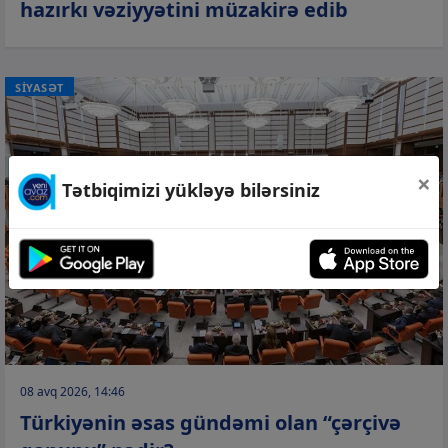
hazırkı vəziyyətini müzakirə edib
SİYASƏT
×
Tətbiqimizi yükləyə bilərsiniz
08 avq 2026, 14:46
Türkiyənin əsas gündəmi olan “çərçivə