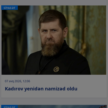
SİYASƏT
07 avq 2026, 12:06
Kadırov yenidən namizəd oldu
SİYASƏT