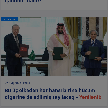
qanunu” nədir?
SİYASƏT
07 avq 2026, 16:44
Bu üç ölkədən hər hansı birinə hücum
digərinə də edilmiş sayılacaq –
Yenilənib