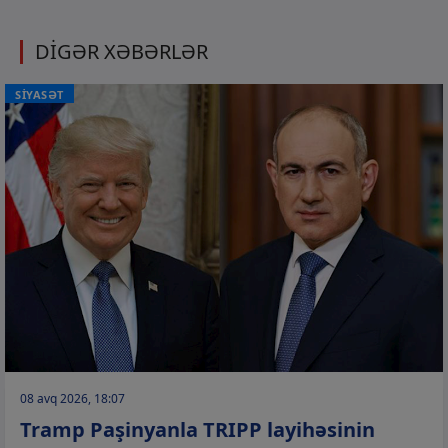
DİGƏR XƏBƏRLƏR
SİYASƏT
08 avq 2026, 18:07
Tramp Paşinyanla TRIPP layihəsinin