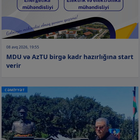
08 avq 2026, 19:55
MDU və AzTU birgə kadr hazırlığına start
verir
CƏMİYYƏT