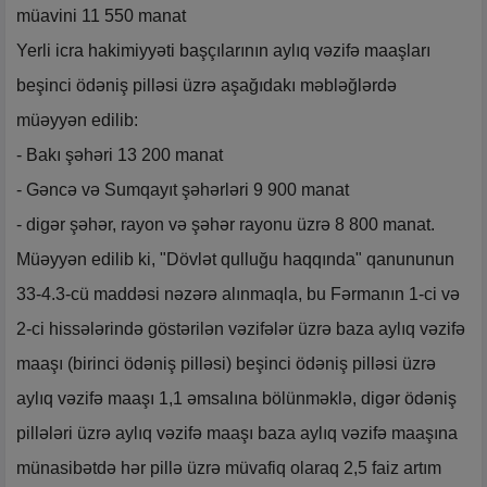
müavini 11 550 manat
Yerli icra hakimiyyəti başçılarının aylıq vəzifə maaşları
beşinci ödəniş pilləsi üzrə aşağıdakı məbləğlərdə
müəyyən edilib:
- Bakı şəhəri 13 200 manat
- Gəncə və Sumqayıt şəhərləri 9 900 manat
- digər şəhər, rayon və şəhər rayonu üzrə 8 800 manat.
Müəyyən edilib ki, "Dövlət qulluğu haqqında" qanununun
33-4.3-cü maddəsi nəzərə alınmaqla, bu Fərmanın 1-ci və
2-ci hissələrində göstərilən vəzifələr üzrə baza aylıq vəzifə
maaşı (birinci ödəniş pilləsi) beşinci ödəniş pilləsi üzrə
aylıq vəzifə maaşı 1,1 əmsalına bölünməklə, digər ödəniş
pillələri üzrə aylıq vəzifə maaşı baza aylıq vəzifə maaşına
münasibətdə hər pillə üzrə müvafiq olaraq 2,5 faiz artım