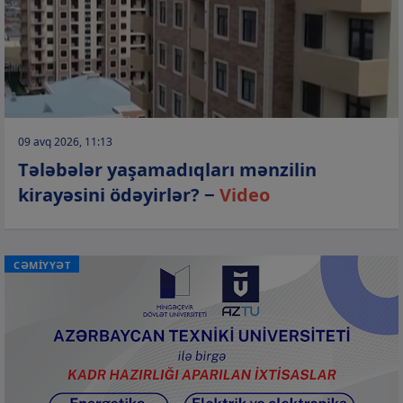
09 avq 2026, 11:13
Tələbələr yaşamadıqları mənzilin
kirayəsini ödəyirlər? −
Video
CƏMİYYƏT