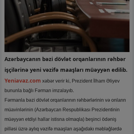
Azərbaycanın bəzi dövlət orqanlarının rəhbər
işçilərinə yeni vəzifə maaşları müəyyən edilib.
Yeniavaz.com
xəbər verir ki, Prezident İlham Əliyev
bununla bağlı Fərman imzalayıb.
Fərmanla bəzi dövlət orqanlarının rəhbərlərinin və onların
müavinlərinin (Azərbaycan Respublikası Prezidentinin
müəyyən etdiyi hallar istisna olmaqla) beşinci ödəniş
pilləsi üzrə aylıq vəzifə maaşları aşağıdakı məbləğlərdə