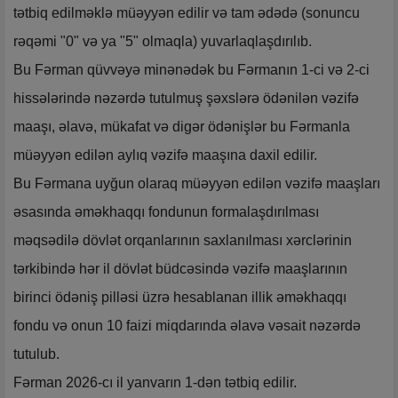
tətbiq edilməklə müəyyən edilir və tam ədədə (sonuncu
rəqəmi "0" və ya "5" olmaqla) yuvarlaqlaşdırılıb.
Bu Fərman qüvvəyə minənədək bu Fərmanın 1-ci və 2-ci
hissələrində nəzərdə tutulmuş şəxslərə ödənilən vəzifə
maaşı, əlavə, mükafat və digər ödənişlər bu Fərmanla
müəyyən edilən aylıq vəzifə maaşına daxil edilir.
Bu Fərmana uyğun olaraq müəyyən edilən vəzifə maaşları
əsasında əməkhaqqı fondunun formalaşdırılması
məqsədilə dövlət orqanlarının saxlanılması xərclərinin
tərkibində hər il dövlət büdcəsində vəzifə maaşlarının
birinci ödəniş pilləsi üzrə hesablanan illik əməkhaqqı
fondu və onun 10 faizi miqdarında əlavə vəsait nəzərdə
tutulub.
Fərman 2026-cı il yanvarın 1-dən tətbiq edilir.