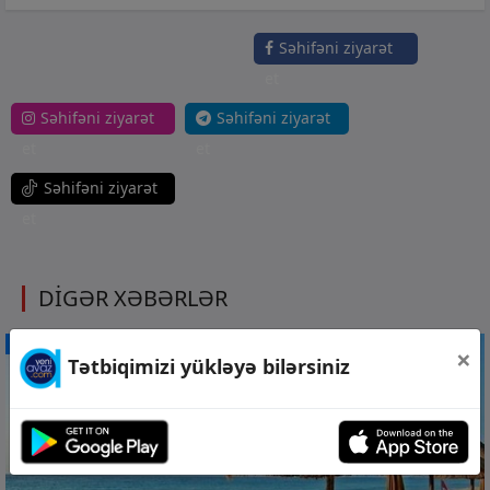
Səhifəni ziyarət
et
Səhifəni ziyarət
Səhifəni ziyarət
et
et
Səhifəni ziyarət
et
DİGƏR XƏBƏRLƏR
CƏMİYYƏT
×
Tətbiqimizi yükləyə bilərsiniz