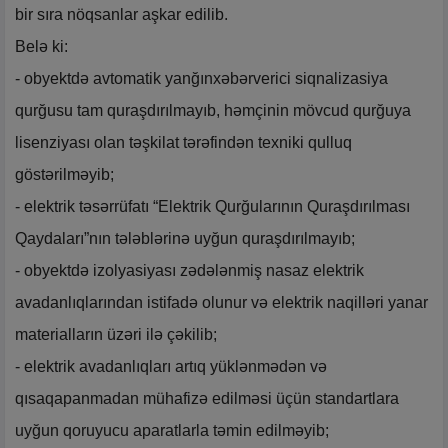
bir sıra nöqsanlar aşkar edilib.
Belə ki:
- obyektdə avtomatik yanğınxəbərverici siqnalizasiya
qurğusu tam quraşdırılmayıb, həmçinin mövcud qurğuya
lisenziyası olan təşkilat tərəfindən texniki qulluq
göstərilməyib;
- elektrik təsərrüfatı “Elektrik Qurğularının Quraşdırılması
Qaydaları”nın tələblərinə uyğun quraşdırılmayıb;
- obyektdə izolyasiyası zədələnmiş nasaz elektrik
avadanlıqlarından istifadə olunur və elektrik naqilləri yanar
materialların üzəri ilə çəkilib;
- elektrik avadanlıqları artıq yüklənmədən və
qısaqapanmadan mühafizə edilməsi üçün standartlara
uyğun qoruyucu aparatlarla təmin edilməyib;