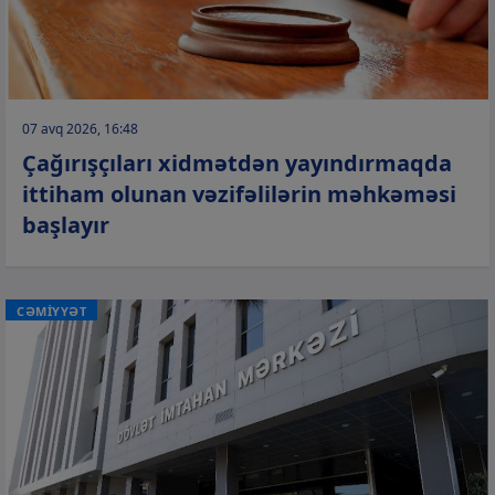
07 avq 2026, 16:48
Çağırışçıları xidmətdən yayındırmaqda
ittiham olunan vəzifəlilərin məhkəməsi
başlayır
CƏMİYYƏT