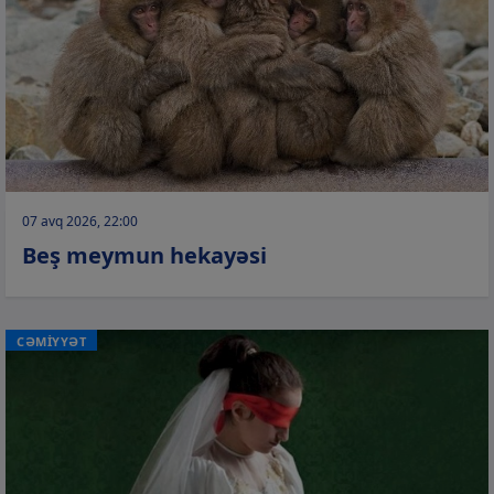
07 avq 2026, 22:00
Beş meymun hekayəsi
CƏMİYYƏT