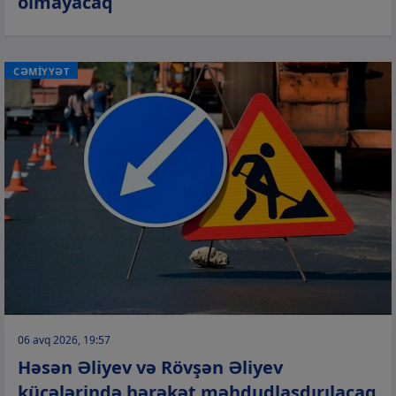
olmayacaq
CƏMİYYƏT
06 avq 2026, 19:57
Həsən Əliyev və Rövşən Əliyev
küçələrində hərəkət məhdudlaşdırılacaq