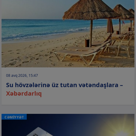
08 avq 2026, 15:47
Su hövzələrinə üz tutan vətəndaşlara –
Xəbərdarlıq
CƏMİYYƏT