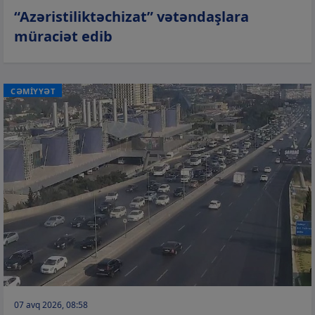
“Azəristiliktəchizat” vətəndaşlara
müraciət edib
CƏMİYYƏT
07 avq 2026, 08:58