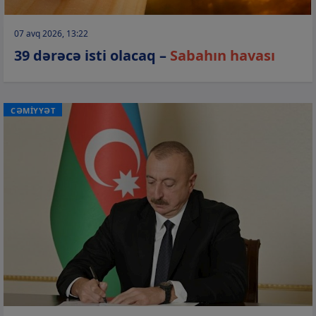
07 avq 2026, 13:22
39 dərəcə isti olacaq –
Sabahın havası
CƏMİYYƏT