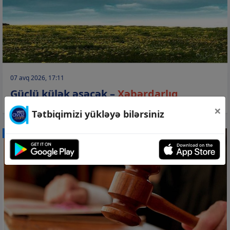
07 avq 2026, 17:11
Güclü külək əsəcək –
Xəbərdarlıq
×
Tətbiqimizi yükləyə bilərsiniz
CƏMİYYƏT