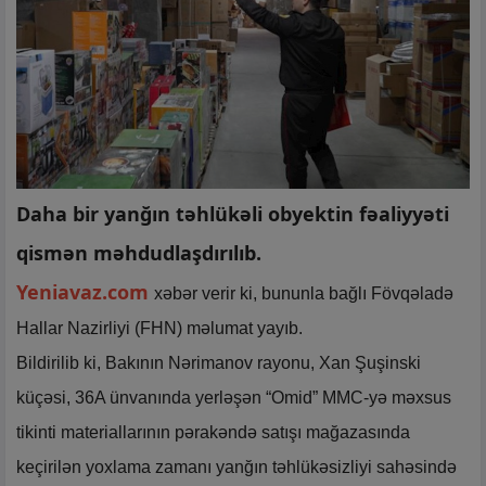
Daha bir yanğın təhlükəli obyektin fəaliyyəti
qismən məhdudlaşdırılıb.
Yeniavaz.com
xəbər verir ki, bununla bağlı Fövqəladə
Hallar Nazirliyi (FHN) məlumat yayıb.
Bildirilib ki, Bakının Nərimanov rayonu, Xan Şuşinski
küçəsi, 36A ünvanında yerləşən “Omid” MMC-yə məxsus
tikinti materiallarının pərakəndə satışı mağazasında
keçirilən yoxlama zamanı yanğın təhlükəsizliyi sahəsində