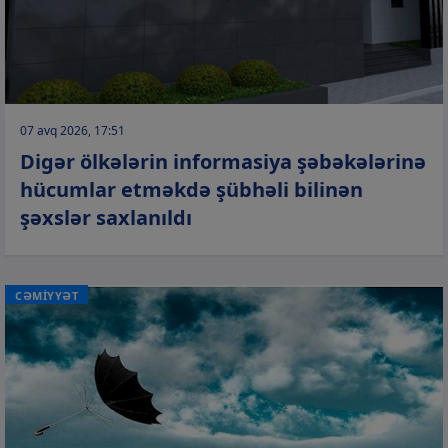
07 avq 2026, 17:51
Digər ölkələrin informasiya şəbəkələrinə
hücumlar etməkdə şübhəli bilinən
şəxslər saxlanıldı
CƏMİYYƏT