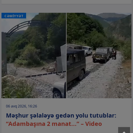
CƏMİYYƏT
06 avq 2026, 16:26
Məşhur şəlaləyə gedən yolu tutublar:
“Adambaşına 2 manat...” – Video
T