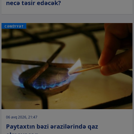
necə təsir edəcək?
CƏMİYYƏT
06 avq 2026, 21:47
Paytaxtın bəzi ərazilərində qaz