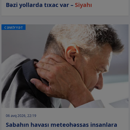
Bəzi yollarda tıxac var –
Siyahı
CƏMİYYƏT
06 avq 2026, 22:19
Sabahın havası meteohəssas insanlara