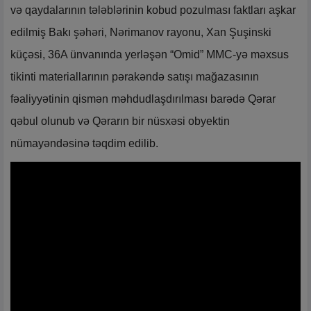
və qaydalarının tələblərinin kobud pozulması faktları aşkar
edilmiş Bakı şəhəri, Nərimanov rayonu, Xan Şuşinski
küçəsi, 36A ünvanında yerləşən “Omid” MMC-yə məxsus
tikinti materiallarının pərakəndə satışı mağazasının
fəaliyyətinin qismən məhdudlaşdırılması barədə Qərar
qəbul olunub və Qərarın bir nüsxəsi obyektin
nümayəndəsinə təqdim edilib.