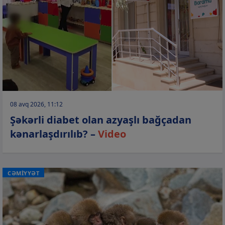
08 avq 2026, 11:12
Şəkərli diabet olan azyaşlı bağçadan
kənarlaşdırılıb? –
Video
CƏMİYYƏT