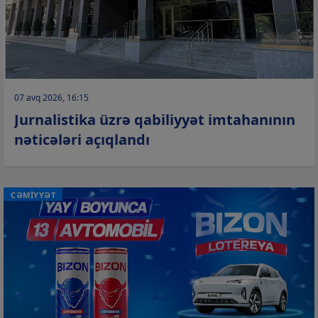
07 avq 2026, 16:15
Jurnalistika üzrə qabiliyyət imtahanının
nəticələri açıqlandı
CƏMİYYƏT