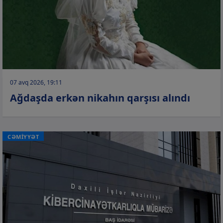
07 avq 2026, 19:11
Ağdaşda erkən nikahın qarşısı alındı
CƏMİYYƏT