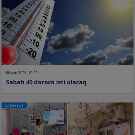
08 avq 2026, 13:00
Sabah 40 dərəcə isti olacaq
CƏMİYYƏT