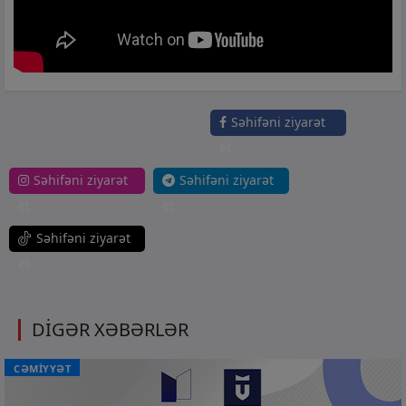
Səhifəni ziyarət
et
Səhifəni ziyarət
Səhifəni ziyarət
et
et
Səhifəni ziyarət
et
DİGƏR XƏBƏRLƏR
CƏMİYYƏT