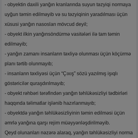
- obyektin daxili yanğın kranlarında suyun təzyiqi normaya
uyğun təmin edilməyib və su təzyiqinin yaradılması üçün
xüsusi yanğın nasosları mövcud deyil;
- obyekt ilkin yanğınsöndürmə vasitələri ilə tam təmin
edilməyib;
- yanğın zamanı insanların təxliyə olunması üçün köçürmə
planı tərtib olunmayıb;
- insanların təxliyəsi üçün “Çıxış” sözü yazılmış işıqlı
göstəricilər quraşdırılmayıb;
- obyekt rəhbəri tərəfindən yanğın təhlükəsizliyi tədbirləri
haqqında təlimatlar işlənib hazırlanmayıb;
- obyektdə yanğın təhlükəsizliyinin təmin edilməsi üçün
əmrlə yanğına qarşı rejim müəyyənləşdirilməyib.
Qeyd olunanları nəzərə alaraq, yanğın təhlükəsizliyi norma