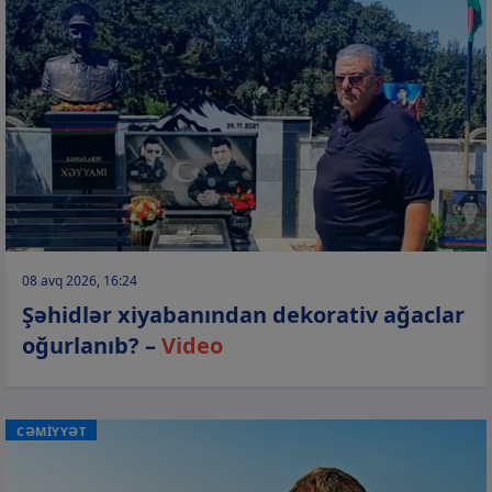
08 avq 2026, 16:24
Şəhidlər xiyabanından dekorativ ağaclar
oğurlanıb? –
Video
CƏMİYYƏT