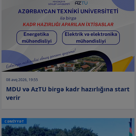
08 avq 2026, 19:55
MDU və AzTU birgə kadr hazırlığına start
verir
CƏMİYYƏT