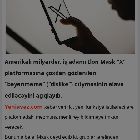
Amerikalı milyarder, iş adamı İlon Mask “X”
platformasına çoxdan gözlənilən
“bəyənməmə” (“dislike”) düyməsinin əlavə
ediləcəyini açıqlayıb.
Yeniavaz.com
xəbər verir ki, yeni funksiya istifadəçilərə
platformadakı məzmuna mənfi rəy bildirməyə imkan
verəcək.
Bununla belə, Mask qeyd edib ki, qruplar tərəfindən