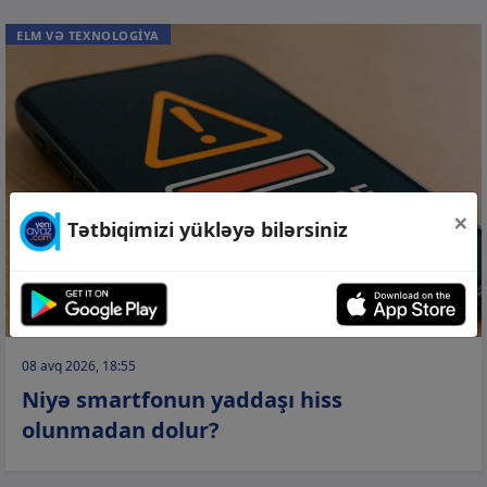
ELM VƏ TEXNOLOGİYA
×
Tətbiqimizi yükləyə bilərsiniz
08 avq 2026, 18:55
Niyə smartfonun yaddaşı hiss
olunmadan dolur?