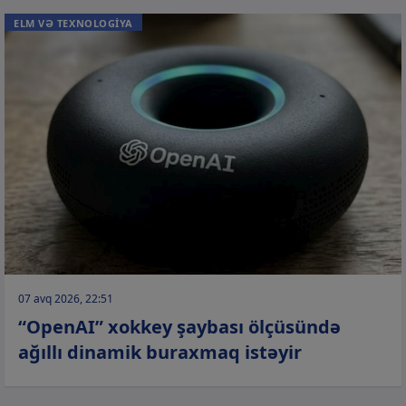
ELM VƏ TEXNOLOGİYA
07 avq 2026, 22:51
“OpenAI” xokkey şaybası ölçüsündə
ağıllı dinamik buraxmaq istəyir