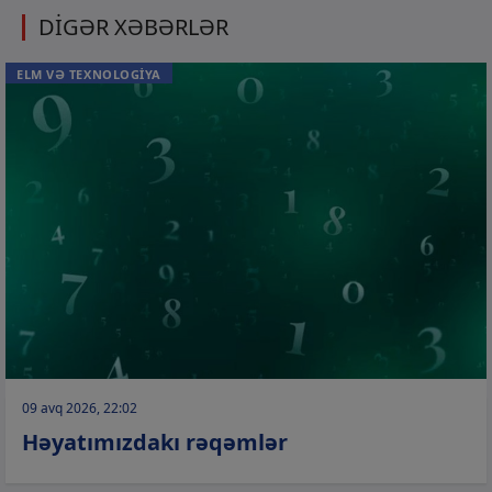
DİGƏR XƏBƏRLƏR
ELM VƏ TEXNOLOGİYA
09 avq 2026, 22:02
Həyatımızdakı rəqəmlər