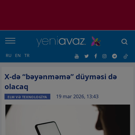
RU
EN
TR
X-də “bəyənməmə” düyməsi də
olacaq
19 mar 2026, 13:43
ELM VƏ TEXNOLOGİYA