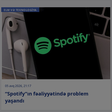
ELM VƏ TEXNOLOGİYA
05 avq 2026, 21:17
“Spotify”ın fəaliyyətində problem
yaşandı