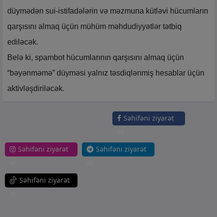
düymədən sui-istifadələrin və məzmuna kütləvi hücumların
qarşısını almaq üçün mühüm məhdudiyyətlər tətbiq
ediləcək.
Belə ki, spambot hücumlarının qarşısını almaq üçün
“bəyənməmə” düyməsi yalnız təsdiqlənmiş hesablar üçün
aktivləşdiriləcək.
Səhifəni ziyarət
et
Səhifəni ziyarət
Səhifəni ziyarət
et
et
Səhifəni ziyarət
et