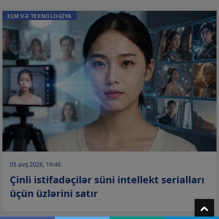
ELM VƏ TEXNOLOGİYA
05 avq 2026, 19:46
Çinli istifadəçilər süni intellekt serialları
üçün üzlərini satır
T