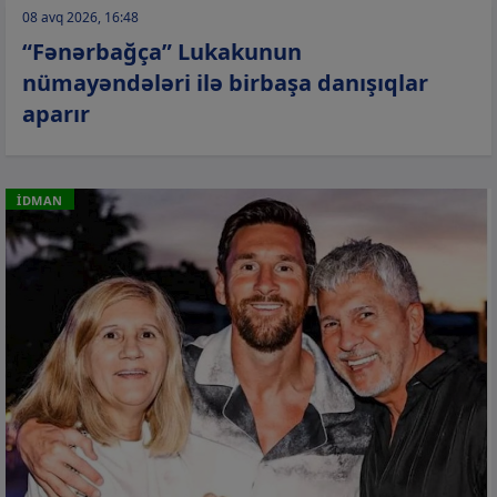
08 avq 2026, 16:48
“Fənərbağça” Lukakunun
nümayəndələri ilə birbaşa danışıqlar
aparır
İDMAN