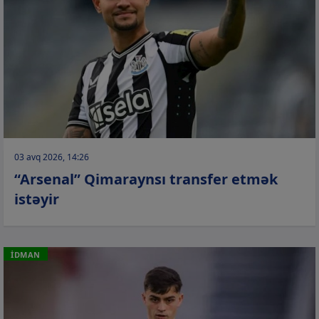
03 avq 2026, 14:26
“Arsenal” Qimaraynsı transfer etmək
istəyir
İDMAN