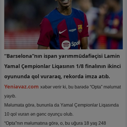
“Barselona”nın ispan yarımmüdafiəçisi Lamin
Yamal Çempionlar Liqasının 1/8 finalının ikinci
oyununda qol vuraraq, rekorda imza atıb.
Yeniavaz.com
xəbər verir ki, bu barədə “Opta” məlumat
yayıb.
Məlumata görə, bununla da Yamal Çempionlar Liqasında
10 qol vuran ən gənc oyunçu olub.
“Opta”nın məlumatına görə, o, bu uğura 18 yaş 248