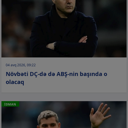
04 avq 2026, 09:22
Növbəti DÇ-də də ABŞ-nin başında o
olacaq
İDMAN