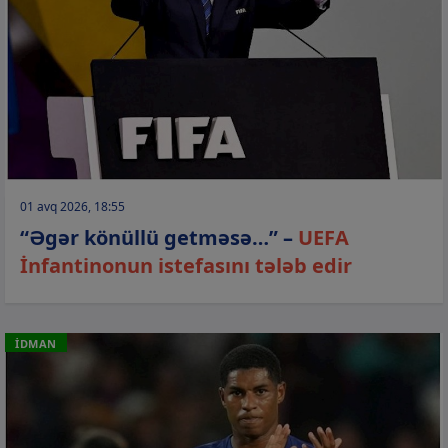
01 avq 2026, 18:55
“Əgər könüllü getməsə…” –
UEFA
İnfantinonun istefasını tələb edir
İDMAN