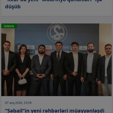
düşüb
İDMAN
07 avq 2026, 23:59
“Səbail”in yeni rəhbərləri müəyyənləşdi