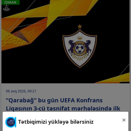
İDMAN
06 avq 2026, 09:21
“Qarabağ” bu gün UEFA Konfrans
Liqasının 3-cü təsnifat mərhələsində ilk
sınağına çıxacaq
×
Tətbiqimizi yükləyə bilərsiniz