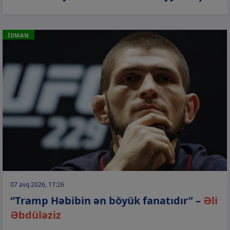
İDMAN
07 avq 2026, 17:26
“Tramp Həbibin ən böyük fanatıdır” –
Əli
Əbdüləziz