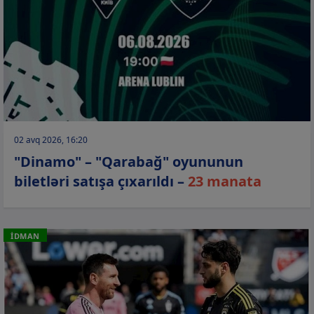
02 avq 2026, 16:20
"Dinamo" – "Qarabağ" oyununun
biletləri satışa çıxarıldı –
23 manata
İDMAN