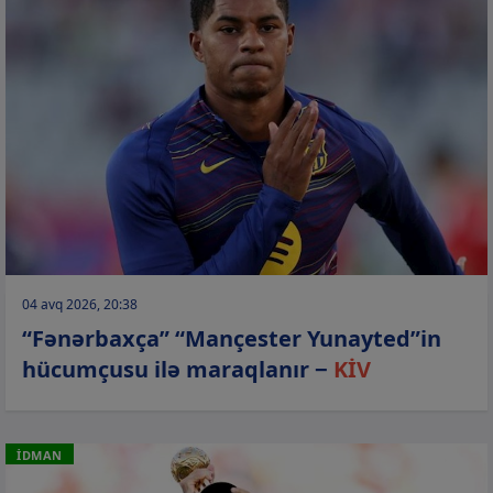
04 avq 2026, 20:38
“Fənərbaxça” “Mançester Yunayted”in
hücumçusu ilə maraqlanır −
KİV
İDMAN