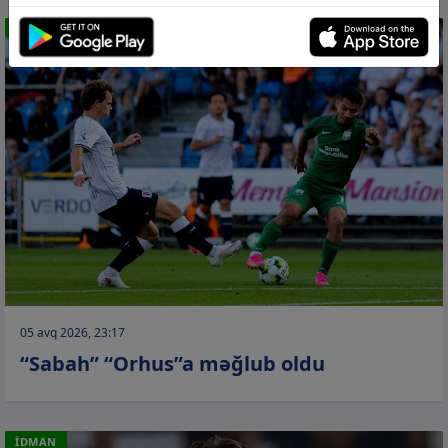
İDMAN
05 avq 2026, 23:17
“Sabah” “Orhus”a məğlub oldu
İDMAN