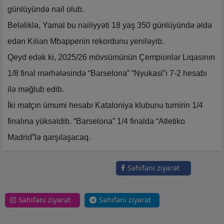
günlüyündə nail olub.
Beləliklə, Yamal bu nailiyyəti 18 yaş 350 günlüyündə əldə
edən Kilian Mbappenin rekordunu yeniləyib.
Qeyd edək ki, 2025/26 mövsümünün Çempionlar Liqasının
1/8 final mərhələsində “Barselona” “Nyukasl”ı 7-2 hesabı
ilə məğlub edib.
İki matçın ümumi hesabı Kataloniya klubunu turnirin 1/4
finalına yüksəldib. “Barselona” 1/4 finalda “Atletiko
Madrid”lə qarşılaşacaq.
Səhifəni ziyarət
et
Səhifəni ziyarət
Səhifəni ziyarət
et
et