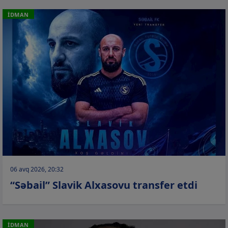
İDMAN
06 avq 2026, 20:32
“Səbail” Slavik Alxasovu transfer etdi
İDMAN