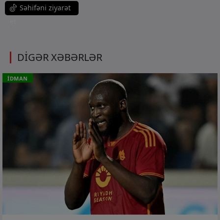
Səhifəni ziyarət
et
DİGƏR XƏBƏRLƏR
İDMAN