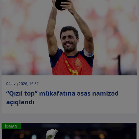
04 avq 2026, 16:32
“Qızıl top” mükafatına əsas namizəd
açıqlandı
İDMAN