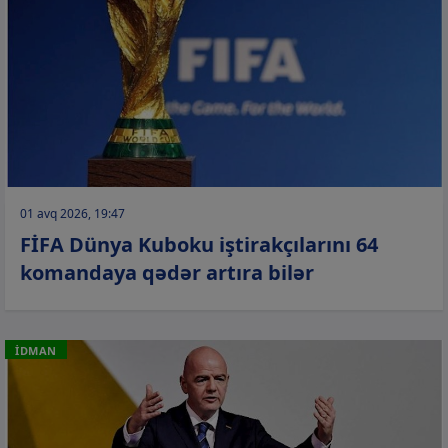
01 avq 2026, 19:47
FİFA Dünya Kuboku iştirakçılarını 64
komandaya qədər artıra bilər
İDMAN