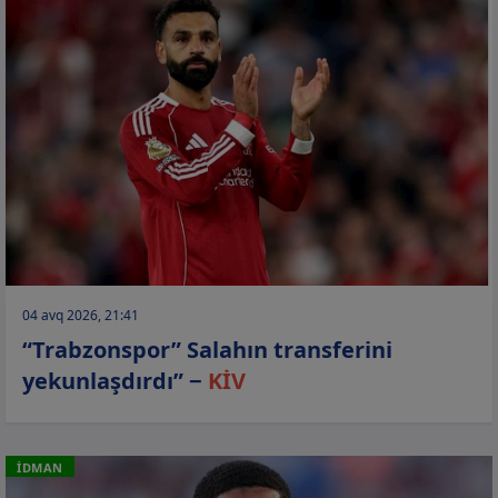
04 avq 2026, 21:41
“Trabzonspor” Salahın transferini
yekunlaşdırdı” −
KİV
İDMAN