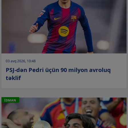
03 avq 2026, 10:48
PSJ-dən Pedri üçün 90 milyon avroluq
təklif
İDMAN