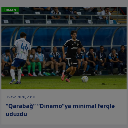
İDMAN
06 avq 2026, 23:01
“Qarabağ” “Dinamo”ya minimal fərqlə
uduzdu