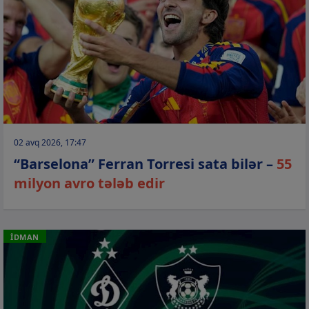
02 avq 2026, 17:47
“Barselona” Ferran Torresi sata bilər –
55
milyon avro tələb edir
İDMAN