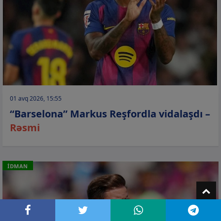
01 avq 2026, 15:55
“Barselona” Markus Reşfordla vidalaşdı –
Rəsmi
İDMAN
T