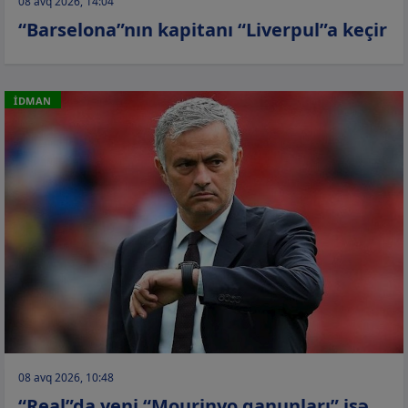
08 avq 2026, 14:04
“Barselona”nın kapitanı “Liverpul”a keçir
İDMAN
08 avq 2026, 10:48
“Real”da yeni “Mourinyo qanunları” işə