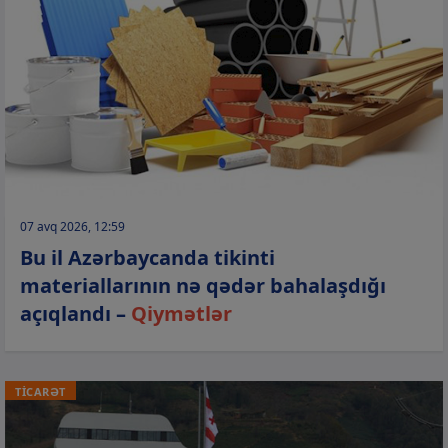
07 avq 2026, 12:59
Bu il Azərbaycanda tikinti
materiallarının nə qədər bahalaşdığı
açıqlandı –
Qiymətlər
TİCARƏT