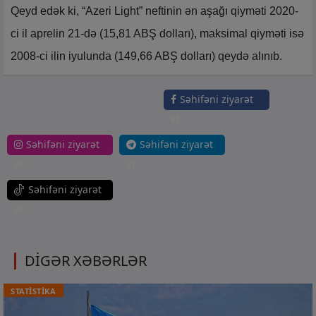
Qeyd edək ki, “Azeri Light” neftinin ən aşağı qiyməti 2020-
ci il aprelin 21-də (15,81 ABŞ dolları), maksimal qiyməti isə
2008-ci ilin iyulunda (149,66 ABŞ dolları) qeydə alınıb.
Səhifəni ziyarət
et
Səhifəni ziyarət
Səhifəni ziyarət
et
et
Səhifəni ziyarət
et
DİGƏR XƏBƏRLƏR
STATİSTİKA