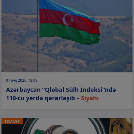
07 avq 2026, 18:09
Azərbaycan “Qlobal Sülh İndeksi”ndə
110-cu yerdə qərarlaşıb –
Siyahı
TİCARƏT