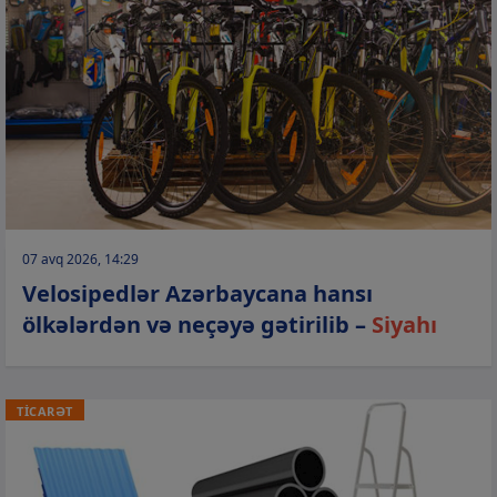
07 avq 2026, 14:29
Velosipedlər Azərbaycana hansı
ölkələrdən və neçəyə gətirilib –
Siyahı
TİCARƏT