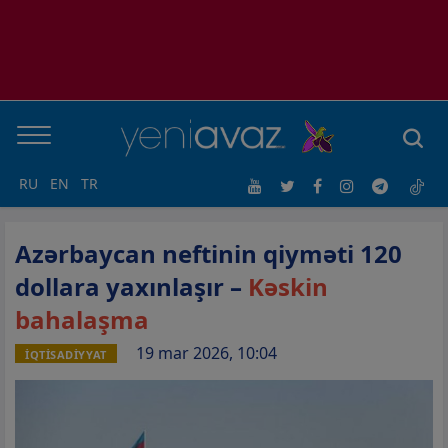
RU
EN
TR
Azərbaycan neftinin qiyməti 120
dollara yaxınlaşır –
Kəskin
bahalaşma
19 mar 2026, 10:04
İQTİSADİYYAT