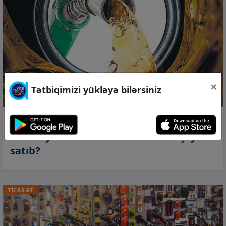
×
Tətbiqimizi yükləyə bilərsiniz
07 avq 2026, 15:56
Azərbaycan dizeli Ermənistana neçəyə
satıb?
TİCARƏT