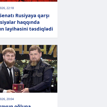
026, 22:18
Senatı Rusiyaya qarşı
siyalar haqqında
n layihəsini təsdiqlədi
026, 20:04
rovun oğluna