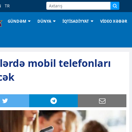
N
TR
GÜNDƏM
DÜNYA
İQTİSADİYYAT
VİDEO XƏBƏR
ərdə mobil telefonları
cək