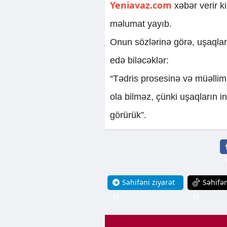
Yeniavaz.com
xəbər verir k
məlumat yayıb.
Onun sözlərinə görə, uşaqlar 
edə biləcəklər:
“Tədris prosesinə və müəllimi
ola bilməz, çünki uşaqların 
görürük”.
Səhifəni ziyarət
Səhifən
et
et