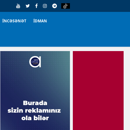
İNCƏSƏNƏT
İDMAN