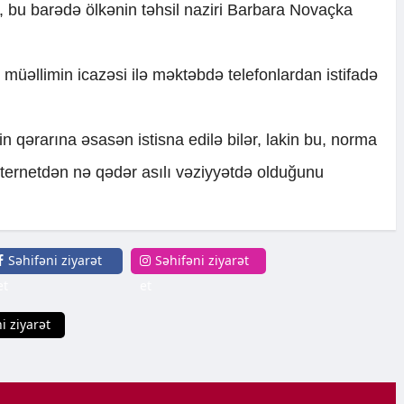
i, bu barədə ölkənin təhsil naziri Barbara Novaçka
müəllimin icazəsi ilə məktəbdə telefonlardan istifadə
n qərarına əsasən istisna edilə bilər, lakin bu, norma
internetdən nə qədər asılı vəziyyətdə olduğunu
Səhifəni ziyarət
Səhifəni ziyarət
et
et
i ziyarət