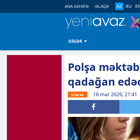
AZ
RU
E
ANA SƏHİFƏ
ƏLAQƏ
DİGƏR
Polşa məktəbl
qadağan edə
18 mar 2026, 21:41
DÜNYA