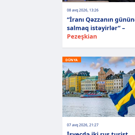
08 avq 2026, 13:26
“İranı Qəzzanın günün
salmaq istəyirlər” –
Pezeşkian
DÜNYA
07 avq 2026, 21:27
İsveçdə iki rus turist