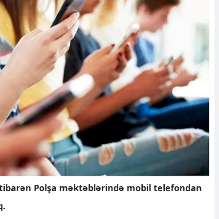
etibarən Polşa məktəblərində mobil telefondan
q.