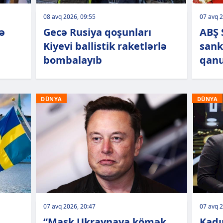
08 avq 2026, 09:55
07 avq 2
ə
Gecə Rusiya qoşunları
ABŞ 
Kiyevi ballistik raketlərlə
sank
bombalayıb
qanu
DÜNYA
DÜNYA
07 avq 2026, 20:47
07 avq 2
“Mask Ukraynaya kömək
Kadı