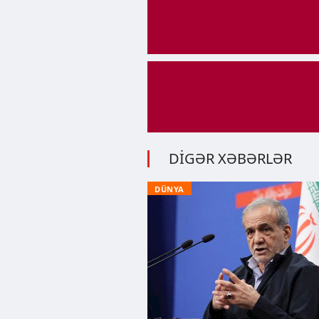
DİGƏR XƏBƏRLƏR
DÜNYA