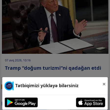
07 avq 2026, 10:16
Tramp “doğum turizmi”ni qadağan etdi
×
Tətbiqimizi yükləyə bilərsiniz
DÜNYA