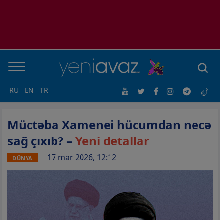
RU
EN
TR
Müctəba Xamenei hücumdan necə
sağ çıxıb? –
Yeni detallar
17 mar 2026, 12:12
DÜNYA