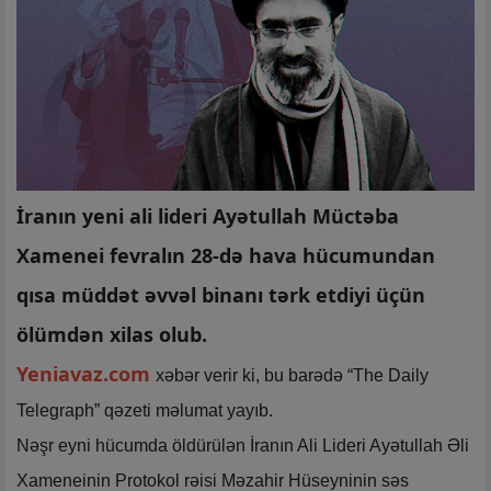
İranın yeni ali lideri Ayətullah Müctəba
Xamenei fevralın 28-də hava hücumundan
qısa müddət əvvəl binanı tərk etdiyi üçün
ölümdən xilas olub.
Yeniavaz.com
xəbər verir ki, bu barədə “The Daily
Telegraph” qəzeti məlumat yayıb.
Nəşr eyni hücumda öldürülən İranın Ali Lideri Ayətullah Əli
Xameneinin Protokol rəisi Məzahir Hüseyninin səs