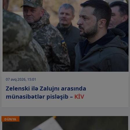
07 avq 2026, 15:01
Zelenski ilə Zalujnı arasında
münasibətlər pisləşib –
KİV
DÜNYA