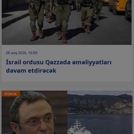
06 avq 2026, 16:09
İsrail ordusu Qəzzada əməliyyatları
davam etdirəcək
DÜNYA