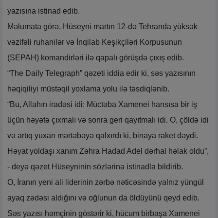
yazısına istinad edib.
Məlumata görə, Hüseyni martın 12-də Tehranda yüksək
vəzifəli ruhanilər və İnqilab Keşikçiləri Korpusunun
(SEPAH) komandirləri ilə qapalı görüşdə çıxış edib.
“The Daily Telegraph” qəzeti iddia edir ki, səs yazısının
həqiqiliyi müstəqil yoxlama yolu ilə təsdiqlənib.
“Bu, Allahın iradəsi idi: Müctəba Xamenei hansısa bir iş
üçün həyətə çıxmalı və sonra geri qayıtmalı idi. O, çöldə idi
və artıq yuxarı mərtəbəyə qalxırdı ki, binaya raket dəydi.
Həyat yoldaşı xanım Zəhra Hadad Adel dərhal həlak oldu”,
- deyə qəzet Hüseyninin sözlərinə istinadla bildirib.
O, İranın yeni ali liderinin zərbə nəticəsində yalnız yüngül
ayaq zədəsi aldığını və oğlunun da öldüyünü qeyd edib.
Səs yazısı həmçinin göstərir ki, hücum birbaşa Xamenei