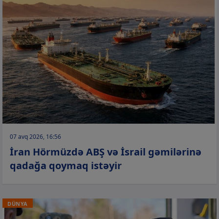
07 avq 2026, 16:56
İran Hörmüzdə ABŞ və İsrail gəmilərinə
qadağa qoymaq istəyir
DÜNYA