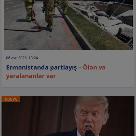
06 avq 2026, 13:24
Ermənistanda partlayış –
Ölən və
yaralananlar var
DÜNYA