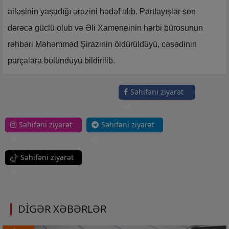
ailəsinin yaşadığı ərazini hədəf alıb. Partlayışlar son
dərəcə güclü olub və Əli Xameneinin hərbi bürosunun
rəhbəri Məhəmməd Şirazinin öldürüldüyü, cəsədinin
parçalara bölündüyü bildirilib.
Səhifəni ziyarət
et
Səhifəni ziyarət
Səhifəni ziyarət
et
et
Səhifəni ziyarət
et
DİGƏR XƏBƏRLƏR