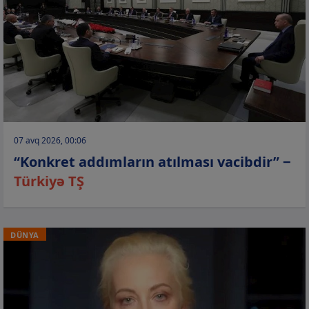
07 avq 2026, 00:06
“Konkret addımların atılması vacibdir” −
Türkiyə TŞ
DÜNYA