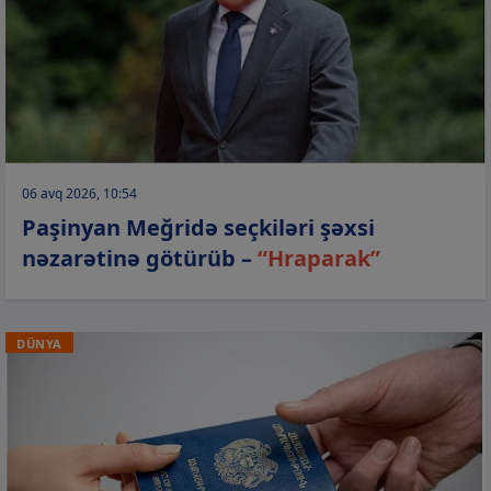
06 avq 2026, 10:54
Paşinyan Meğridə seçkiləri şəxsi
nəzarətinə götürüb –
“Hraparak”
DÜNYA