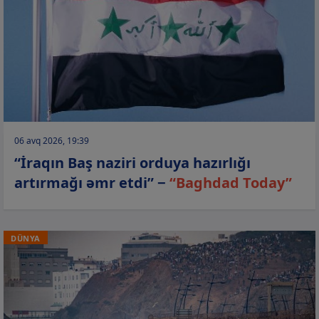
06 avq 2026, 19:39
“İraqın Baş naziri orduya hazırlığı
artırmağı əmr etdi” −
“Baghdad Today”
DÜNYA