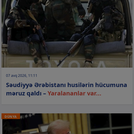
07 avq 2026, 11:11
Səudiyyə Ərəbistanı husilərin hücumuna
məruz qaldı –
Yaralananlar var...
DÜNYA