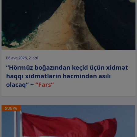
06 avq 2026, 21:26
“Hörmüz boğazından keçid üçün xidmət
haqqı xidmətlərin həcmindən asılı
olacaq” −
“Fars”
DÜNYA