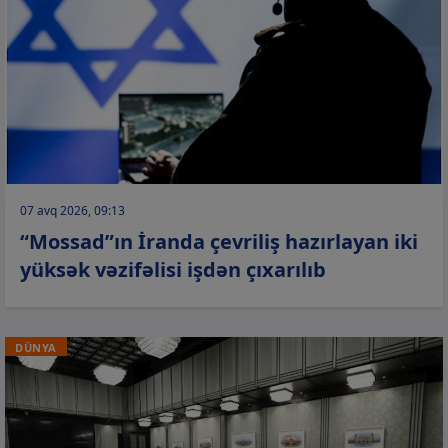
07 avq 2026, 09:13
“Mossad”ın İranda çevriliş hazırlayan iki
yüksək vəzifəlisi işdən çıxarılıb
DÜNYA