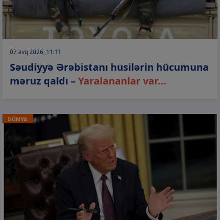
07 avq 2026, 11:11
Səudiyyə Ərəbistanı husilərin hücumuna
məruz qaldı –
Yaralananlar var...
DÜNYA