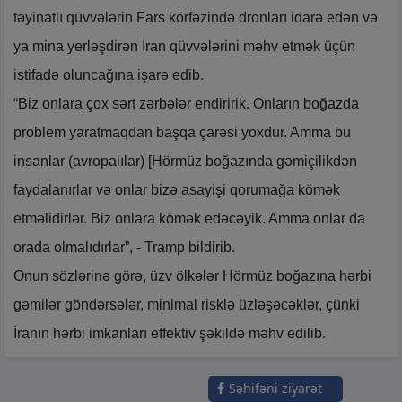
təyinatlı qüvvələrin Fars körfəzində dronları idarə edən və
ya mina yerləşdirən İran qüvvələrini məhv etmək üçün
istifadə oluncağına işarə edib.
“Biz onlara çox sərt zərbələr endiririk. Onların boğazda
problem yaratmaqdan başqa çarəsi yoxdur. Amma bu
insanlar (avropalılar) [Hörmüz boğazında gəmiçilikdən
faydalanırlar və onlar bizə asayişi qorumağa kömək
etməlidirlər. Biz onlara kömək edəcəyik. Amma onlar da
orada olmalıdırlar”, - Tramp bildirib.
Onun sözlərinə görə, üzv ölkələr Hörmüz boğazına hərbi
gəmilər göndərsələr, minimal risklə üzləşəcəklər, çünki
İranın hərbi imkanları effektiv şəkildə məhv edilib.
Səhifəni ziyarət