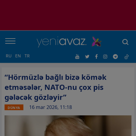
RU
EN
TR
“Hörmüzlə bağlı bizə kömək
etməsələr, NATO-nu çox pis
gələcək gözləyir”
16 mar 2026, 11:18
DÜNYA