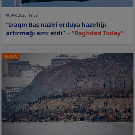
06 avq 2026, 19:39
“İraqın Baş naziri orduya hazırlığı
artırmağı əmr etdi” −
“Baghdad Today”
DÜNYA