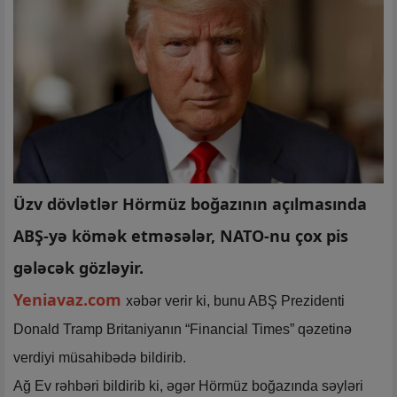
Üzv dövlətlər Hörmüz boğazının açılmasında
ABŞ-yə kömək etməsələr, NATO-nu çox pis
gələcək gözləyir.
Yeniavaz.com
xəbər verir ki, bunu ABŞ Prezidenti
Donald Tramp Britaniyanın “Financial Times” qəzetinə
verdiyi müsahibədə bildirib.
Ağ Ev rəhbəri bildirib ki, əgər Hörmüz boğazında səyləri