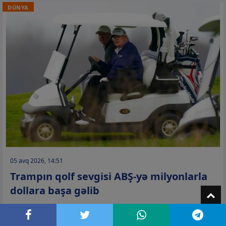
DÜNYA
05 avq 2026, 14:51
Trampın qolf sevgisi ABŞ-yə milyonlarla
dollara başa gəlib
T