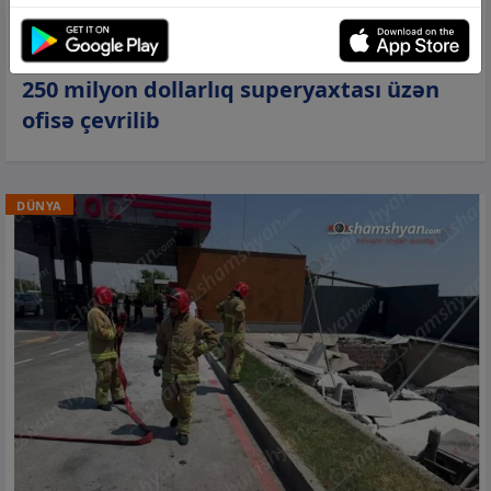
06 avq 2026, 15:31
Süleyman Kərimovun müsadirə olunan
250 milyon dollarlıq superyaxtası üzən
ofisə çevrilib
DÜNYA