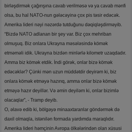
birləşdirmək çağırışına cavab verilməsə və ya cavab mənfi
olsa, bu hal NATO-nun gələcəyinə çox pis təsir edəcək.
Amerika lideri nəyi nəzərdə tutduğunu dəqiqləşdirməyib.
“Bizdə NATO adlanan bir şey var. Biz çox mehriban
olmuşuq. Biz onlara Ukrayna məsələsində kömək
etməməli idik. Ukrayna bizdən minlərlə kilometr uzaqdadır.
Amma biz kömək etdik. İndi görək, onlar bizə kömək
edəcəklər? Çünki mən uzun müddətdir deyirəm ki, biz
onlara kömək etməyə hazırıq, amma onlar bizə kömək
etməyə hazır deyillər. Və əmin deyiləm ki, onlar bizimlə
olacaqlar”, - Tramp deyib.
O, əlavə edib ki, bölgəyə minaaxtaranlar göndərmək də
daxil olmaqla, istənilən formada yardımda maraqlıdır.
Amerika lideri həmçinin Avropa ölkələrindən olan xüsusi