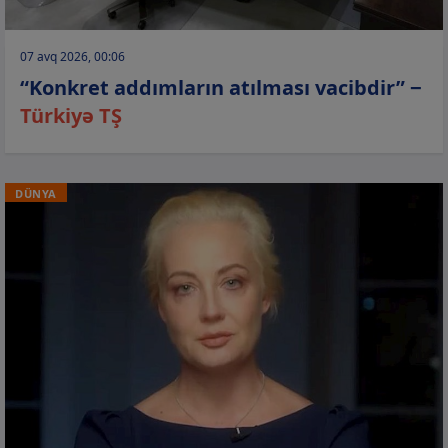
07 avq 2026, 00:06
“Konkret addımların atılması vacibdir” −
Türkiyə TŞ
DÜNYA