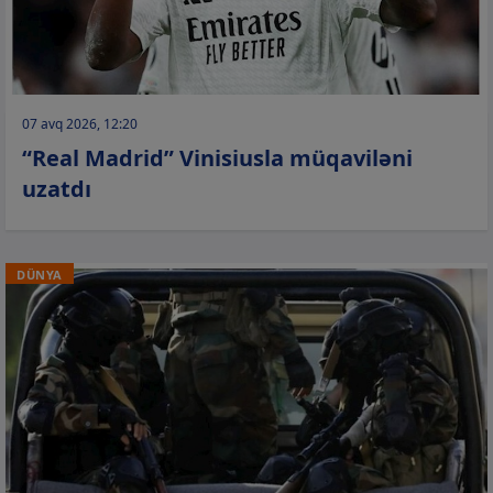
07 avq 2026, 12:20
“Real Madrid” Vinisiusla müqaviləni
uzatdı
DÜNYA