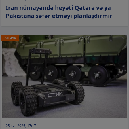
İran nümayəndə heyəti Qətərə və ya
Pakistana səfər etməyi planlaşdırmır
DÜNYA
05 avq 2026, 17:17