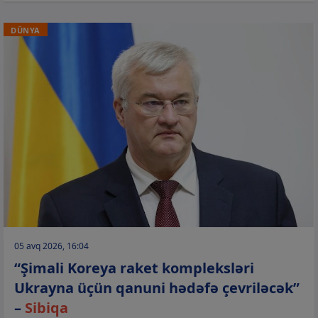
DÜNYA
05 avq 2026, 16:04
“Şimali Koreya raket kompleksləri
Ukrayna üçün qanuni hədəfə çevriləcək”
–
Sibiqa