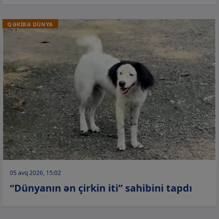
QƏRİBƏ DÜNYA
05 avq 2026, 15:02
“Dünyanın ən çirkin iti” sahibini tapdı