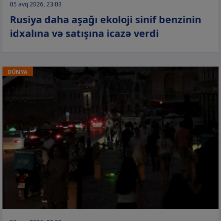
05 avq 2026, 23:03
Rusiya daha aşağı ekoloji sinif benzinin
idxalına və satışına icazə verdi
DÜNYA