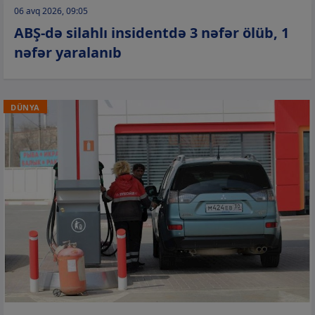
06 avq 2026, 09:05
ABŞ-də silahlı insidentdə 3 nəfər ölüb, 1
nəfər yaralanıb
DÜNYA