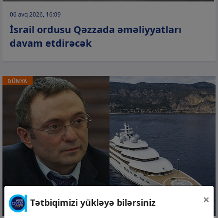
06 avq 2026, 16:09
İsrail ordusu Qəzzada əməliyyatları
davam etdirəcək
DÜNYA
×
Tətbiqimizi yükləyə bilərsiniz