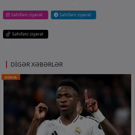
et
Səhifəni ziyarət
Səhifəni ziyarət
et
et
Səhifəni ziyarət
et
DİGƏR XƏBƏRLƏR
DÜNYA