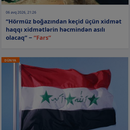
06 avq 2026, 21:26
“Hörmüz boğazından keçid üçün xidmət
haqqı xidmətlərin həcmindən asılı
olacaq” −
“Fars”
DÜNYA