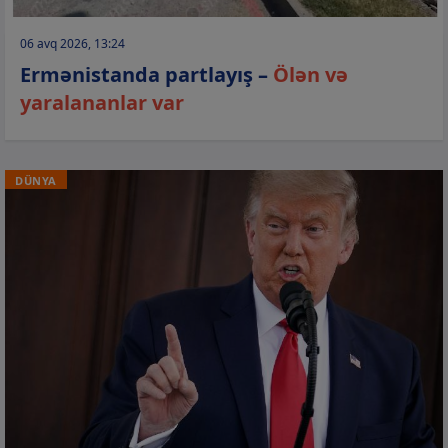
06 avq 2026, 13:24
Ermənistanda partlayış –
Ölən və
yaralananlar var
DÜNYA