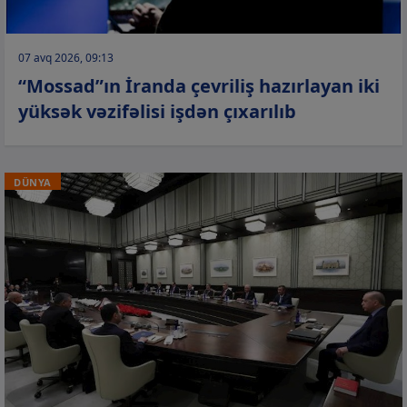
07 avq 2026, 09:13
“Mossad”ın İranda çevriliş hazırlayan iki
yüksək vəzifəlisi işdən çıxarılıb
DÜNYA