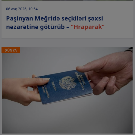
06 avq 2026, 10:54
Paşinyan Meğridə seçkiləri şəxsi
nəzarətinə götürüb –
“Hraparak”
DÜNYA