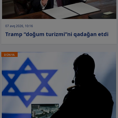
07 avq 2026, 10:16
Tramp “doğum turizmi”ni qadağan etdi
DÜNYA