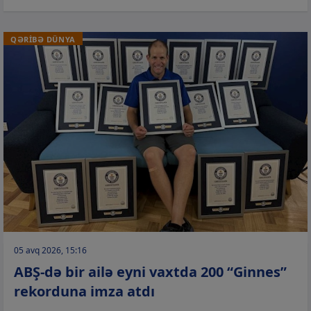
QƏRİBƏ DÜNYA
05 avq 2026, 15:16
ABŞ-də bir ailə eyni vaxtda 200 “Ginnes”
rekorduna imza atdı