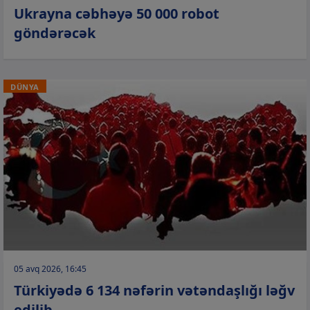
Ukrayna cəbhəyə 50 000 robot
göndərəcək
DÜNYA
05 avq 2026, 16:45
Türkiyədə 6 134 nəfərin vətəndaşlığı ləğv
edilib