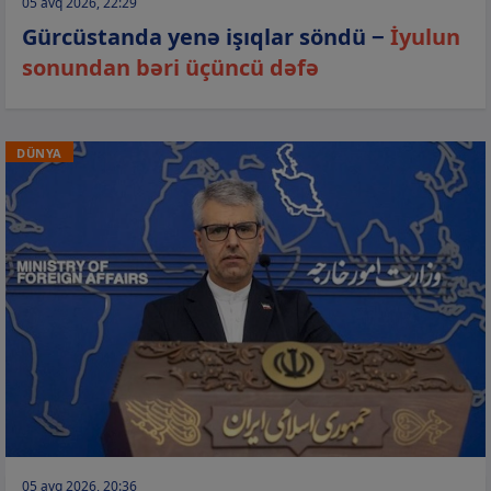
05 avq 2026, 22:29
Gürcüstanda yenə işıqlar söndü −
İyulun
sonundan bəri üçüncü dəfə
DÜNYA
05 avq 2026, 20:36