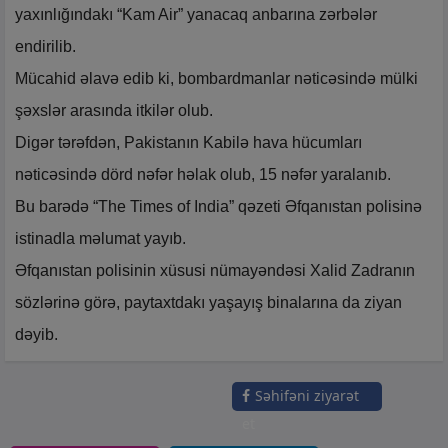
yaxınlığındakı “Kam Air” yanacaq anbarına zərbələr
endirilib.
Mücahid əlavə edib ki, bombardmanlar nəticəsində mülki
şəxslər arasında itkilər olub.
Digər tərəfdən, Pakistanın Kabilə hava hücumları
nəticəsində dörd nəfər həlak olub, 15 nəfər yaralanıb.
Bu barədə “The Times of India” qəzeti Əfqanıstan polisinə
istinadla məlumat yayıb.
Əfqanıstan polisinin xüsusi nümayəndəsi Xalid Zadranın
sözlərinə görə, paytaxtdakı yaşayış binalarına da ziyan
dəyib.
Səhifəni ziyarət
et