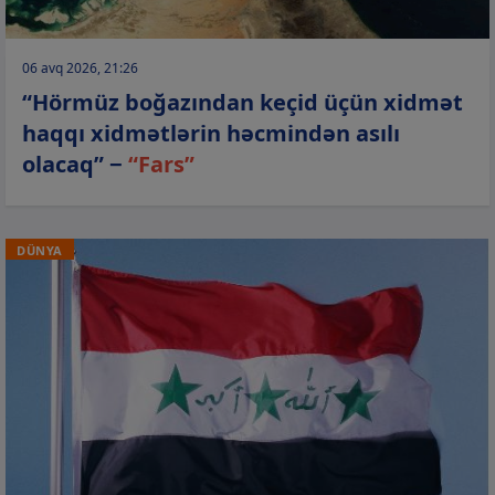
06 avq 2026, 21:26
“Hörmüz boğazından keçid üçün xidmət
haqqı xidmətlərin həcmindən asılı
olacaq” −
“Fars”
DÜNYA