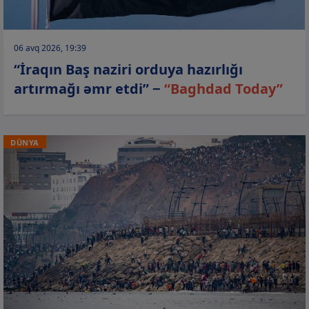
06 avq 2026, 19:39
“İraqın Baş naziri orduya hazırlığı
artırmağı əmr etdi” −
“Baghdad Today”
DÜNYA