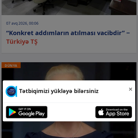
07 avq 2026, 00:06
“Konkret addımların atılması vacibdir” −
Türkiyə TŞ
DÜNYA
×
Tətbiqimizi yükləyə bilərsiniz