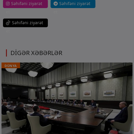
Səhifəni ziyarət
Səhifəni ziyarət
et
et
Səhifəni ziyarət
et
DİGƏR XƏBƏRLƏR
DÜNYA