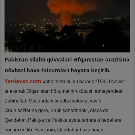
Pakistan silahlı qüvvələri Əfqanıstan ərazisinə
növbəti hava hücumları həyata keçirib.
Yeniavaz.com
xəbər verir ki, bu barədə “TOLO News”
telekanalı Əfqanıstan hökumətinin xüsusi nümayəndəsi
Zabihullah Mücahidə istinadla məlumat yayıb.
Onun sözlərinə görə, Kabil şəhərindəki, eləcə də
Qəndəhar, Paktiya və Paktika əyalətlərindəki hədəflərə
hücum edilib. Həmçinin, Qəndəhar hava limanı