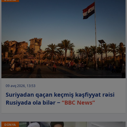
09 avq 2026, 13:53
Suriyadan qaçan keçmiş kəşfiyyat rəisi
Rusiyada ola bilər −
“BBC News”
DÜNYA