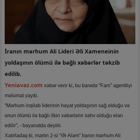
İranın mərhum Ali Lideri Əli Xameneinin
yoldaşının ölümü ilə bağlı xəbərlər təkzib
edilib.
Yeniavaz.com
xəbər verir ki, bu barədə “Fars” agentliyi
məlumat yayıb.
“Mərhum inqilab liderinin həyat yoldaşının sağ olduğu və
onun ölümü ilə bağlı ilkin xəbərlərin səhv olduğu elan
edilir”, - bəyanatda deyilir.
Xatırladaq ki, martın 2-si “Əl-Aləm” İranın mərhum Ali