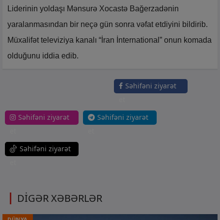
Liderinin yoldaşı Mənsurə Xocastə Bağerzadənin
yaralanmasından bir neçə gün sonra vəfat etdiyini bildirib.
Müxalifət televiziya kanalı “İran İnternational” onun komada
olduğunu iddia edib.
Səhifəni ziyarət
et
Səhifəni ziyarət
Səhifəni ziyarət
et
et
Səhifəni ziyarət
et
DİGƏR XƏBƏRLƏR
DÜNYA