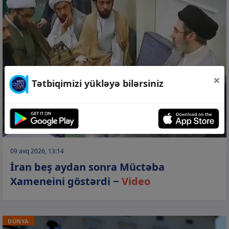
×
Tətbiqimizi yükləyə bilərsiniz
09 avq 2026, 13:14
İran beş aydan sonra Müctəba
Xameneini göstərdi −
Video
DÜNYA