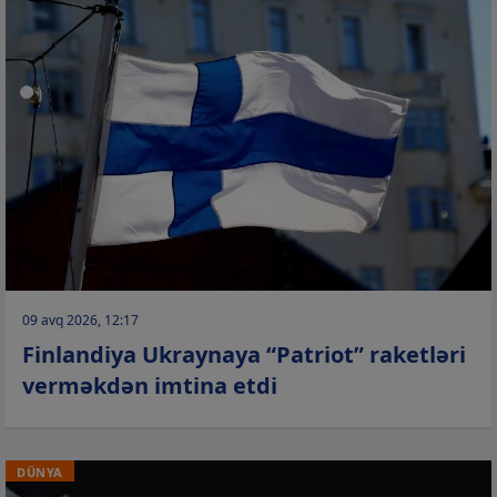
09 avq 2026, 12:17
Finlandiya Ukraynaya “Patriot” raketləri
verməkdən imtina etdi
DÜNYA