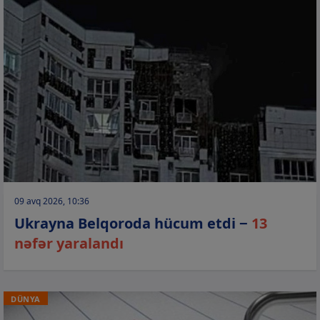
09 avq 2026, 10:36
Ukrayna Belqoroda hücum etdi −
13
nəfər yaralandı
DÜNYA