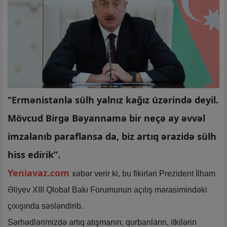
“Ermənistanla sülh yalnız kağız üzərində deyil.
Mövcud Birgə Bəyannamə bir neçə ay əvvəl
imzalanıb paraflansa da, biz artıq ərazidə sülh
hiss edirik”.
Yeniavaz.com
xəbər verir ki, bu fikirləri Prezident İlham
Əliyev XIII Qlobal Bakı Forumunun açılış mərasimindəki
çıxışında səsləndirib.
Sərhədlərimizdə artıq atışmanın, qurbanların, itkilərin