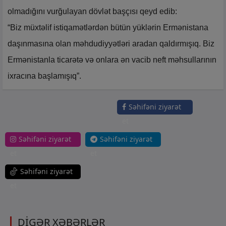
olmadığını vurğulayan dövlət başçısı qeyd edib:
“Biz müxtəlif istiqamətlərdən bütün yüklərin Ermənistana
daşınmasına olan məhdudiyyətləri aradan qaldırmışıq. Biz
Ermənistanla ticarətə və onlara ən vacib neft məhsullarının
ixracına başlamışıq”.
Səhifəni ziyarət
et
Səhifəni ziyarət
Səhifəni ziyarət
et
et
Səhifəni ziyarət
et
DİGƏR XƏBƏRLƏR