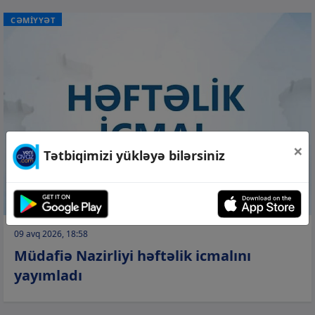
CƏMİYYƏT
×
Tətbiqimizi yükləyə bilərsiniz
09 avq 2026, 18:58
Müdafiə Nazirliyi həftəlik icmalını
yayımladı