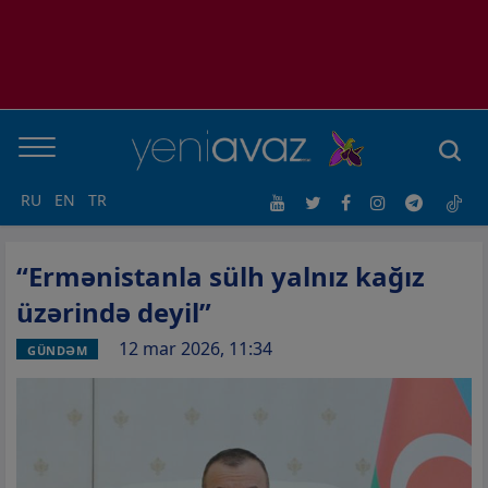
RU
EN
TR
“Ermənistanla sülh yalnız kağız
üzərində deyil”
12 mar 2026, 11:34
GÜNDƏM