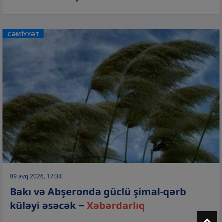
CƏMİYYƏT
09 avq 2026, 17:34
Bakı və Abşeronda güclü şimal-qərb
küləyi əsəcək −
Xəbərdarlıq
T