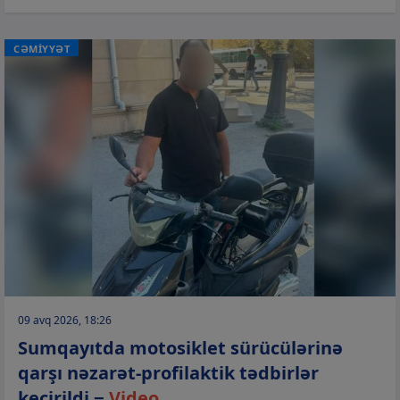
CƏMİYYƏT
09 avq 2026, 18:26
Sumqayıtda motosiklet sürücülərinə
qarşı nəzarət-profilaktik tədbirlər
keçirildi −
Video