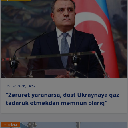
06 avq 2026, 14:52
“Zərurət yaranarsa, dost Ukraynaya qaz
tədarük etməkdən məmnun olarıq”
TURİZM