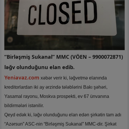
“Birləşmiş Sukanal” MMC (VÖEN – 9900072871)
ləğv olunduğunu elan edib.
Yeniavaz.com
xəbər verir ki, ləğvetmə elanında
kreditorlardan iki ay ərzində tələblərini Bakı şəhəri,
Yasamal rayonu, Moskva prospekti, ev 67 ünvanına
bildirmələri istənilir.
Qeyd edək ki, ləğv olunduğunu elan edən şirkətin tam adı
“Azərsun” ASC-nin “Birləşmiş Sukanal” MMC-dir. Şirkət