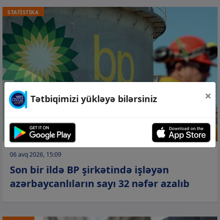
STATİSTİKA
×
Tətbiqimizi yükləyə bilərsiniz
06 avq 2026, 15:09
Son bir ildə BP şirkətində işləyən
azərbaycanlıların sayı 32 nəfər azalıb