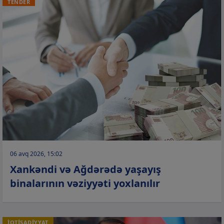
TENDER
06 avq 2026, 15:02
Xankəndi və Ağdərədə yaşayış
binalarının vəziyyəti yoxlanılır
İQTİSADİYYAT