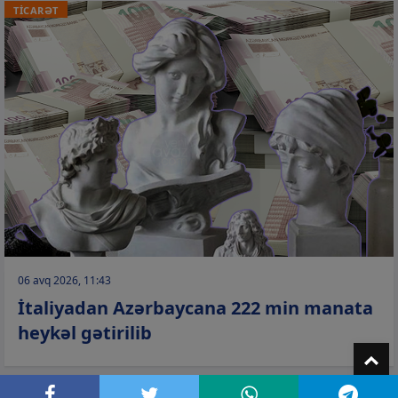
TİCARƏT
06 avq 2026, 11:43
İtaliyadan Azərbaycana 222 min manata
heykəl gətirilib
T