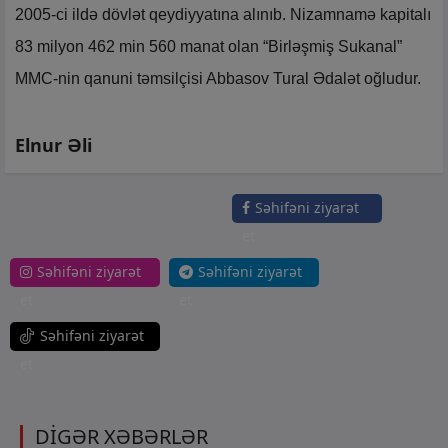
2005-ci ildə dövlət qeydiyyatına alınıb. Nizamnamə kapitalı
83 milyon 462 min 560 manat olan “Birləşmiş Sukanal”
MMC-nin qanuni təmsilçisi Abbasov Tural Ədalət oğludur.
Elnur Əli
Səhifəni ziyarət
et
Səhifəni ziyarət
Səhifəni ziyarət
et
et
Səhifəni ziyarət
et
DİGƏR XƏBƏRLƏR