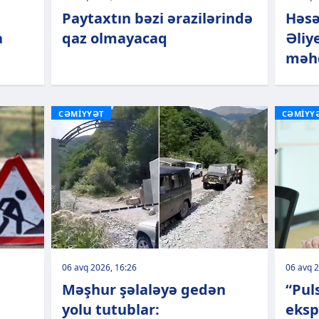
Paytaxtın bəzi ərazilərində
Həsə
a
qaz olmayacaq
Əliy
məhd
CƏMİYYƏT
CƏMİYY
06 avq 2026, 16:26
06 avq 2
Məşhur şəlaləyə gedən
“Pul
yolu tutublar:
eksp