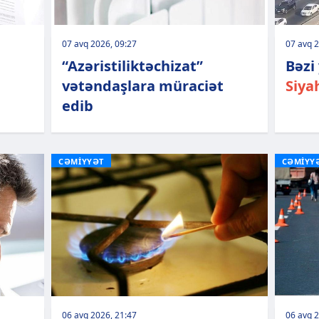
07 avq 2026, 09:27
07 avq 2
“Azəristiliktəchizat”
Bəzi 
vətəndaşlara müraciət
Siya
edib
CƏMİYYƏT
CƏMİYY
06 avq 2026, 21:47
06 avq 2