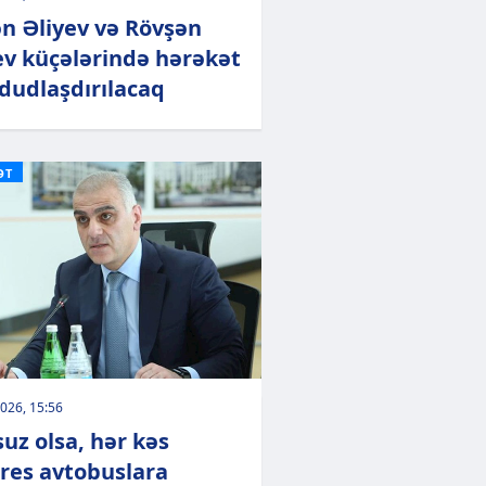
n Əliyev və Rövşən
ev küçələrində hərəkət
udlaşdırılacaq
ƏT
026, 15:56
suz olsa, hər kəs
res avtobuslara