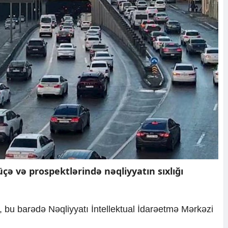
üçə və prospektlərində nəqliyyatın sıxlığı
i, bu barədə Nəqliyyatı İntellektual İdarəetmə Mərkəzi