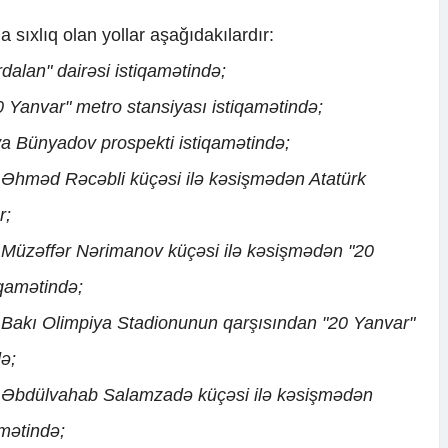
sıxlıq olan yollar aşağıdakılardır:
dalan" dairəsi istiqamətində;
 Yanvar" metro stansiyası istiqamətində;
ya Bünyadov prospekti istiqamətində;
 Əhməd Rəcəbli küçəsi ilə kəsişmədən Atatürk
r;
 Müzəffər Nərimanov küçəsi ilə kəsişmədən "20
iqamətində;
 Bakı Olimpiya Stadionunun qarşısından "20 Yanvar"
də;
, Əbdülvahab Salamzadə küçəsi ilə kəsişmədən
mətində;