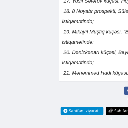
17. Yusif Səfərov küçəsi, He
18. 8 Noyabr prospekti, Sü
istiqamətində;
19. Mikayıl Müşfiq küçəsi, 
istiqamətində;
20. Dənizkənarı küçəsi, Bay
istiqamətində;
21. Məhəmməd Hadi küçəsi, "
Səhifəni ziyarət
Səhifən
et
et