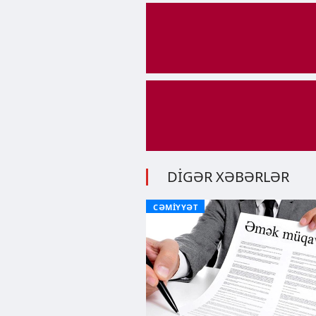
DİGƏR XƏBƏRLƏR
CƏMİYYƏT