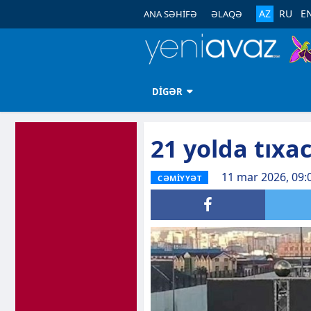
AZ
RU
E
ANA SƏHİFƏ
ƏLAQƏ
DİGƏR
21 yolda tıxa
11 mar 2026, 09:
CƏMİYYƏT