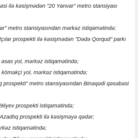
üçəsi ilə kəsişmədən "20 Yanvar" metro stansiyası
nvar" metro stansiyasından mərkəz istiqamətində;
çılar prospekti ilə kəsişmədən "Dədə Qorqud" parkı
 əsas yol, mərkəz istiqamətində;
 köməkçi yol, mərkəz istiqamətində;
q prospekti" metro stansiyasından Binəqədi qəsəbəsi
Əliyev prospekti istiqamətində;
 Azadlıq prospekti ilə kəsişməyə qədər;
rkəz istiqamətində;