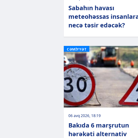
Sabahın havası
meteohəssas insanlar
necə təsir edəcək?
CƏMİYYƏT
06 avq 2026, 18:19
Bakıda 6 marşrutun
hərəkəti alternativ