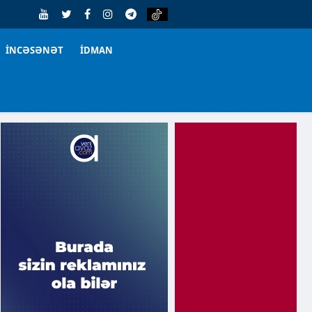
İNCƏSƏNƏT
İDMAN