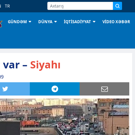
N
TR
GÜNDƏM
DÜNYA
İQTİSADİYYAT
VİDEO XƏBƏR
c var –
Siyahı
09