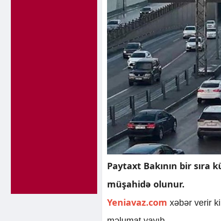
Paytaxt Bakının bir sıra k
müşahidə olunur.
Yeniavaz.com
xəbər verir k
məlumat yayıb.