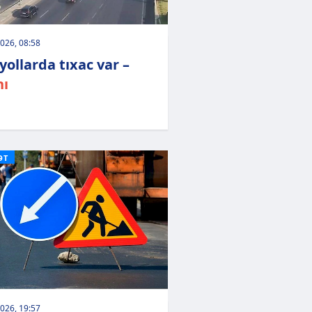
026, 08:58
yollarda tıxac var –
hı
ƏT
026, 19:57