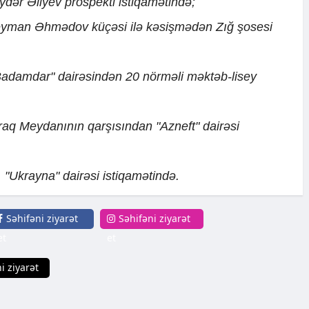
ydər Əliyev prospekti istiqamətində;
leyman Əhmədov küçəsi ilə kəsişmədən Zığ şosesi
"Badamdar" dairəsindən 20 nörməli məktəb-lisey
raq Meydanının qarşısından "Azneft" dairəsi
Ukrayna" dairəsi istiqamətində.
Səhifəni ziyarət
Səhifəni ziyarət
et
et
i ziyarət