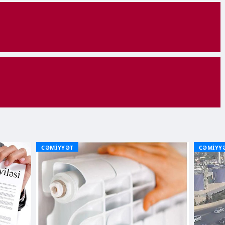
CƏMİYYƏT
CƏMİYY