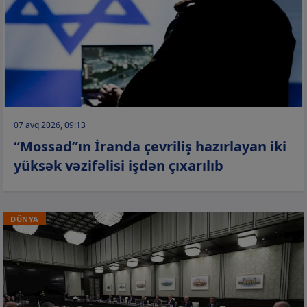
07 avq 2026, 09:13
“Mossad”ın İranda çevriliş hazırlayan iki
yüksək vəzifəlisi işdən çıxarılıb
DÜNYA