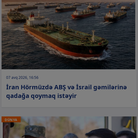
07 avq 2026, 16:56
İran Hörmüzdə ABŞ və İsrail gəmilərinə
qadağa qoymaq istəyir
DÜNYA