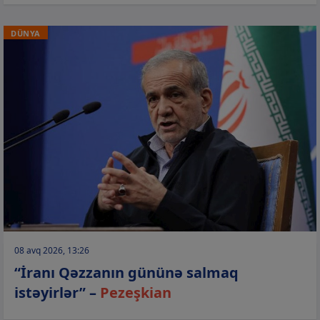
DÜNYA
08 avq 2026, 13:26
“İranı Qəzzanın gününə salmaq
istəyirlər” –
Pezeşkian