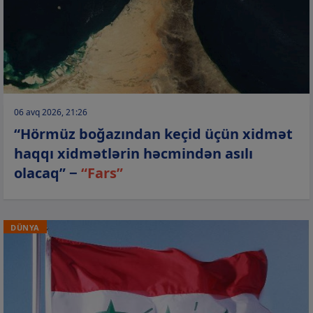
06 avq 2026, 21:26
“Hörmüz boğazından keçid üçün xidmət
haqqı xidmətlərin həcmindən asılı
olacaq” −
“Fars”
DÜNYA