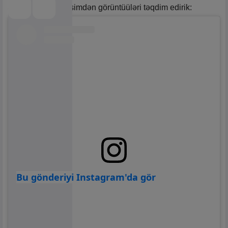
Sözügedən mərasimdən görüntüüləri təqdim edirik:
Bu gönderiyi Instagram'da gör