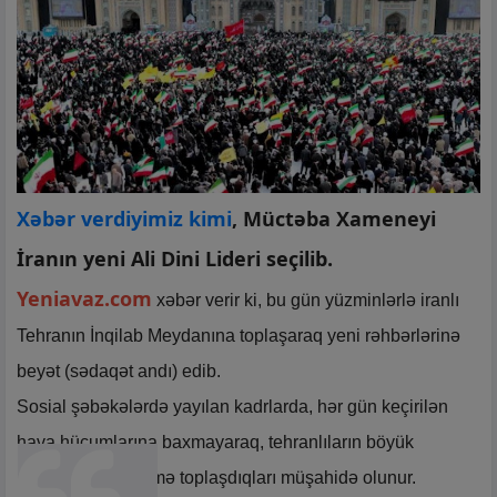
Xəbər verdiyimiz kimi
, Müctəba Xameneyi
İranın yeni Ali Dini Lideri seçilib.
Yeniavaz.com
xəbər verir ki, bu gün yüzminlərlə iranlı
Tehranın İnqilab Meydanına toplaşaraq yeni rəhbərlərinə
beyət (sədaqət andı) edib.
Sosial şəbəkələrdə yayılan kadrlarda, hər gün keçirilən
hava hücumlarına baxmayaraq, tehranlıların böyük
izdihamla mərasimə toplaşdıqları müşahidə olunur.