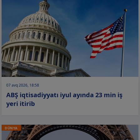
07 avq 2026, 18:58
ABŞ iqtisadiyyatı iyul ayında 23 min iş
yeri itirib
DÜNYA