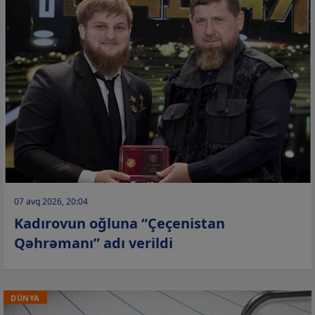
07 avq 2026, 20:04
Kadırovun oğluna “Çeçenistan
Qəhrəmanı” adı verildi
DÜNYA