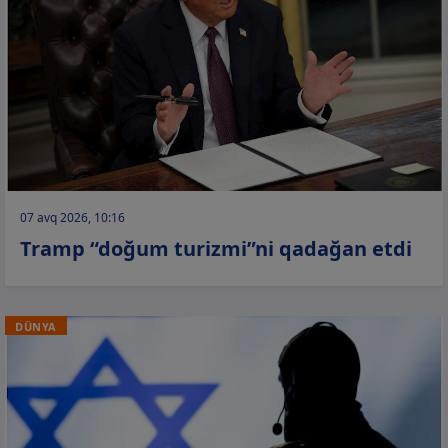
07 avq 2026, 10:16
Tramp “doğum turizmi”ni qadağan etdi
DÜNYA