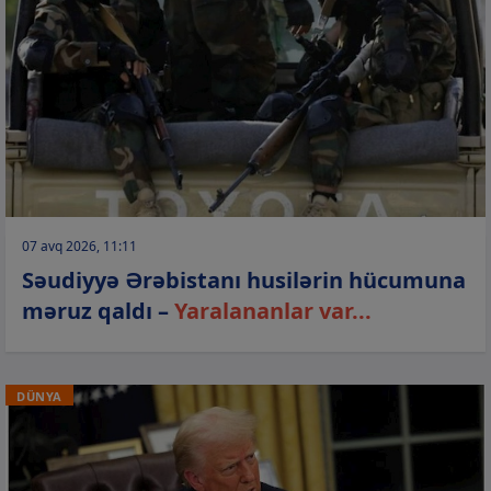
07 avq 2026, 11:11
Səudiyyə Ərəbistanı husilərin hücumuna
məruz qaldı –
Yaralananlar var...
DÜNYA