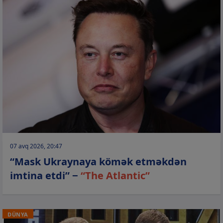
07 avq 2026, 20:47
“Mask Ukraynaya kömək etməkdən
imtina etdi” −
“The Atlantic”
DÜNYA