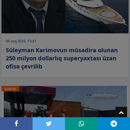
06 avq 2026, 15:31
Süleyman Kərimovun müsadirə olunan
250 milyon dollarlıq superyaxtası üzən
ofisə çevrilib
DÜNYA
T