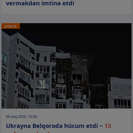
verməkdən imtina etdi
DÜNYA
09 avq 2026, 10:36
Ukrayna Belqoroda hücum etdi −
13