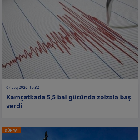
07 avq 2026, 19:32
Kamçatkada 5,5 bal gücündə zəlzələ baş
verdi
DÜNYA