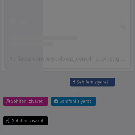
Yeniavaz.com (@yeniavaz_com)'in paylaştığı bir gönderi
Səhifəni ziyarət
et
Səhifəni ziyarət
Səhifəni ziyarət
et
et
Səhifəni ziyarət
et