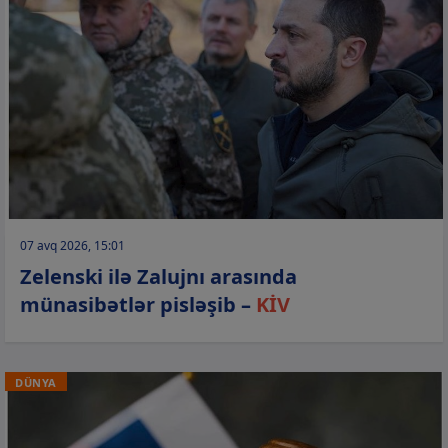
07 avq 2026, 15:01
Zelenski ilə Zalujnı arasında
münasibətlər pisləşib –
KİV
DÜNYA