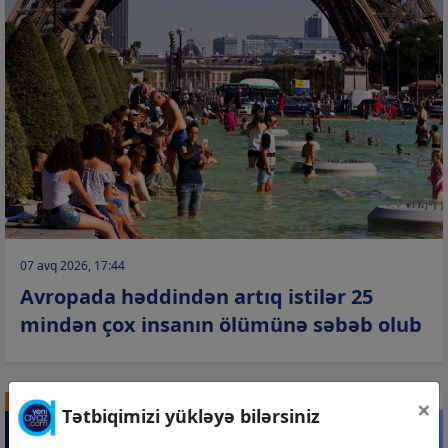
07 avq 2026, 17:44
Avropada həddindən artıq istilər 25
mindən çox insanın ölümünə səbəb olub
×
DÜNYA
Tətbiqimizi yükləyə bilərsiniz