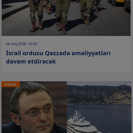
06 avq 2026, 16:09
İsrail ordusu Qəzzada əməliyyatları
davam etdirəcək
DÜNYA