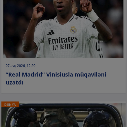
07 avq 2026, 12:20
“Real Madrid” Vinisiusla müqaviləni
uzatdı
DÜNYA