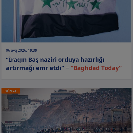
06 avq 2026, 19:39
“İraqın Baş naziri orduya hazırlığı
artırmağı əmr etdi” −
“Baghdad Today”
DÜNYA