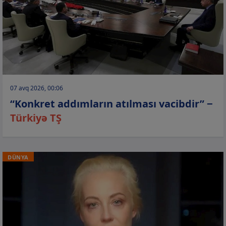
07 avq 2026, 00:06
“Konkret addımların atılması vacibdir” −
Türkiyə TŞ
DÜNYA