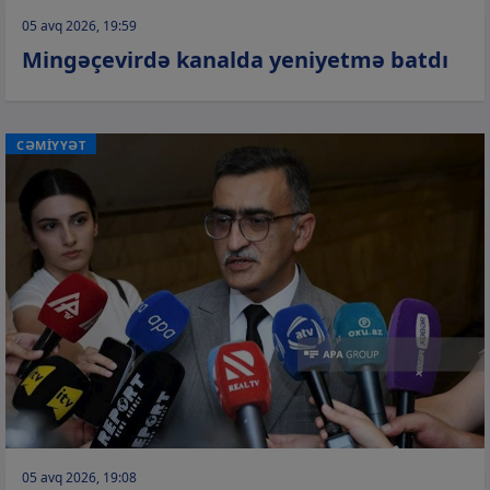
05 avq 2026, 19:59
Mingəçevirdə kanalda yeniyetmə batdı
CƏMİYYƏT
05 avq 2026, 19:08