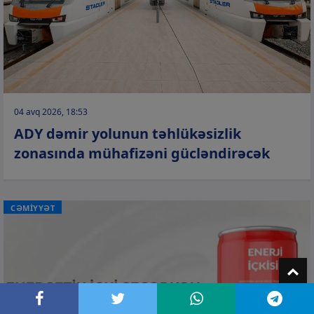
04 avq 2026, 18:53
ADY dəmir yolunun təhlükəsizlik
zonasında mühafizəni gücləndirəcək
CƏMİYYƏT
T