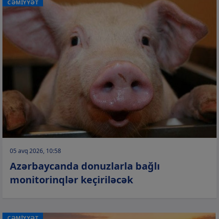
CƏMİYYƏT
05 avq 2026, 10:58
Azərbaycanda donuzlarla bağlı
monitorinqlər keçiriləcək
CƏMİYYƏT