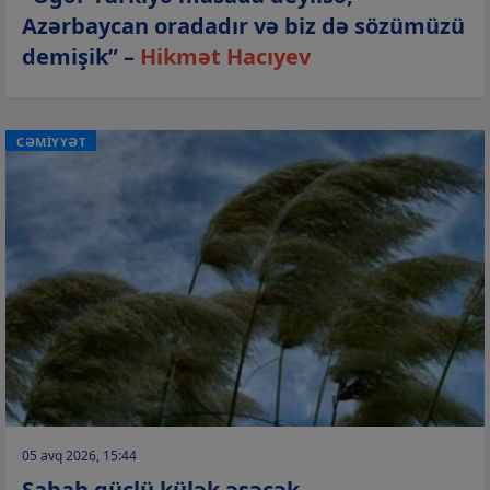
Azərbaycan oradadır və biz də sözümüzü
demişik” –
Hikmət Hacıyev
CƏMİYYƏT
05 avq 2026, 15:44
Sabah güclü külək əsəcək