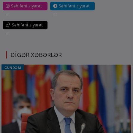
Səhifəni ziyarət
Səhifəni ziyarət
et
et
Səhifəni ziyarət
et
DİGƏR XƏBƏRLƏR
GÜNDƏM