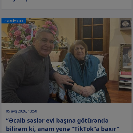
CƏMİYYƏT
05 avq 2026, 13:50
“Əcaib səslər evi başına götürəndə
bilirəm ki, anam yenə “TikTok”a baxır”