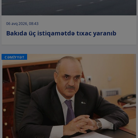
06 avq 2026, 08:43
Bakıda üç istiqamətdə tıxac yaranıb
CƏMİYYƏT