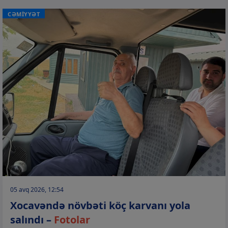
CƏMİYYƏT
05 avq 2026, 12:54
Xocavəndə növbəti köç karvanı yola
salındı –
Fotolar