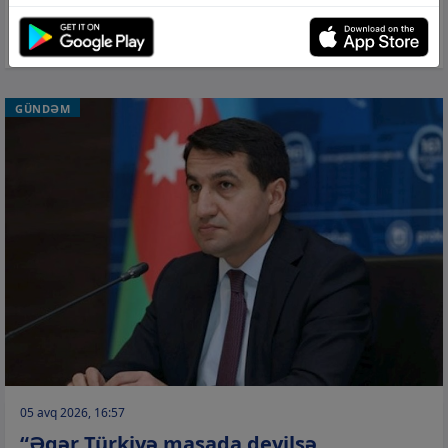
Rusiyadan Ermənistana Azərbaycandan
tranzit keçməklə buğda göndəriləcək
GÜNDƏM
05 avq 2026, 16:57
“Əgər Türkiyə masada deyilsə,