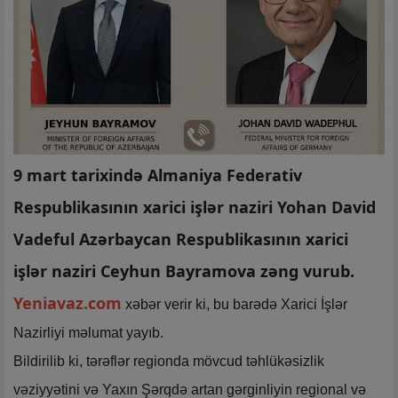
9 mart tarixində Almaniya Federativ
Respublikasının xarici işlər naziri Yohan David
Vadeful Azərbaycan Respublikasının xarici
işlər naziri Ceyhun Bayramova zəng vurub.
Yeniavaz.com
xəbər verir ki, bu barədə Xarici İşlər
Nazirliyi məlumat yayıb.
Bildirilib ki, tərəflər regionda mövcud təhlükəsizlik
vəziyyətini və Yaxın Şərqdə artan gərginliyin regional və