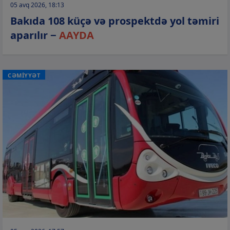
05 avq 2026, 18:13
Bakıda 108 küçə və prospektdə yol təmiri
aparılır −
AAYDA
CƏMİYYƏT