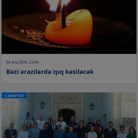
04 avq 2026, 23:49
Bəzi ərazilərdə işıq kəsiləcək
CƏMİYYƏT