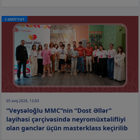
CƏMİYYƏT
05 avq 2026, 12:03
“Veysəloğlu MMC”nin “Dost Əllər”
layihəsi çərçivəsində neyromüxtəlifliyi
olan gənclər üçün masterklass keçirilib