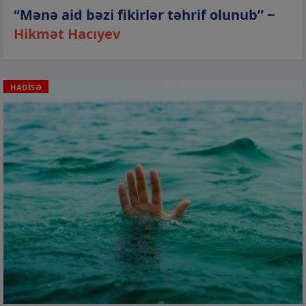
“Mənə aid bəzi fikirlər təhrif olunub” −
Hikmət Hacıyev
HADİSƏ