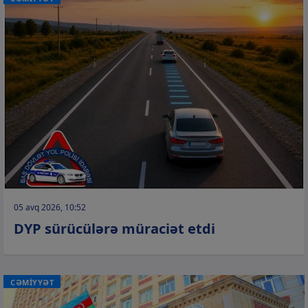
05 avq 2026, 10:52
DYP sürücülərə müraciət etdi
CƏMİYYƏT