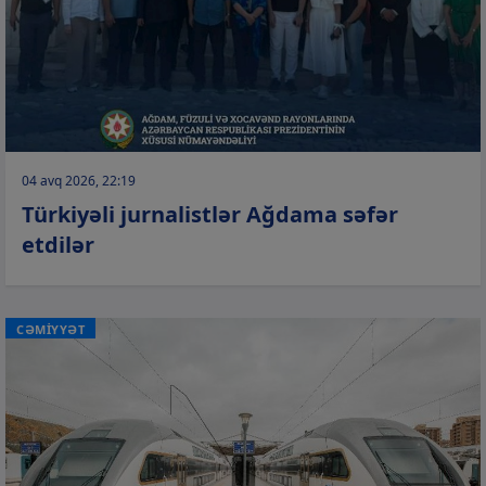
04 avq 2026, 22:19
Türkiyəli jurnalistlər Ağdama səfər
etdilər
CƏMİYYƏT