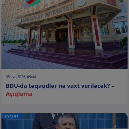
05 avq 2026, 09:44
BDU-da təqaüdlər nə vaxt veriləcək? –
Açıqlama
SİYASƏT