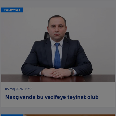
CƏMİYYƏT
05 avq 2026, 11:58
Naxçıvanda bu vəzifəyə təyinat olub