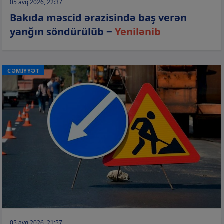
05 avq 2026, 22:37
Bakıda məscid ərazisində baş verən
yanğın söndürülüb −
Yenilənib
CƏMİYYƏT
05 avq 2026, 21:57