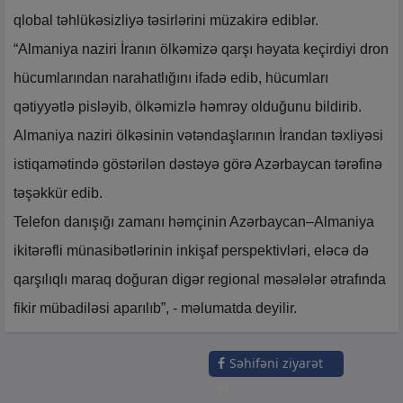
qlobal təhlükəsizliyə təsirlərini müzakirə ediblər.
“Almaniya naziri İranın ölkəmizə qarşı həyata keçirdiyi dron
hücumlarından narahatlığını ifadə edib, hücumları
qətiyyətlə pisləyib, ölkəmizlə həmrəy olduğunu bildirib.
Almaniya naziri ölkəsinin vətəndaşlarının İrandan təxliyəsi
istiqamətində göstərilən dəstəyə görə Azərbaycan tərəfinə
təşəkkür edib.
Telefon danışığı zamanı həmçinin Azərbaycan–Almaniya
ikitərəfli münasibətlərinin inkişaf perspektivləri, eləcə də
qarşılıqlı maraq doğuran digər regional məsələlər ətrafında
fikir mübadiləsi aparılıb”, - məlumatda deyilir.
Səhifəni ziyarət
et