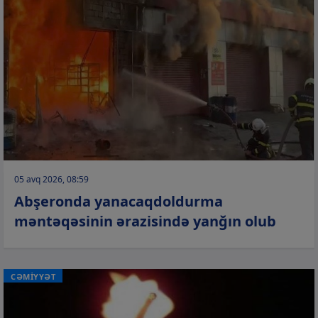
05 avq 2026, 08:59
Abşeronda yanacaqdoldurma
məntəqəsinin ərazisində yanğın olub
CƏMİYYƏT