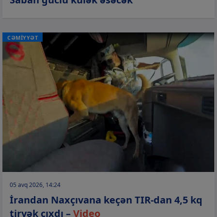
CƏMİYYƏT
05 avq 2026, 14:24
İrandan Naxçıvana keçən TIR-dan 4,5 kq
tiryək çıxdı –
Video