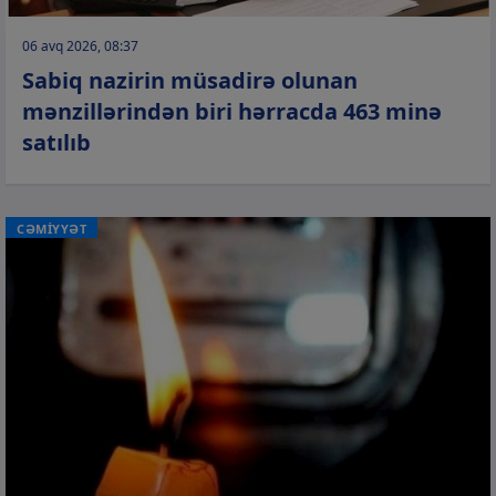
06 avq 2026, 08:37
Sabiq nazirin müsadirə olunan
mənzillərindən biri hərracda 463 minə
satılıb
CƏMİYYƏT