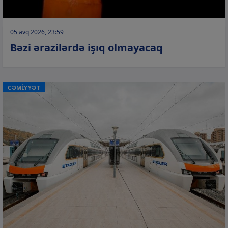
05 avq 2026, 23:59
Bəzi ərazilərdə işıq olmayacaq
CƏMİYYƏT