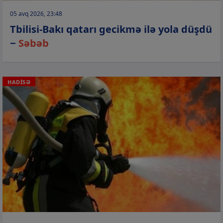
05 avq 2026, 23:48
Tbilisi-Bakı qatarı gecikmə ilə yola düşdü
−
Səbəb
HADİSƏ