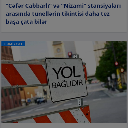
“Cəfər Cabbarlı” və “Nizami” stansiyaları
arasında tunellərin tikintisi daha tez
başa çata bilər
CƏMİYYƏT