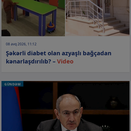
08 avq 2026, 11:12
Şəkərli diabet olan azyaşlı bağçadan
kənarlaşdırılıb? –
Video
GÜNDƏM