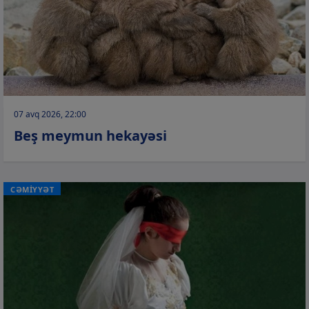
07 avq 2026, 22:00
Beş meymun hekayəsi
CƏMİYYƏT