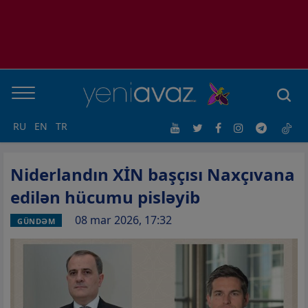
RU
EN
TR
Niderlandın XİN başçısı Naxçıvana
edilən hücumu pisləyib
08 mar 2026, 17:32
GÜNDƏM