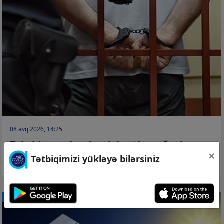
08 avq 2026, 14:25
Taksidən pul və bank kartları oğurlayan
×
şəxs tutuldu
Tətbiqimizi yükləyə bilərsiniz
CƏMİYYƏT