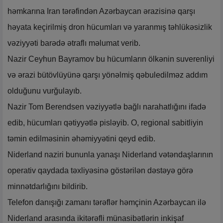
həmkarına Iran tərəfindən Azərbaycan ərazisinə qarşı
həyata keçirilmiş dron hücumları və yaranmış təhlükəsizlik
vəziyyəti barədə ətraflı məlumat verib.
Nazir Ceyhun Bayramov bu hücumların ölkənin suverenliyi
və ərazi bütövlüyünə qarşı yönəlmiş qəbuledilməz addım
olduğunu vurğulayıb.
Nazir Tom Berendsen vəziyyətlə bağlı narahatlığını ifadə
edib, hücumları qətiyyətlə pisləyib. O, regional sabitliyin
təmin edilməsinin əhəmiyyətini qeyd edib.
Niderland naziri bununla yanaşı Niderland vətəndaşlarının
operativ qaydada təxliyəsinə göstərilən dəstəyə görə
minnətdarlığını bildirib.
Telefon danışığı zamanı tərəflər həmçinin Azərbaycan ilə
Niderland arasında ikitərəfli münasibətlərin inkişaf