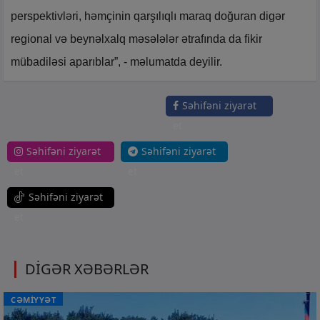
perspektivləri, həmçinin qarşılıqlı maraq doğuran digər
regional və beynəlxalq məsələlər ətrafında da fikir
mübadiləsi aparıblar”, - məlumatda deyilir.
Səhifəni ziyarət
et
Səhifəni ziyarət
Səhifəni ziyarət
et
et
Səhifəni ziyarət
et
DİGƏR XƏBƏRLƏR
CƏMİYYƏT