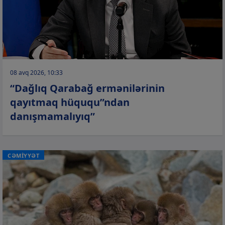
08 avq 2026, 10:33
“Dağlıq Qarabağ ermənilərinin
qayıtmaq hüququ”ndan
danışmamalıyıq”
CƏMİYYƏT