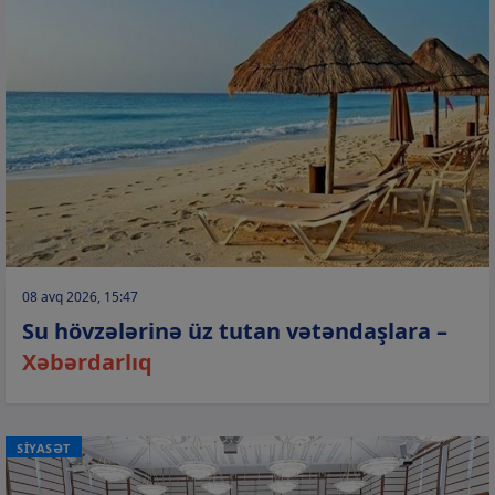
08 avq 2026, 15:47
Su hövzələrinə üz tutan vətəndaşlara –
Xəbərdarlıq
SİYASƏT