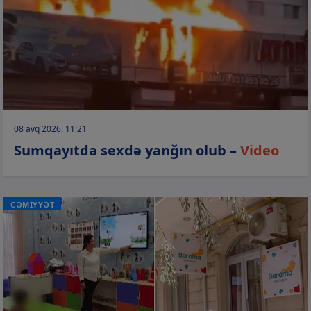
08 avq 2026, 11:21
Sumqayıtda sexdə yanğın olub –
Video
CƏMİYYƏT