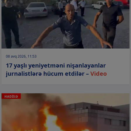
08 avq 2026, 11:53
17 yaşlı yeniyetməni nişanlayanlar
jurnalistlərə hücum etdilər –
Video
HADİSƏ