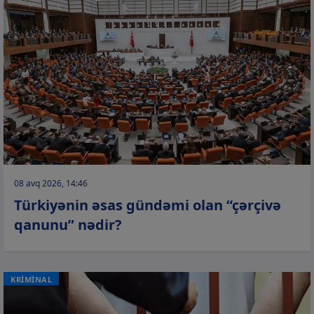
08 avq 2026, 14:46
Türkiyənin əsas gündəmi olan “çərçivə
qanunu” nədir?
KRİMİNAL