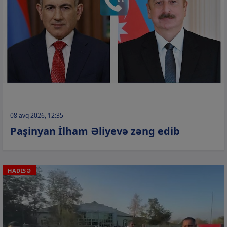
08 avq 2026, 12:35
Paşinyan İlham Əliyevə zəng edib
HADİSƏ