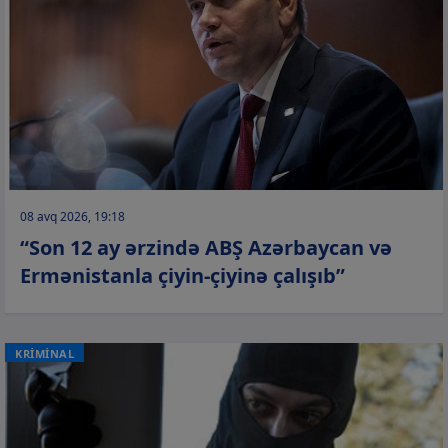
08 avq 2026, 19:18
“Son 12 ay ərzində ABŞ Azərbaycan və
Ermənistanla çiyin-çiyinə çalışıb”
KRİMİNAL