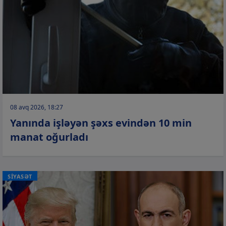
08 avq 2026, 18:27
Yanında işləyən şəxs evindən 10 min
manat oğurladı
SİYASƏT