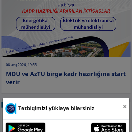
08 avq 2026, 19:55
MDU və AzTU birgə kadr hazırlığına start
verir
×
GÜNDƏM
Tətbiqimizi yükləyə bilərsiniz