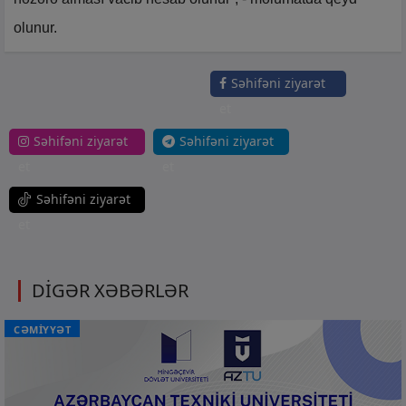
olunur.
Səhifəni ziyarət
et
Səhifəni ziyarət
Səhifəni ziyarət
et
et
Səhifəni ziyarət
et
DİGƏR XƏBƏRLƏR
CƏMİYYƏT