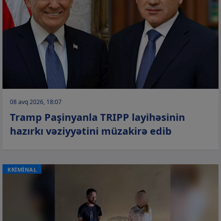
08 avq 2026, 18:07
Tramp Paşinyanla TRIPP layihəsinin
hazırkı vəziyyətini müzakirə edib
KRİMİNAL