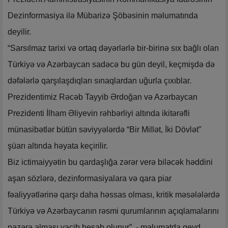
Dezinformasiya ilə Mübarizə Şöbəsinin məlumatında
deyilir.
“Sarsılmaz tarixi və ortaq dəyərlərlə bir-birinə sıx bağlı olan
Türkiyə və Azərbaycan sadəcə bu gün deyil, keçmişdə də
dəfələrlə qarşılaşdıqları sınaqlardan uğurla çıxıblar.
Prezidentimiz Rəcəb Tayyib Ərdoğan və Azərbaycan
Prezidenti İlham Əliyevin rəhbərliyi altında ikitərəfli
münasibətlər bütün səviyyələrdə “Bir Millət, İki Dövlət”
şüarı altında həyata keçirilir.
Biz ictimaiyyətin bu qardaşlığa zərər verə biləcək həddini
aşan sözlərə, dezinformasiyalara və qara piar
fəaliyyətlərinə qarşı daha həssas olması, kritik məsələlərdə
Türkiyə və Azərbaycanın rəsmi qurumlarının açıqlamalarını
nəzərə alması vacib hesab olunur”, - məlumatda qeyd