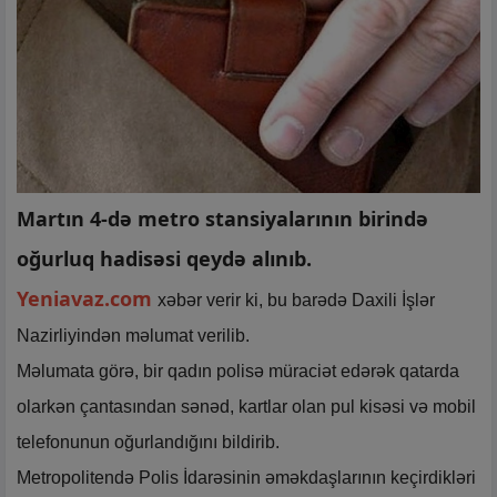
Martın 4-də metro stansiyalarının birində
oğurluq hadisəsi qeydə alınıb.
Yeniavaz.com
xəbər verir ki, bu barədə Daxili İşlər
Nazirliyindən məlumat verilib.
Məlumata görə, bir qadın polisə müraciət edərək qatarda
olarkən çantasından sənəd, kartlar olan pul kisəsi və mobil
telefonunun oğurlandığını bildirib.
Metropolitendə Polis İdarəsinin əməkdaşlarının keçirdikləri