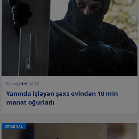
08 avq 2026, 18:27
Yanında işləyən şəxs evindən 10 min
manat oğurladı
KRİMİNAL