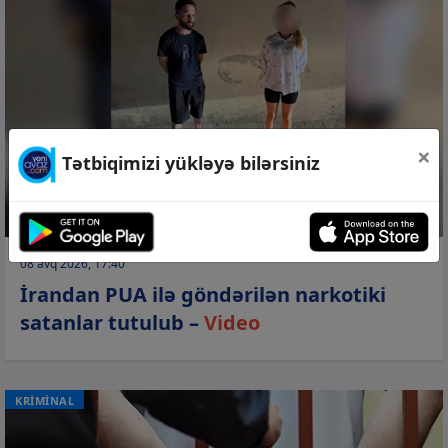
×
Tətbiqimizi yükləyə bilərsiniz
08 avq 2026, 17:40
İrandan PUA ilə göndərilən narkotiki
satanlar tutulub –
Video
KRİMİNAL