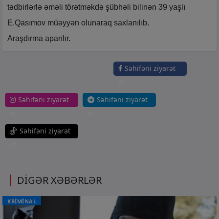
tədbirlərlə əməli törətməkdə şübhəli bilinən 39 yaşlı
E.Qasımov müəyyən olunaraq saxlanılıb.
Araşdırma aparılır.
Səhifəni ziyarət
et
Səhifəni ziyarət
Səhifəni ziyarət
et
et
Səhifəni ziyarət
et
DİGƏR XƏBƏRLƏR
KRİMİNAL