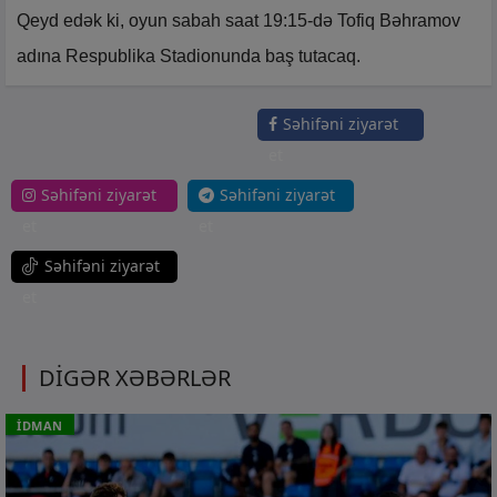
Qeyd edək ki, oyun sabah saat 19:15-də Tofiq Bəhramov
adına Respublika Stadionunda baş tutacaq.
Səhifəni ziyarət
et
Səhifəni ziyarət
Səhifəni ziyarət
et
et
Səhifəni ziyarət
et
DİGƏR XƏBƏRLƏR
İDMAN