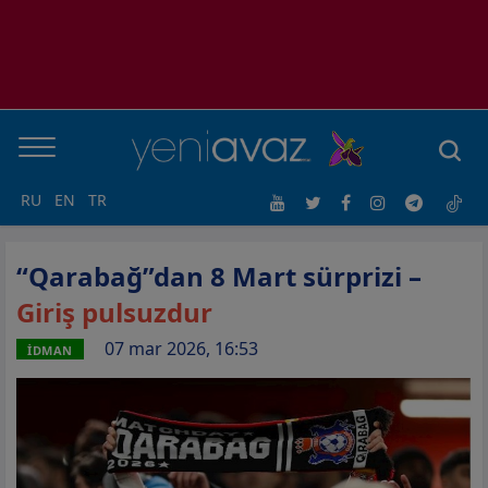
RU
EN
TR
“Qarabağ”dan 8 Mart sürprizi –
Giriş pulsuzdur
07 mar 2026, 16:53
İDMAN