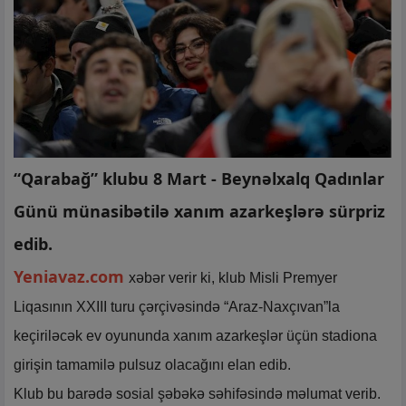
“Qarabağ” klubu 8 Mart - Beynəlxalq Qadınlar
Günü münasibətilə xanım azarkeşlərə sürpriz
edib.
Yeniavaz.com
xəbər verir ki, klub Misli Premyer
Liqasının XXIII turu çərçivəsində “Araz-Naxçıvan”la
keçiriləcək ev oyununda xanım azarkeşlər üçün stadiona
girişin tamamilə pulsuz olacağını elan edib.
Klub bu barədə sosial şəbəkə səhifəsində məlumat verib.