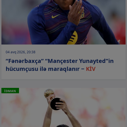
04 avq 2026, 20:38
“Fənərbaxça” “Mançester Yunayted”in
hücumçusu ilə maraqlanır −
KİV
İDMAN