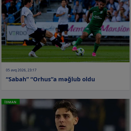
05 avq 2026, 23:17
“Sabah” “Orhus”a məğlub oldu
İDMAN