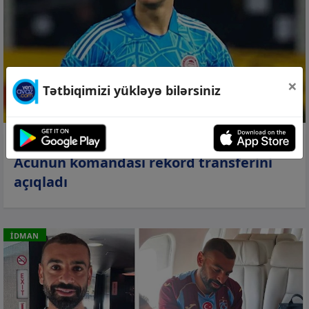
×
Tətbiqimizi yükləyə bilərsiniz
05 avq 2026, 17:42
Acunun komandası rekord transferini
açıqladı
İDMAN