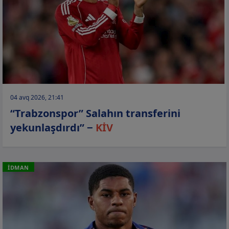
04 avq 2026, 21:41
“Trabzonspor” Salahın transferini
yekunlaşdırdı” −
KİV
İDMAN