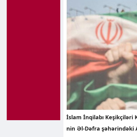
İslam İnqilabı Keşikçilər
nin Əl-Dəfra şəhərindəki 