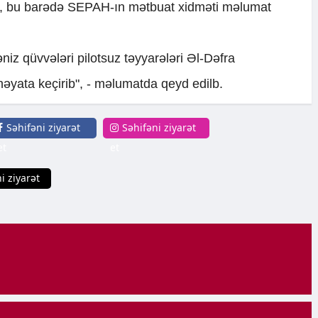
ki, bu barədə SEPAH-ın mətbuat xidməti məlumat
iz qüvvələri pilotsuz təyyarələri Əl-Dəfra
əyata keçirib", - məlumatda qeyd edilb.
Səhifəni ziyarət
Səhifəni ziyarət
et
et
i ziyarət