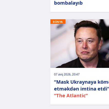
bombalayıb
DÜNYA
07 avq 2026, 20:47
“Mask Ukraynaya köm
etməkdən imtina etdi”
“The Atlantic”