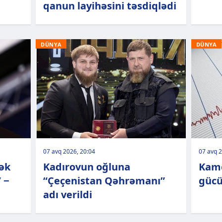
qanun layihəsini təsdiqlədi
DÜNYA
DÜNYA
07 avq 2026, 20:04
07 avq 2
ək
Kadırovun oğluna
Kamç
 −
“Çeçenistan Qəhrəmanı”
gücü
adı verildi