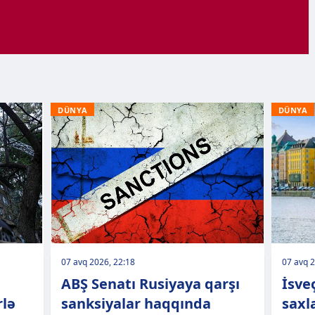
DÜNYA
DÜNYA
07 avq 2026, 22:18
07 avq 2
ABŞ Senatı Rusiyaya qarşı
İsveç
rlə
sanksiyalar haqqında
saxl