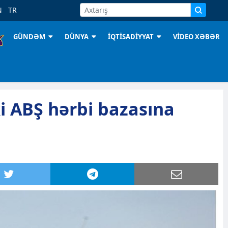
N
TR
GÜNDƏM
DÜNYA
İQTİSADİYYAT
VİDEO XƏBƏR
i ABŞ hərbi bazasına