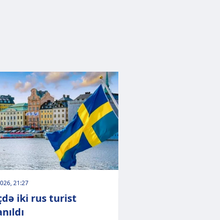
026, 21:27
də iki rus turist
anıldı