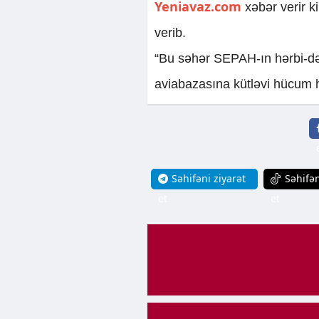
Yeniavaz.com
xəbər verir 
verib.
“Bu səhər SEPAH-ın hərbi-dən
aviabazasına kütləvi hücum h
Səhifəni ziyarət
Səhifən
et
et