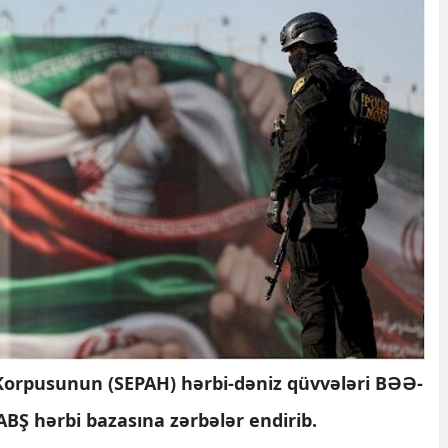
i Korpusunun (SEPAH) hərbi-dəniz qüvvələri BƏƏ-
ABŞ hərbi bazasına zərbələr endirib.