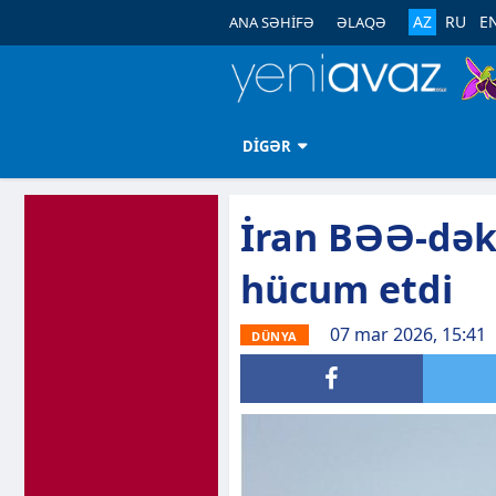
AZ
RU
E
ANA SƏHİFƏ
ƏLAQƏ
DİGƏR
İran BƏƏ-dək
hücum etdi
07 mar 2026, 15:41
DÜNYA