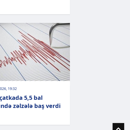
026, 19:32
atkada 5,5 bal
ndə zəlzələ baş verdi
To