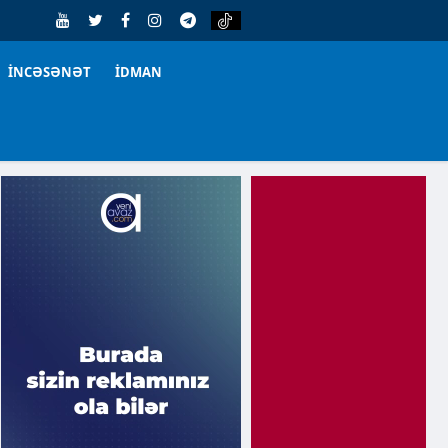
İNCƏSƏNƏT
İDMAN