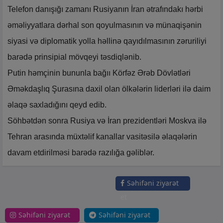
Telefon danışığı zamanı Rusiyanın İran ətrafındakı hərbi
əməliyyatlara dərhal son qoyulmasının və münaqişənin
siyasi və diplomatik yolla həllinə qayıdılmasının zəruriliyi
barədə prinsipial mövqeyi təsdiqlənib.
Putin həmçinin bununla bağıı Körfəz Ərəb Dövlətləri
Əməkdaşlıq Şurasına daxil olan ölkələrin liderləri ilə daim
əlaqə saxladığını qeyd edib.
Söhbətdən sonra Rusiya və İran prezidentləri Moskva ilə
Tehran arasında müxtəlif kanallar vasitəsilə əlaqələrin
davam etdirilməsi barədə razılığa gəliblər.
Səhifəni ziyarət
et
Səhifəni ziyarət
Səhifəni ziyarət