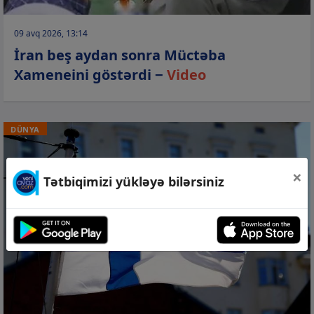
09 avq 2026, 13:14
İran beş aydan sonra Müctəba
Xameneini göstərdi −
Video
DÜNYA
×
Tətbiqimizi yükləyə bilərsiniz