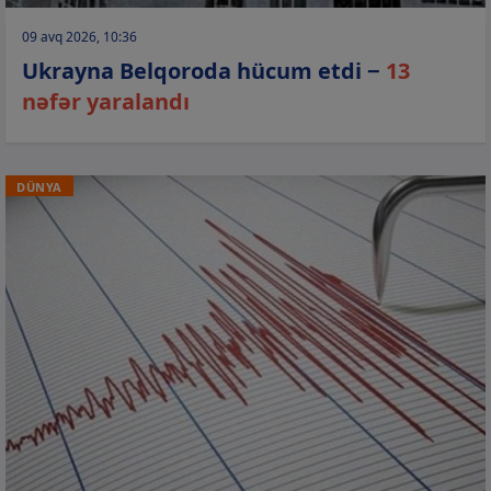
09 avq 2026, 10:36
Ukrayna Belqoroda hücum etdi −
13
nəfər yaralandı
DÜNYA