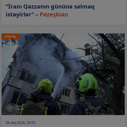
“İranı Qəzzanın gününə salmaq
istəyirlər” –
Pezeşkian
DÜNYA
08 avq 2026, 09:55