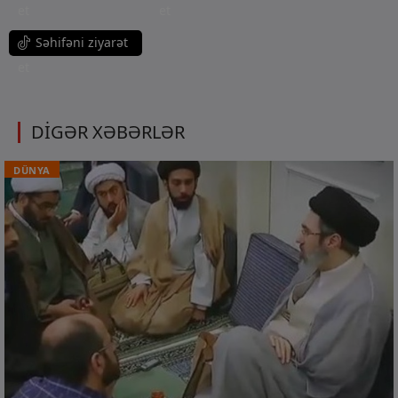
et
et
Səhifəni ziyarət
et
DİGƏR XƏBƏRLƏR
DÜNYA