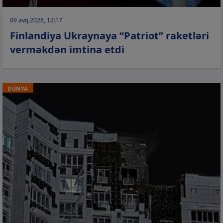
09 avq 2026, 12:17
Finlandiya Ukraynaya “Patriot” raketləri
verməkdən imtina etdi
DÜNYA