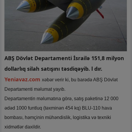
ABŞ Dövlət Departamenti İsrailə 151,8 milyon
dollarlıq silah satışını təsdiqəyib. l dır.
Yeniavaz.com
xəbər verir ki, bu barədə ABŞ Dövlət
Departamenti məlumat yayıb.
Departamentin məlumatına görə, satış paketinə 12 000
ədəd 1000 funtluq (təxminən 454 kq) BLU-110 hava
bombası, həmçinin mühəndislik, logistika və texniki
xidmətlər daxildir.