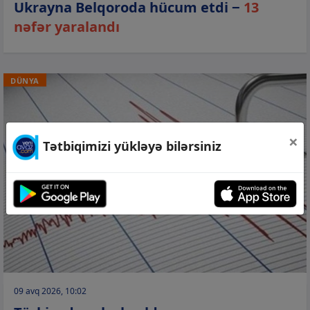
Ukrayna Belqoroda hücum etdi −
13
nəfər yaralandı
DÜNYA
×
Tətbiqimizi yükləyə bilərsiniz
09 avq 2026, 10:02