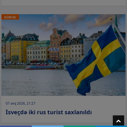
DÜNYA
07 avq 2026, 21:27
İsveçdə iki rus turist saxlanıldı
T