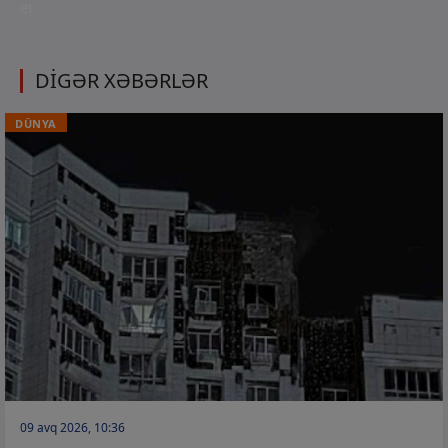
et
DİGƏR XƏBƏRLƏR
DÜNYA
09 avq 2026, 10:36