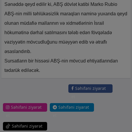
Sənəddə qeyd edilir ki, ABŞ dövlət katibi Marko Rubio
ABŞ-nin milli təhlükəsizlik maraqları naminə yuxarıda qeyd
olunan müdafiə mallarının və xidmətlərinin İsrail
hökumətinə dərhal satılmasını tələb edən fövqəladə
vəziyyətin mövcudluğunu müəyyən edib və ətraflı
əsaslandırıb.
Sursatların bir hissəsi ABŞ-nin mövcud ehtiyatlarından
tədarük ediləcək.
Səhifəni ziyarət
et
Səhifəni ziyarət
Səhifəni ziyarət
et
et
Səhifəni ziyarət