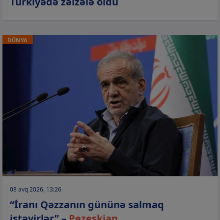
Türkiyədə zəlzələ oldu
DÜNYA
08 avq 2026, 13:26
“İranı Qəzzanın gününə salmaq
istəyirlər” –
Pezeşkian