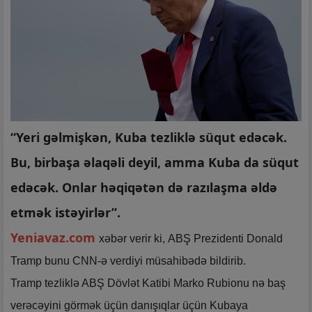
“Yeri gəlmişkən, Kuba tezliklə süqut edəcək.
Bu, birbaşa əlaqəli deyil, amma Kuba da süqut
edəcək. Onlar həqiqətən də razılaşma əldə
etmək istəyirlər”.
Yeniavaz.com
xəbər verir ki, ABŞ Prezidenti Donald
Tramp bunu CNN-ə verdiyi müsahibədə bildirib.
Tramp tezliklə ABŞ Dövlət Katibi Marko Rubionu nə baş
verəcəyini görmək üçün danışıqlar üçün Kubaya