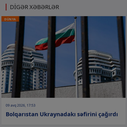
DİGƏR XƏBƏRLƏR
DÜNYA
09 avq 2026, 17:53
Bolqarıstan Ukraynadakı səfirini çağırdı