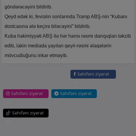
göndərəcəyini bildirib.
Qeyd edək ki, fevralın sonlarında Tramp ABŞ-nin “Kubanı
dostcasına ələ keçirə biləcəyini” bildirib.
Kuba hakimiyyəti ABŞ ilə hər hansı rəsmi danışıqları təkzib
edib, lakin mediada yayılan qeyri-rəsmi əlaqələrin
mövcudluğunu inkar etməyib.
Səhifəni ziyarət
et
Səhifəni ziyarət
Səhifəni ziyarət
et
et
Səhifəni ziyarət
et