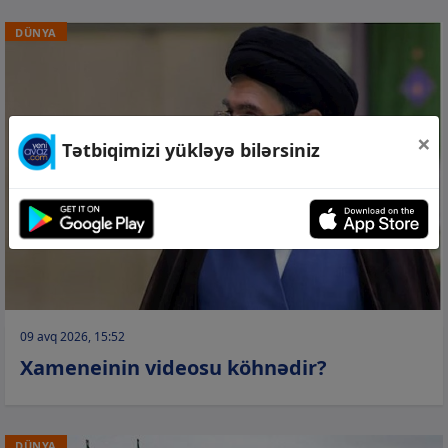
DÜNYA
×
Tətbiqimizi yükləyə bilərsiniz
09 avq 2026, 15:52
Xameneinin videosu köhnədir?
DÜNYA