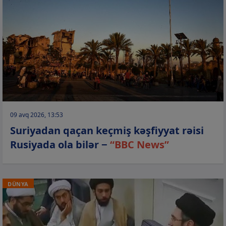
09 avq 2026, 13:53
Suriyadan qaçan keçmiş kəşfiyyat rəisi
Rusiyada ola bilər −
“BBC News”
DÜNYA