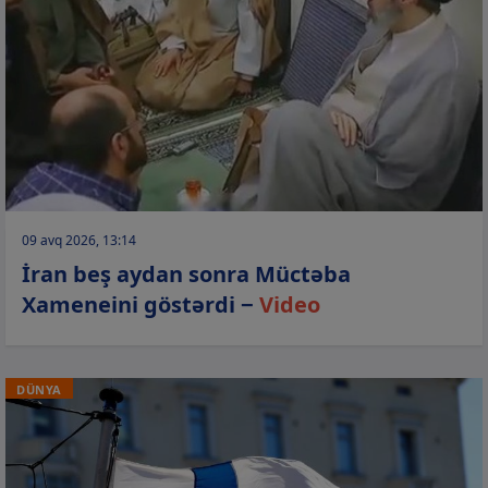
09 avq 2026, 13:14
İran beş aydan sonra Müctəba
Xameneini göstərdi −
Video
DÜNYA