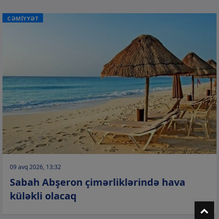
CƏMİYYƏT
09 avq 2026, 13:32
Sabah Abşeron çimərliklərində hava
küləkli olacaq
T