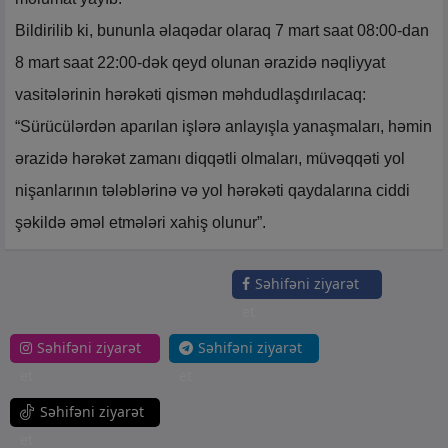
Bildirilib ki, bununla əlaqədar olaraq 7 mart saat 08:00-dan
8 mart saat 22:00-dək qeyd olunan ərazidə nəqliyyat
vasitələrinin hərəkəti qismən məhdudlaşdırılacaq:
“Sürücülərdən aparılan işlərə anlayışla yanaşmaları, həmin
ərazidə hərəkət zamanı diqqətli olmaları, müvəqqəti yol
nişanlarının tələblərinə və yol hərəkəti qaydalarına ciddi
şəkildə əməl etmələri xahiş olunur”.
Səhifəni ziyarət
et
Səhifəni ziyarət
Səhifəni ziyarət
et
et
Səhifəni ziyarət
et