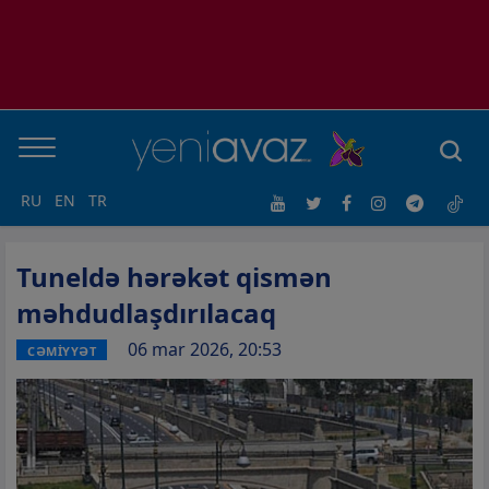
RU
EN
TR
Tuneldə hərəkət qismən
məhdudlaşdırılacaq
06 mar 2026, 20:53
CƏMİYYƏT