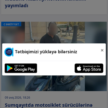
yayımladı
CƏMİYYƏT
×
Tətbiqimizi yükləyə bilərsiniz
09 avq 2026, 18:26
Sumqayıtda motosiklet sürücülərinə