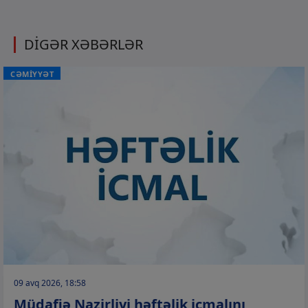
DİGƏR XƏBƏRLƏR
CƏMİYYƏT
09 avq 2026, 18:58
Müdafiə Nazirliyi həftəlik icmalını