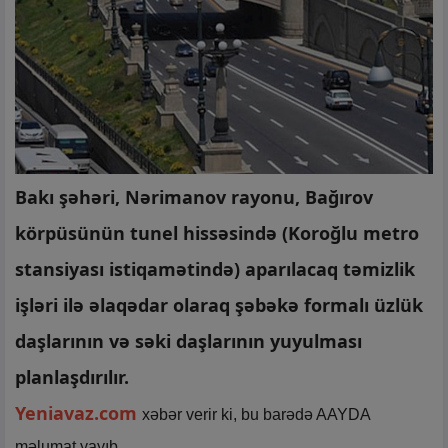
Bakı şəhəri, Nərimanov rayonu, Bağırov
körpüsünün tunel hissəsində (Koroğlu metro
stansiyası istiqamətində) aparılacaq təmizlik
işləri ilə əlaqədar olaraq şəbəkə formalı üzlük
daşlarının və səki daşlarının yuyulması
planlaşdırılır.
Yeniavaz.com
xəbər verir ki, bu barədə AAYDA
məlumat yayıb.