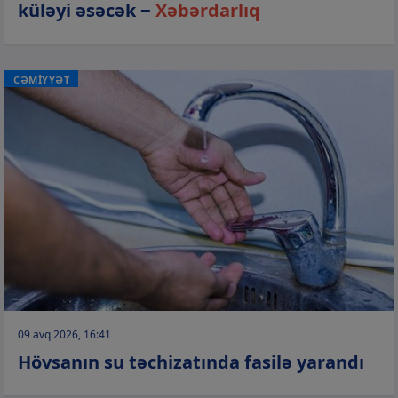
küləyi əsəcək −
Xəbərdarlıq
CƏMİYYƏT
09 avq 2026, 16:41
Hövsanın su təchizatında fasilə yarandı