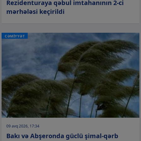
Rezidenturaya qəbul imtahanının 2-ci
mərhələsi keçirildi
CƏMİYYƏT
09 avq 2026, 17:34
Bakı və Abşeronda güclü şimal-qərb