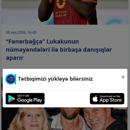
08 avq 2026, 16:48
“Fənərbağça” Lukakunun
nümayəndələri ilə birbaşa danışıqlar
aparır
×
Tətbiqimizi yükləyə bilərsiniz
İDMAN