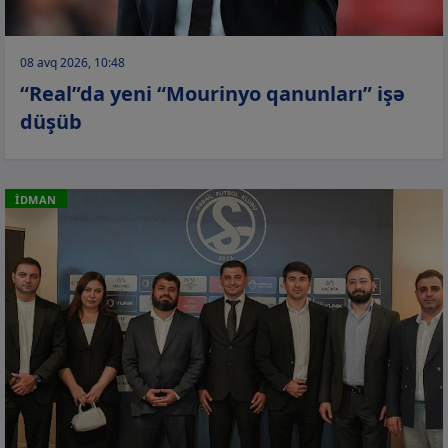
08 avq 2026, 10:48
“Real”da yeni “Mourinyo qanunları” işə
düşüb
İDMAN