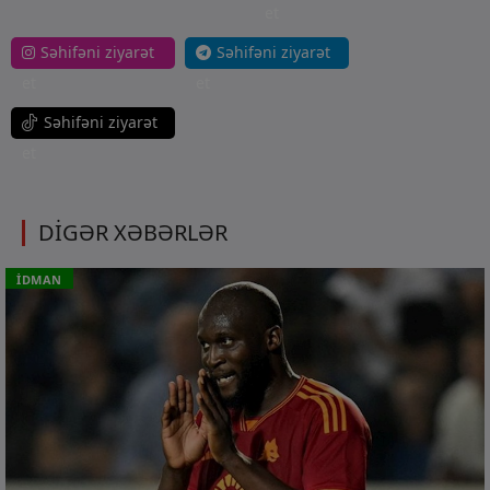
et
Səhifəni ziyarət
Səhifəni ziyarət
et
et
Səhifəni ziyarət
et
DİGƏR XƏBƏRLƏR
İDMAN