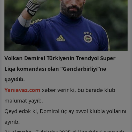
Volkan
Dəmirəl
Türkiyənin Trendyol Super
Liqa komandası olan “Gənclərbirliyi”nə
qayıdıb.
Yeniavaz.com
xəbər verir ki, bu barədə klub
məlumat yayıb.
Qeyd edək ki,
Dəmirəl
üç ay əvvəl klubla yollarını
ayırıb.