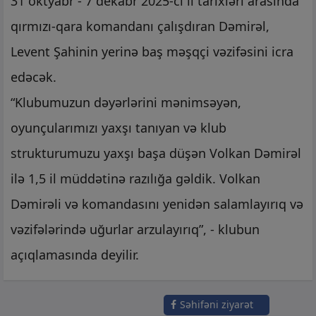
3
1 oktyabr - 7 dekabr 2025-ci il tarixləri arasında
qırmızı-qara komandanı çalışdıran
Dəmirəl
,
Levent Şahinin yerinə baş məşqçi vəzifəsini icra
edəcək.
“Klubumuzun dəyərlərini mənimsəyən,
oyunçularımızı yaxşı tanıyan və klub
strukturumuzu yaxşı başa düşən Volkan
Dəmirəl
ilə 1,5 il müddətinə razılığa gəldik. Volkan
Dəmirəli və komandasını yenidən salamlayırıq və
vəzifələrində uğurlar arzulayırıq”, - klubun
açıqlamasında deyilir.
Səhifəni ziyarət