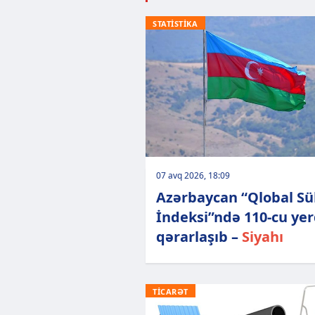
STATİSTİKA
07 avq 2026, 18:09
Azərbaycan “Qlobal Sü
İndeksi”ndə 110-cu ye
qərarlaşıb –
Siyahı
TİCARƏT