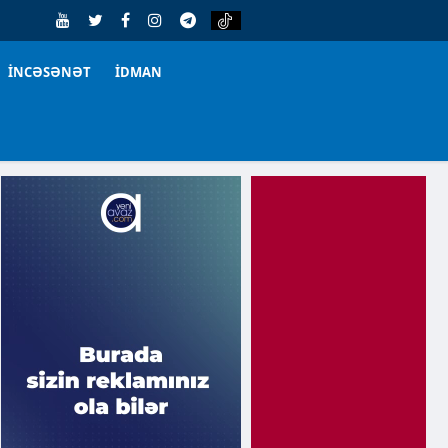
İNCƏSƏNƏT
İDMAN