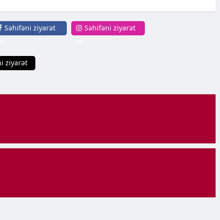
Səhifəni ziyarət
Səhifəni ziyarət
et
et
i ziyarət