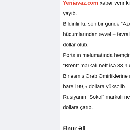
Yeniavaz.com
xəbər verir k
yayıb.
Bildirilir ki, son bir gündə “
hücumlarından əvvəl – fevral 
dollar olub.
Portalın məlumatında həmçini
“Brent” markalı neft isə 88,9 
Birləşmiş Ərəb Əmirliklərinə 
bareli 99,5 dollara yüksəlib.
Rusiyanın “Sokol” markalı ne
dollara çatıb.
Elnur Əli