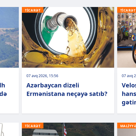
TİCARƏT
TİCARƏT
07 avq 2026, 15:56
07 avq 2
lh
Azərbaycan dizeli
Velo
rdə
Ermənistana neçəyə satıb?
hans
gətir
TİCARƏT
MALİYY