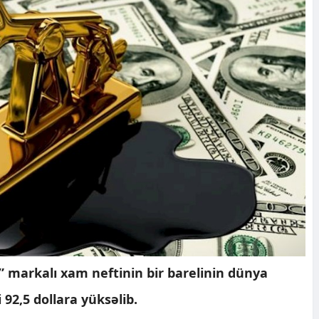
” markalı xam neftinin bir barelinin dünya
 92,5 dollara yüksəlib.