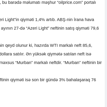
i, bu barədə məlumatı məşhur “oilprice.com” portalı
Azeri Light”in qiyməti 1,4% artıb. ABŞ-nin İrana hava
ayının 27-də “Azeri Light” neftinin satış qiyməti 79,6
n qeyd olunur ki, hazırda WTI markalı neft 85,6,
dollara satılır. Ən yüksək qiymətə satılan neft isə
məxsus “Murban” markalı neftdir. “Murban” neftinin bir
ftinin qiyməti isə son bir gündə 3% bahalaşaraq 76