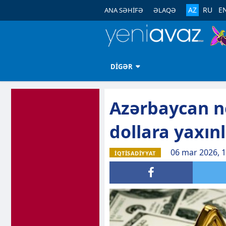
AZ
RU
E
ANA SƏHİFƏ
ƏLAQƏ
DİGƏR
Azərbaycan ne
dollara yaxınl
06 mar 2026, 1
İQTİSADİYYAT