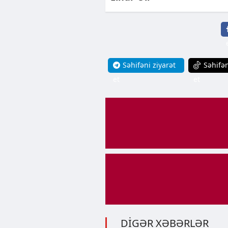
Səhifəni ziyarət
Səhifən
et
et
DİGƏR XƏBƏRLƏR