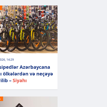
026, 14:29
sipedlər Azərbaycana
ı ölkələrdən və neçəyə
ilib –
Siyahı
Ə