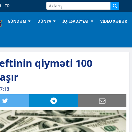
N
TR
GÜNDƏM
DÜNYA
İQTİSADİYYAT
VİDEO XƏBƏR
ftinin qiyməti 100
aşır
7:18