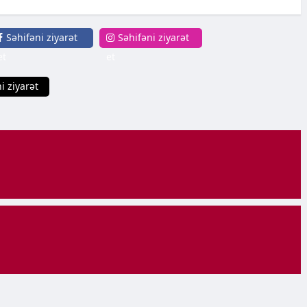
Səhifəni ziyarət
Səhifəni ziyarət
et
et
i ziyarət