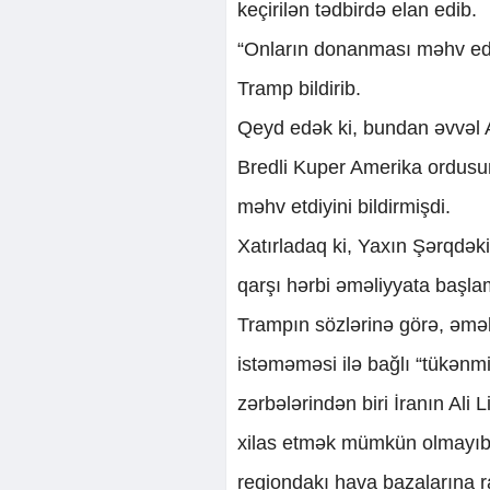
keçirilən tədbirdə elan edib.
“Onların donanması məhv edi
Tramp bildirib.
Qeyd edək ki, bundan əvvə
Bredli Kuper Amerika ordusun
məhv etdiyini bildirmişdi.
Xatırladaq ki, Yaxın Şərqdəki 
qarşı hərbi əməliyyata başl
Trampın sözlərinə görə, əmə
istəməməsi ilə bağlı “tükənmiş
zərbələrindən biri İranın Ali
xilas etmək mümkün olmayıb.
regiondakı hava bazalarına ra