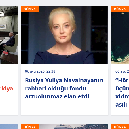
DÜNYA
DÜNYA
06 avq 2026, 22:38
06 avq 2
Rusiya Yuliya Navalnayanın
“Hör
rkiyə
rəhbəri olduğu fondu
üçün
arzuolunmaz elan etdi
xidm
asılı
DÜNYA
DÜNYA