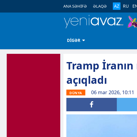
AZ
RU
E
ANA SƏHİFƏ
ƏLAQƏ
DİGƏR
Tramp İranın 
açıqladı
06 mar 2026, 10:11
DÜNYA