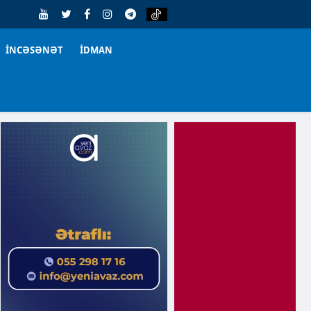
İNCƏSƏNƏT
İDMAN