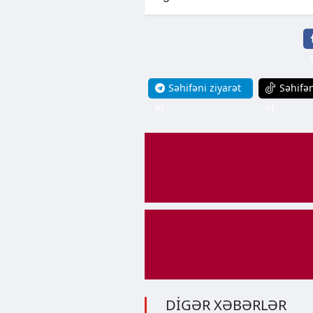
Səhifəni ziyarət
Səhifən
et
et
DİGƏR XƏBƏRLƏR