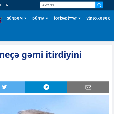
N
TR
GÜNDƏM
DÜNYA
İQTİSADİYYAT
VİDEO XƏBƏR
neçə gəmi itirdiyini