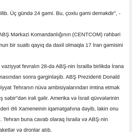
lib. Üç gündə 24 gəmi. Bu, çoxlu gəmi deməkdir”, -
l ABŞ Mərkəzi Komandanlığının (CENTCOM) rəhbəri
un bir sualtı qayıq da daxil olmaqla 17 İran gəmisini
vəziyyət fevralın 28-də ABŞ-nin İsraillə birlikdə İrana
amasından sonra gərginləşib. ABŞ Prezidenti Donald
liyyat Tehranın nüvə ambisiyalarından imtina etmək
 səbir”dən irəli gəlir. Amerika və İsrail qüvvələrinin
 Lideri Əli Xameneinin iqamətgahına dəyib, lakin onu
 Tehran buna cavab olaraq İsrailə və ABŞ-nin
ketlər və dronlar atıb.