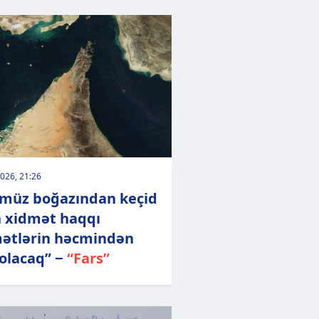
026, 21:26
müz boğazından keçid
 xidmət haqqı
ətlərin həcmindən
 olacaq” −
“Fars”