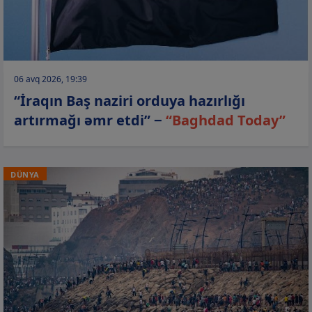
06 avq 2026, 19:39
“İraqın Baş naziri orduya hazırlığı
artırmağı əmr etdi” −
“Baghdad Today”
DÜNYA