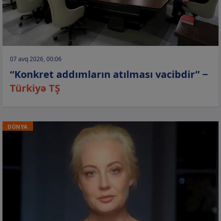
07 avq 2026, 00:06
“Konkret addımların atılması vacibdir” −
Türkiyə TŞ
DÜNYA