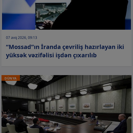
07 avq 2026, 09:13
“Mossad”ın İranda çevriliş hazırlayan iki
yüksək vəzifəlisi işdən çıxarılıb
DÜNYA