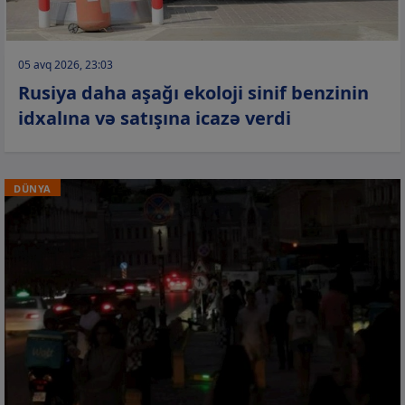
05 avq 2026, 23:03
Rusiya daha aşağı ekoloji sinif benzinin
idxalına və satışına icazə verdi
DÜNYA