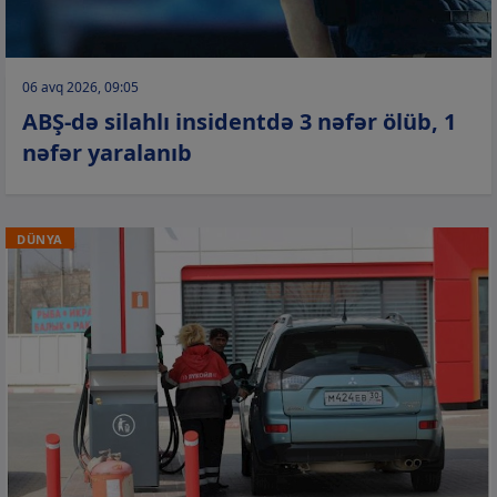
06 avq 2026, 09:05
ABŞ-də silahlı insidentdə 3 nəfər ölüb, 1
nəfər yaralanıb
DÜNYA