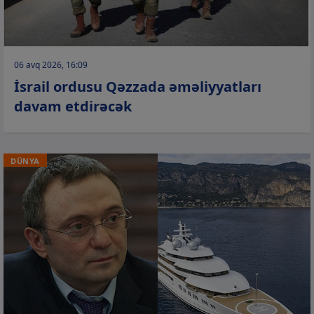
06 avq 2026, 16:09
İsrail ordusu Qəzzada əməliyyatları
davam etdirəcək
DÜNYA