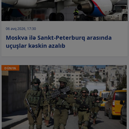
06 avq 2026, 17:30
Moskva ilə Sankt-Peterburq arasında
uçuşlar kəskin azalıb
DÜNYA