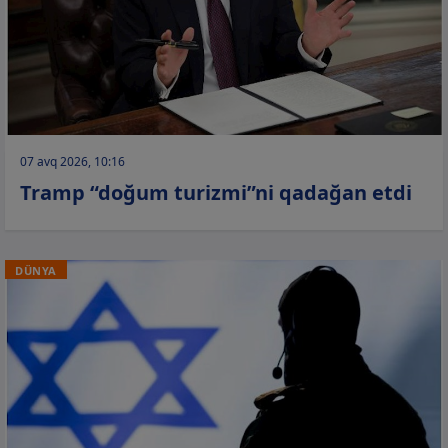
07 avq 2026, 10:16
Tramp “doğum turizmi”ni qadağan etdi
DÜNYA