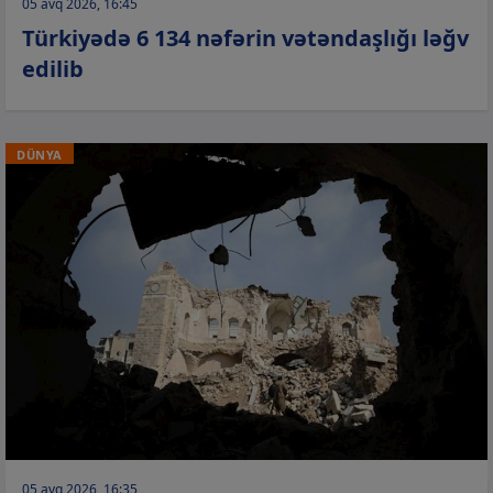
05 avq 2026, 16:45
Türkiyədə 6 134 nəfərin vətəndaşlığı ləğv
edilib
DÜNYA
05 avq 2026, 16:35