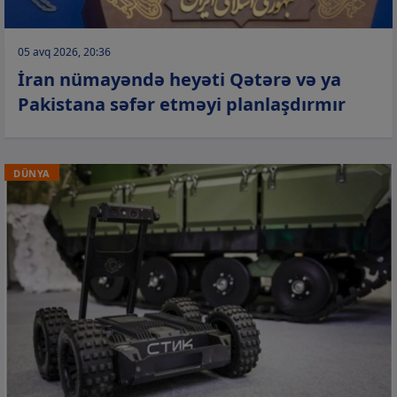
05 avq 2026, 20:36
İran nümayəndə heyəti Qətərə və ya
Pakistana səfər etməyi planlaşdırmır
DÜNYA