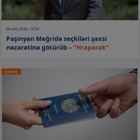
06 avq 2026, 10:54
Paşinyan Meğridə seçkiləri şəxsi
nəzarətinə götürüb –
“Hraparak”
DÜNYA