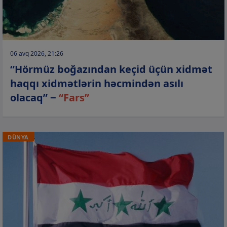
06 avq 2026, 21:26
“Hörmüz boğazından keçid üçün xidmət
haqqı xidmətlərin həcmindən asılı
olacaq” −
“Fars”
DÜNYA