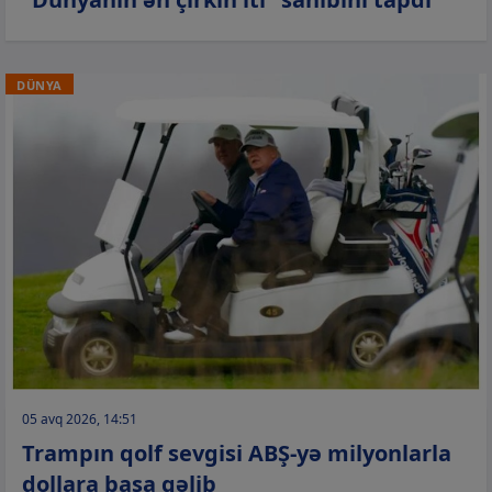
DÜNYA
05 avq 2026, 14:51
Trampın qolf sevgisi ABŞ-yə milyonlarla
dollara başa gəlib