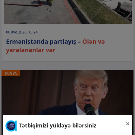
06 avq 2026, 13:24
Ermənistanda partlayış –
Ölən və
yaralananlar var
DÜNYA
×
Tətbiqimizi yükləyə bilərsiniz