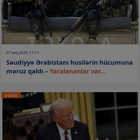
07 avq 2026, 11:11
Səudiyyə Ərəbistanı husilərin hücumuna
məruz qaldı –
Yaralananlar var...
DÜNYA