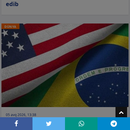
edib
DÜNYA
T
05 avq 2026, 13:38
ABŞ Braziliya səfirinin vizasını ləğv etdi