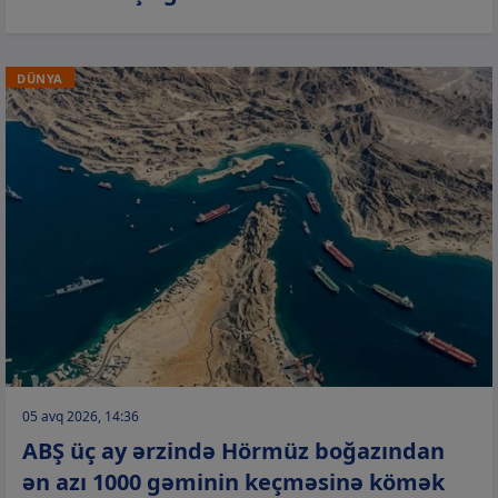
DÜNYA
05 avq 2026, 14:36
ABŞ üç ay ərzində Hörmüz boğazından
ən azı 1000 gəminin keçməsinə kömək