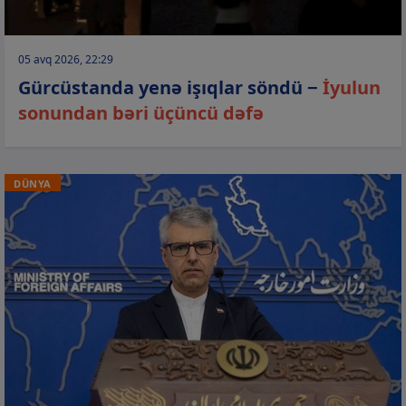
05 avq 2026, 22:29
Gürcüstanda yenə işıqlar söndü −
İyulun
sonundan bəri üçüncü dəfə
DÜNYA