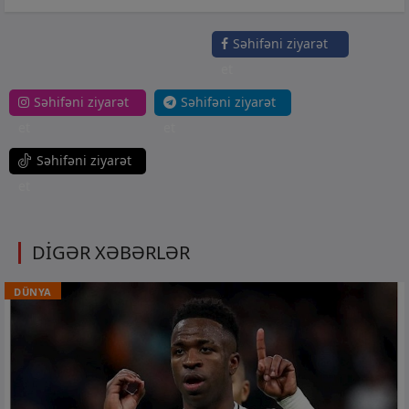
Səhifəni ziyarət
et
Səhifəni ziyarət
Səhifəni ziyarət
et
et
Səhifəni ziyarət
et
DİGƏR XƏBƏRLƏR
DÜNYA