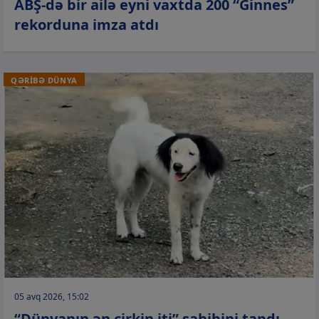
ABŞ-də bir ailə eyni vaxtda 200 “Ginnes”
rekorduna imza atdı
QƏRİBƏ DÜNYA
05 avq 2026, 15:02
“Dünyanın ən çirkin iti” sahibini tapdı