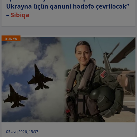
Ukrayna üçün qanuni hədəfə çevriləcək”
–
Sibiqa
DÜNYA
05 avq 2026, 15:37