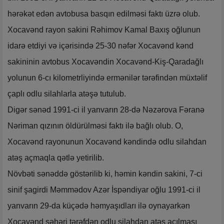
hərəkət edən avtobusa basqın edilməsi faktı üzrə olub.
Xocavənd rayon sakini Rəhimov Kamal Baxış oğlunun
idarə etdiyi və içərisində 25-30 nəfər Xocavənd kənd
sakininin avtobus Xocavəndin Xocavənd-Kiş-Qaradağlı
yolunun 6-cı kilometrliyində ermənilər tərəfindən müxtəlif
çaplı odlu silahlarla atəşə tutulub.
Digər sənəd 1991-ci il yanvarın 28-də Nəzərova Fəranə
Nəriman qızının öldürülməsi faktı ilə bağlı olub. O,
Xocavənd rayonunun Xocavənd kəndində odlu silahdan
atəş açmaqla qətlə yetirilib.
Növbəti sənəddə göstərilib ki, həmin kəndin sakini, 7-ci
sinif şagirdi Məmmədov Azər İspəndiyar oğlu 1991-ci il
yanvarın 29-da küçədə həmyaşıdları ilə oynayarkən
Xocavənd şəhəri tərəfdən odlu silahdan atəş açılması