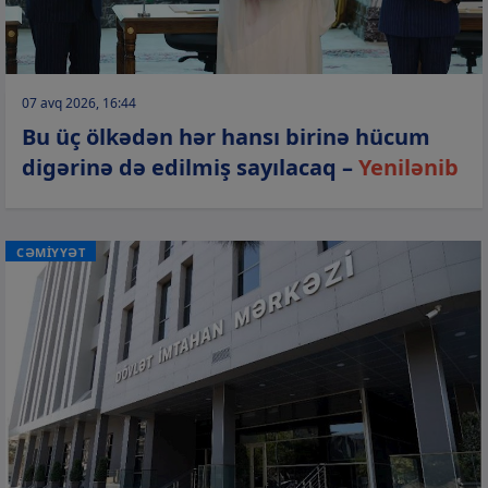
07 avq 2026, 16:44
Bu üç ölkədən hər hansı birinə hücum
digərinə də edilmiş sayılacaq –
Yenilənib
CƏMİYYƏT