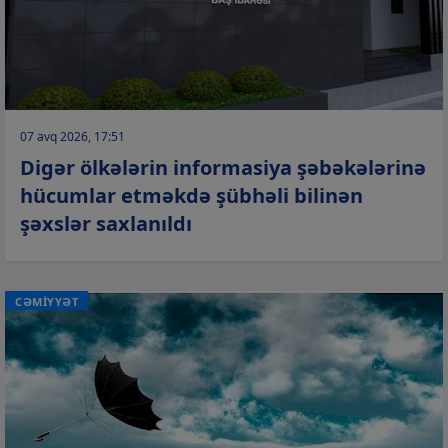
07 avq 2026, 17:51
Digər ölkələrin informasiya şəbəkələrinə
hücumlar etməkdə şübhəli bilinən
şəxslər saxlanıldı
CƏMİYYƏT