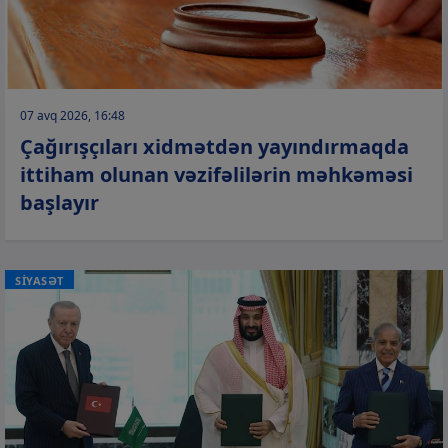
07 avq 2026, 16:48
Çağırışçıları xidmətdən yayındırmaqda
ittiham olunan vəzifəlilərin məhkəməsi
başlayır
SİYASƏT