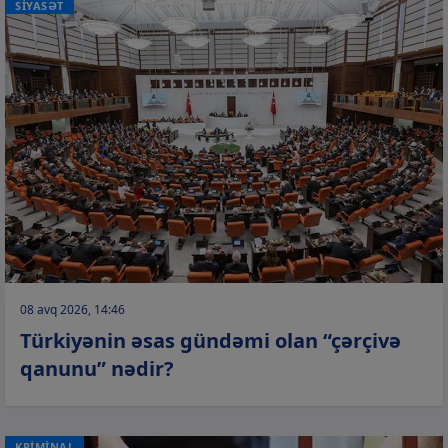
SİYASƏT
08 avq 2026, 14:46
Türkiyənin əsas gündəmi olan “çərçivə
qanunu” nədir?
KRİMİNAL