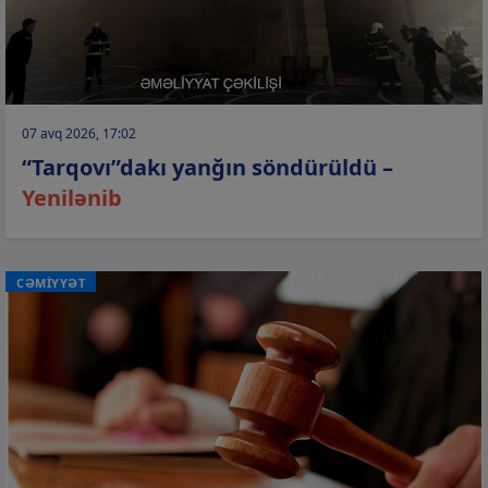
07 avq 2026, 17:02
“Tarqovı”dakı yanğın söndürüldü –
Yenilənib
CƏMİYYƏT