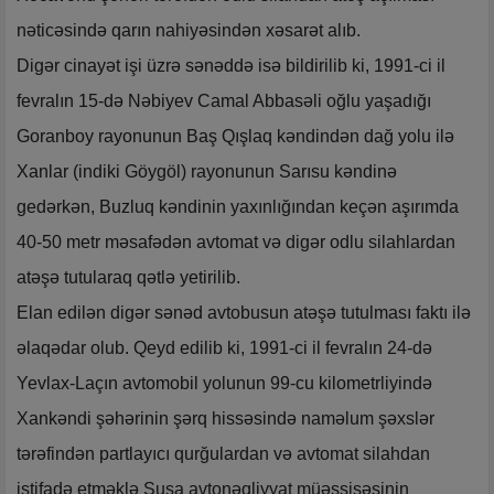
nəticəsində qarın nahiyəsindən xəsarət alıb.
Digər cinayət işi üzrə sənəddə isə bildirilib ki, 1991-ci il
fevralın 15-də Nəbiyev Camal Abbasəli oğlu yaşadığı
Goranboy rayonunun Baş Qışlaq kəndindən dağ yolu ilə
Xanlar (indiki Göygöl) rayonunun Sarısu kəndinə
gedərkən, Buzluq kəndinin yaxınlığından keçən aşırımda
40-50 metr məsafədən avtomat və digər odlu silahlardan
atəşə tutularaq qətlə yetirilib.
Elan edilən digər sənəd avtobusun atəşə tutulması faktı ilə
əlaqədar olub. Qeyd edilib ki, 1991-ci il fevralın 24-də
Yevlax-Laçın avtomobil yolunun 99-cu kilometrliyində
Xankəndi şəhərinin şərq hissəsində naməlum şəxslər
tərəfindən partlayıcı qurğulardan və avtomat silahdan
istifadə etməklə Şuşa avtonəqliyyat müəssisəsinin