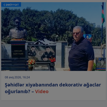
CƏMİYYƏT
08 avq 2026, 16:24
Şəhidlər xiyabanından dekorativ ağaclar
oğurlanıb? –
Video