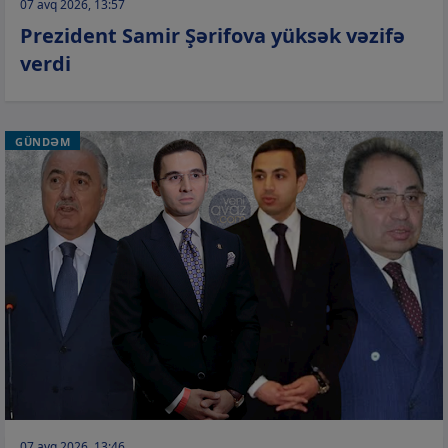
07 avq 2026, 13:57
Prezident Samir Şərifova yüksək vəzifə
verdi
GÜNDƏM
07 avq 2026, 13:46