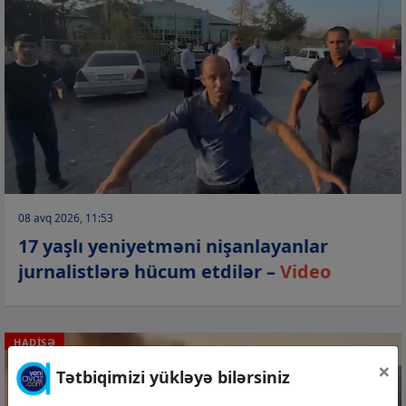
08 avq 2026, 11:53
17 yaşlı yeniyetməni nişanlayanlar
jurnalistlərə hücum etdilər –
Video
HADİSƏ
×
Tətbiqimizi yükləyə bilərsiniz