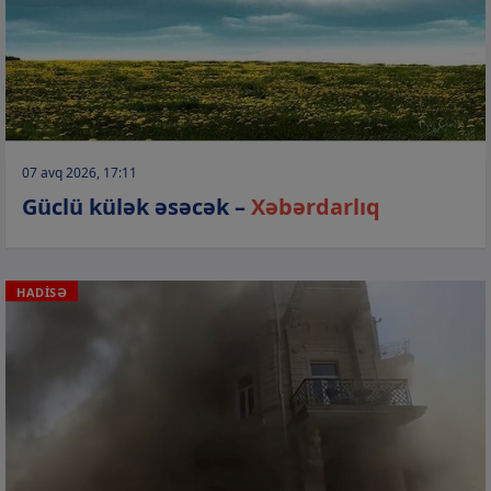
07 avq 2026, 17:11
Güclü külək əsəcək –
Xəbərdarlıq
HADİSƏ