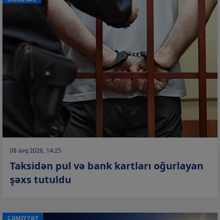
08 avq 2026, 14:25
Taksidən pul və bank kartları oğurlayan
şəxs tutuldu
CƏMİYYƏT