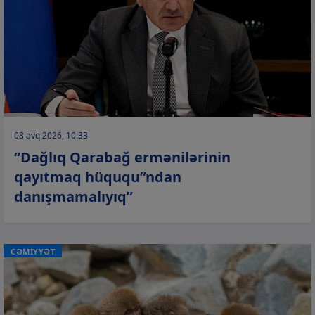
08 avq 2026, 10:33
“Dağlıq Qarabağ ermənilərinin
qayıtmaq hüququ”ndan
danışmamalıyıq”
CƏMİYYƏT