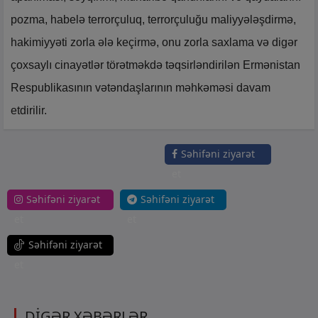
pozma, habelə terrorçuluq, terrorçuluğu maliyyələşdirmə,
hakimiyyəti zorla ələ keçirmə, onu zorla saxlama və digər
çoxsaylı cinayətlər törətməkdə təqsirləndirilən Ermənistan
Respublikasının vətəndaşlarının məhkəməsi davam
etdirilir.
Səhifəni ziyarət
et
Səhifəni ziyarət
Səhifəni ziyarət
et
et
Səhifəni ziyarət
et
DİGƏR XƏBƏRLƏR