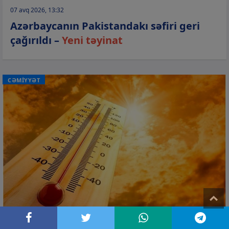
07 avq 2026, 13:32
Azərbaycanın Pakistandakı səfiri geri
çağırıldı –
Yeni təyinat
CƏMİYYƏT
T