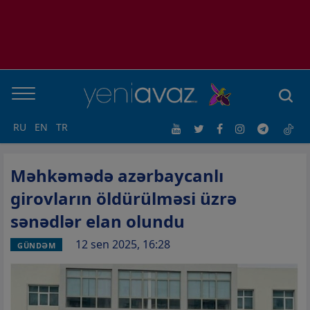
RU
EN
TR
Məhkəmədə azərbaycanlı
girovların öldürülməsi üzrə
sənədlər elan olundu
12 sen 2025, 16:28
GÜNDƏM