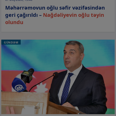
Məhərrəmovun oğlu səfir vəzifəsindən
geri çağırıldı –
Nağdəliyevin oğlu təyin
olundu
GÜNDƏM