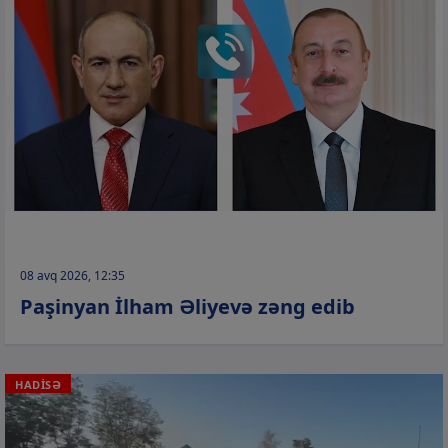
08 avq 2026, 12:35
Paşinyan İlham Əliyevə zəng edib
HADİSƏ