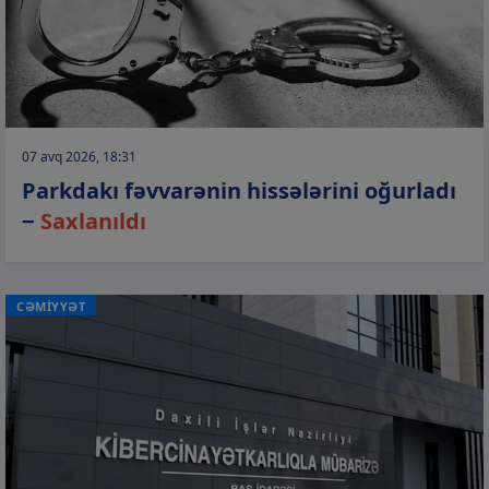
07 avq 2026, 18:31
Parkdakı fəvvarənin hissələrini oğurladı
−
Saxlanıldı
CƏMİYYƏT