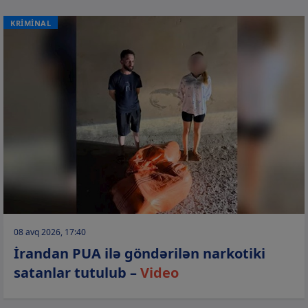
KRİMİNAL
08 avq 2026, 17:40
İrandan PUA ilə göndərilən narkotiki
satanlar tutulub –
Video