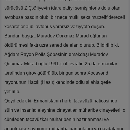
sürücüsü Z.Ç.Əliyevin idarə etdiyi sərnişinlərlə dolu olan
avtobusa basqın olub, bir neçə mülki şəxs müxtəlif dərəcəli
xəsarətlər alıb, avtobus yararsız vəziyyətə düşüb.
Bundan başqa, Muradov Qorxmaz Murad oğlunun
öldürülməsi faktı üzrə sənəd də elan olunub. Bildirilib ki,
Ağdam Rayon Polis Şöbəsinin əməkdaşı Muradov
Qorxmaz Murad oğlu 1991-ci il fevralın 25-də ermənilər
tərəfindən girov götürülüb, bir gün sonra Xocavənd
rayonunun Hacılı (Haslı) kəndində odlu silahla qətlə
yetirilib.
Qeyd edək ki, Ermənistanın hərbi təcavüzü nəticəsində
sülh və insanlıq əleyhinə cinayətlər, müharibə cinayətləri, o
cümlədən təcavüzkar müharibənin hazırlanması və
aparılması, soyqırımı, müharibə qanunlarını və qaydalarını