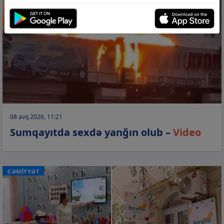
08 avq 2026, 11:21
Sumqayıtda sexdə yanğın olub –
Video
CƏMİYYƏT