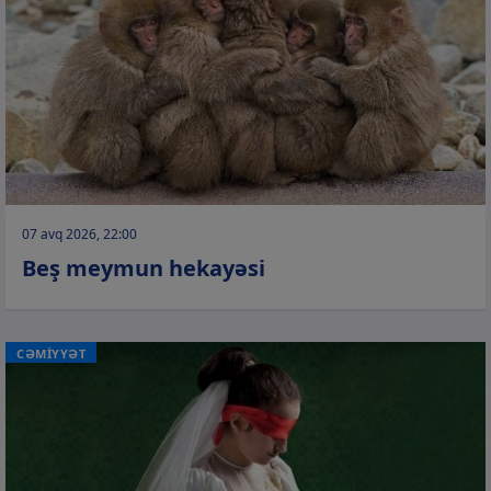
07 avq 2026, 22:00
Beş meymun hekayəsi
CƏMİYYƏT