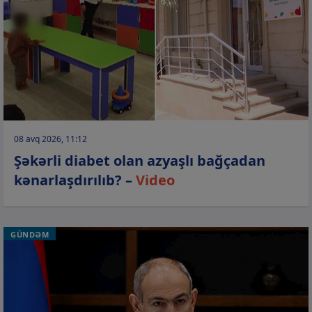
08 avq 2026, 11:12
Şəkərli diabet olan azyaşlı bağçadan
kənarlaşdırılıb? –
Video
GÜNDƏM