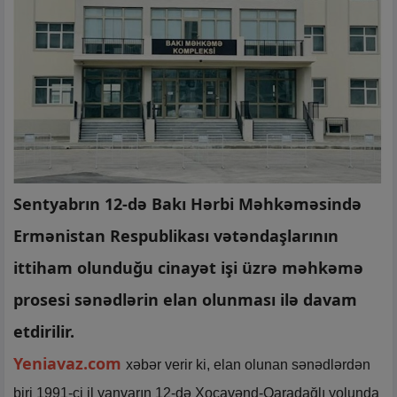
Sentyabrın 12-də Bakı Hərbi Məhkəməsində
Ermənistan Respublikası vətəndaşlarının
ittiham olunduğu cinayət işi üzrə məhkəmə
prosesi sənədlərin elan olunması ilə davam
etdirilir.
Yeniavaz.com
xəbər verir ki, elan olunan sənədlərdən
biri 1991-ci il yanvarın 12-də Xocavənd-Qaradağlı yolunda