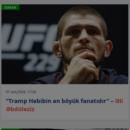
İDMAN
07 avq 2026, 17:26
“Tramp Həbibin ən böyük fanatıdır” –
Əli
Əbdüləziz