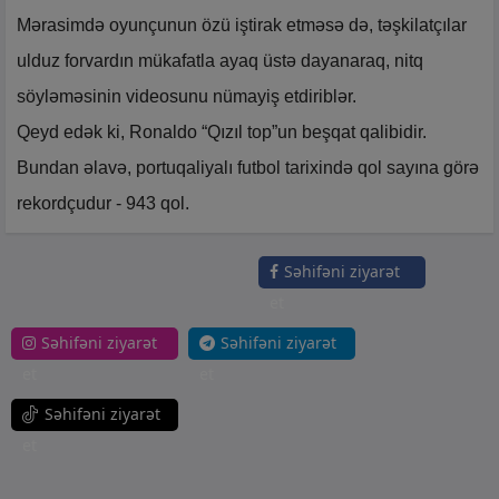
Mərasimdə oyunçunun özü iştirak etməsə də, təşkilatçılar
ulduz forvardın mükafatla ayaq üstə dayanaraq, nitq
söyləməsinin videosunu nümayiş etdiriblər.
Qeyd edək ki, Ronaldo “Qızıl top”un beşqat qalibidir.
Bundan əlavə, portuqaliyalı futbol tarixində qol sayına görə
rekordçudur - 943 qol.
Səhifəni ziyarət
et
Səhifəni ziyarət
Səhifəni ziyarət
et
et
Səhifəni ziyarət
et