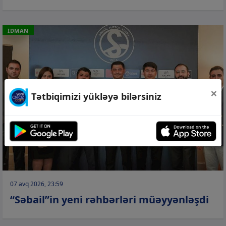
İDMAN
×
Tətbiqimizi yükləyə bilərsiniz
07 avq 2026, 23:59
“Səbail”in yeni rəhbərləri müəyyənləşdi