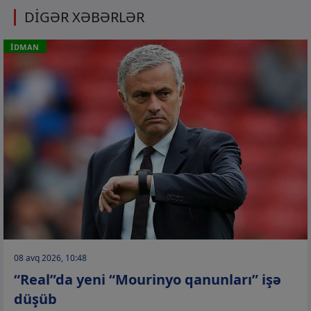
DİGƏR XƏBƏRLƏR
İDMAN
08 avq 2026, 10:48
“Real”da yeni “Mourinyo qanunları” işə
düşüb