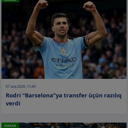
07 avq 2026, 11:45
Rodri “Barselona”ya transfer üçün razılıq
verdi
İDMAN