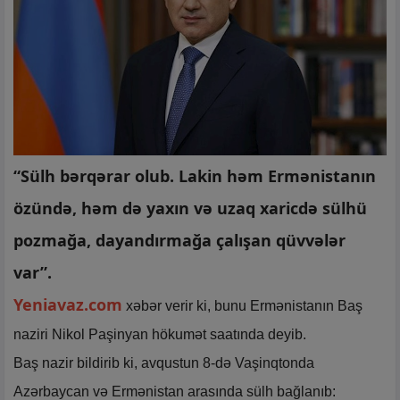
“Sülh bərqərar olub. Lakin həm Ermənistanın
özündə, həm də yaxın və uzaq xaricdə sülhü
pozmağa, dayandırmağa çalışan qüvvələr
var”.
Yeniavaz.com
xəbər verir ki, bunu Ermənistanın Baş
naziri Nikol Paşinyan hökumət saatında deyib.
Baş nazir bildirib ki, avqustun 8-də Vaşinqtonda
Azərbaycan və Ermənistan arasında sülh bağlanıb: