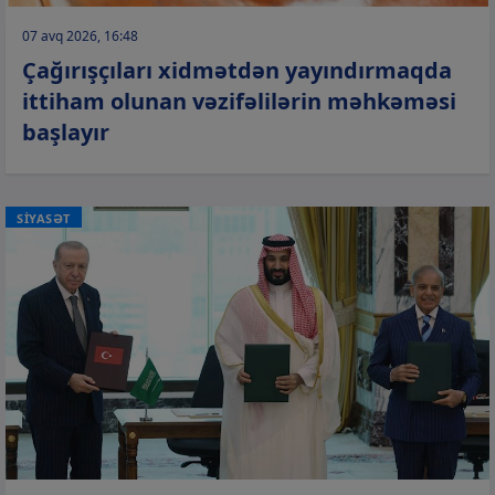
07 avq 2026, 16:48
Çağırışçıları xidmətdən yayındırmaqda
ittiham olunan vəzifəlilərin məhkəməsi
başlayır
SİYASƏT