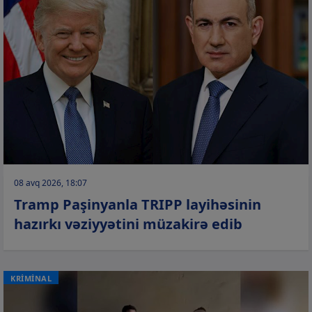
08 avq 2026, 18:07
Tramp Paşinyanla TRIPP layihəsinin
hazırkı vəziyyətini müzakirə edib
KRİMİNAL