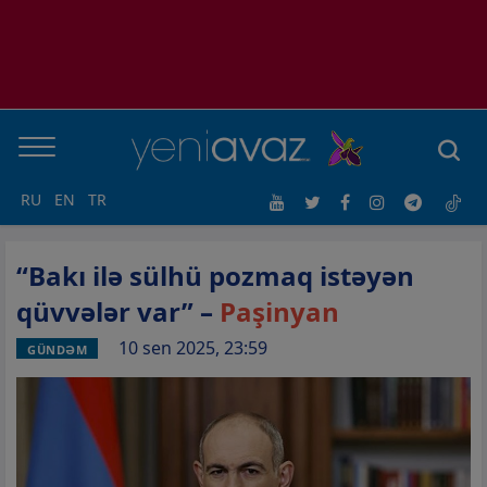
RU
EN
TR
“Bakı ilə sülhü pozmaq istəyən
qüvvələr var” –
Paşinyan
10 sen 2025, 23:59
GÜNDƏM