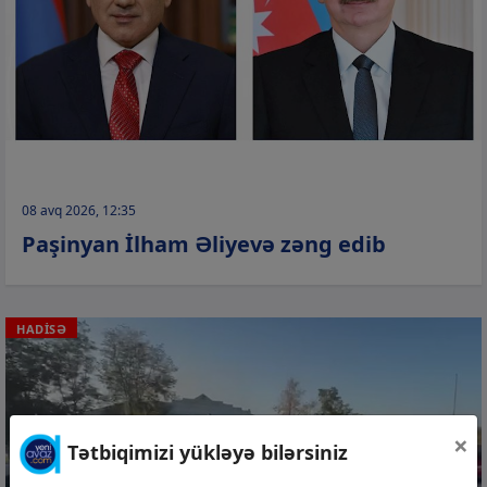
08 avq 2026, 12:35
Paşinyan İlham Əliyevə zəng edib
HADİSƏ
×
Tətbiqimizi yükləyə bilərsiniz