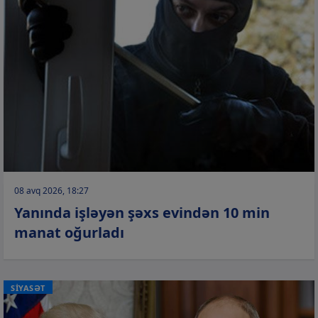
08 avq 2026, 18:27
Yanında işləyən şəxs evindən 10 min
manat oğurladı
SİYASƏT