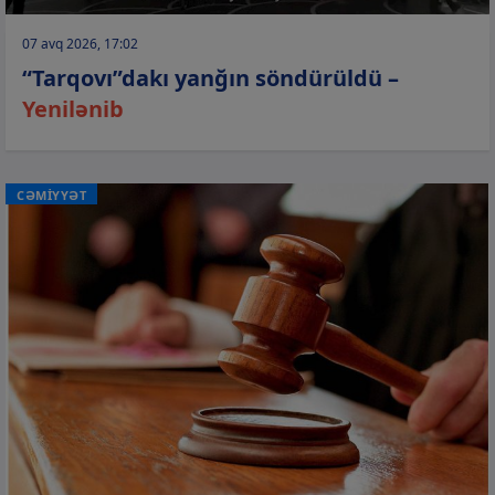
07 avq 2026, 17:02
“Tarqovı”dakı yanğın söndürüldü –
Yenilənib
CƏMİYYƏT