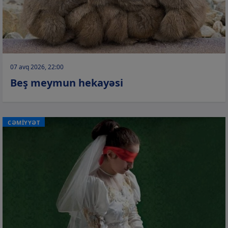
07 avq 2026, 22:00
Beş meymun hekayəsi
CƏMİYYƏT