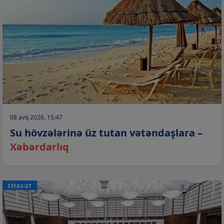
08 avq 2026, 15:47
Su hövzələrinə üz tutan vətəndaşlara –
Xəbərdarlıq
SİYASƏT