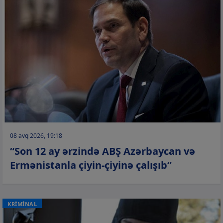
08 avq 2026, 19:18
“Son 12 ay ərzində ABŞ Azərbaycan və
Ermənistanla çiyin-çiyinə çalışıb”
KRİMİNAL