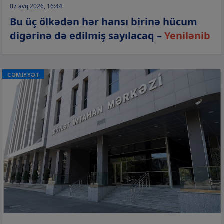
07 avq 2026, 16:44
Bu üç ölkədən hər hansı birinə hücum
digərinə də edilmiş sayılacaq –
Yenilənib
CƏMİYYƏT