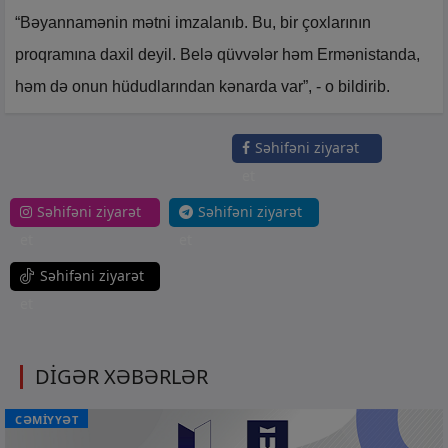
“Bəyannamənin mətni imzalanıb. Bu, bir çoxlarının
proqramına daxil deyil. Belə qüvvələr həm Ermənistanda,
həm də onun hüdudlarından kənarda var”, - o bildirib.
Səhifəni ziyarət
et
Səhifəni ziyarət
Səhifəni ziyarət
et
et
Səhifəni ziyarət
et
DİGƏR XƏBƏRLƏR
CƏMİYYƏT