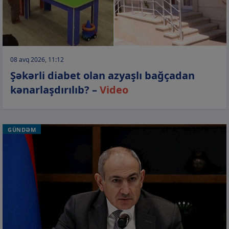
08 avq 2026, 11:12
Şəkərli diabet olan azyaşlı bağçadan
kənarlaşdırılıb? –
Video
GÜNDƏM