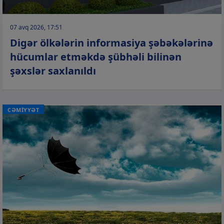
07 avq 2026, 17:51
Digər ölkələrin informasiya şəbəkələrinə
hücumlar etməkdə şübhəli bilinən
şəxslər saxlanıldı
CƏMİYYƏT