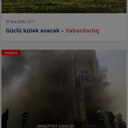
07 avq 2026, 17:11
Güclü külək əsəcək –
Xəbərdarlıq
HADİSƏ