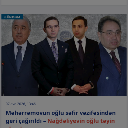
GÜNDƏM
07 avq 2026, 13:46
Məhərrəmovun oğlu səfir vəzifəsindən
geri çağırıldı –
Nağdəliyevin oğlu təyin