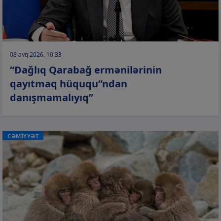
08 avq 2026, 10:33
“Dağlıq Qarabağ ermənilərinin
qayıtmaq hüququ”ndan
danışmamalıyıq”
CƏMİYYƏT