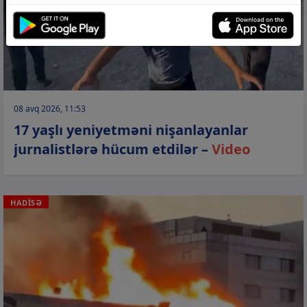
08 avq 2026, 11:53
17 yaşlı yeniyetməni nişanlayanlar
jurnalistlərə hücum etdilər –
Video
HADİSƏ