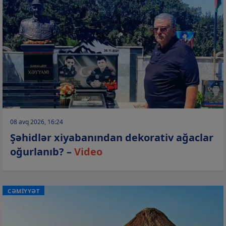
08 avq 2026, 16:24
Şəhidlər xiyabanından dekorativ ağaclar
oğurlanıb? –
Video
CƏMİYYƏT