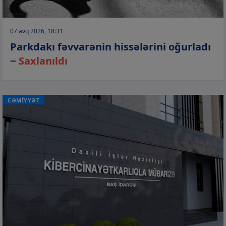
07 avq 2026, 18:31
Parkdakı fəvvarənin hissələrini oğurladı
−
Saxlanıldı
CƏMİYYƏT