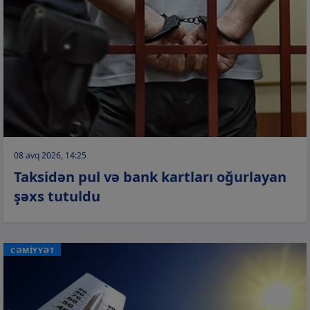
08 avq 2026, 14:25
Taksidən pul və bank kartları oğurlayan
şəxs tutuldu
CƏMİYYƏT