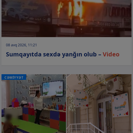
08 avq 2026, 11:21
Sumqayıtda sexdə yanğın olub –
Video
CƏMİYYƏT