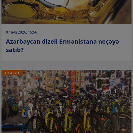
07 avq 2026, 15:56
Azərbaycan dizeli Ermənistana neçəyə
satıb?
TİCARƏT