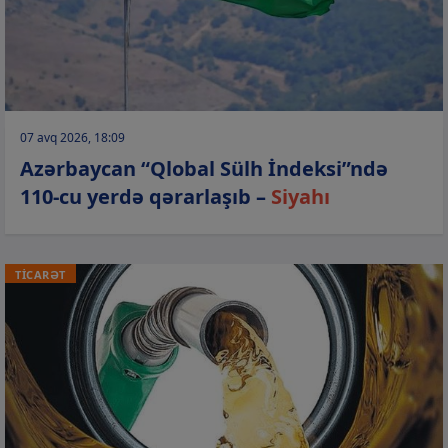
07 avq 2026, 18:09
Azərbaycan “Qlobal Sülh İndeksi”ndə
110-cu yerdə qərarlaşıb –
Siyahı
TİCARƏT