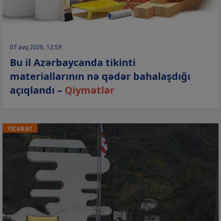
07 avq 2026, 12:59
Bu il Azərbaycanda tikinti
materiallarının nə qədər bahalaşdığı
açıqlandı –
Qiymətlər
TİCARƏT