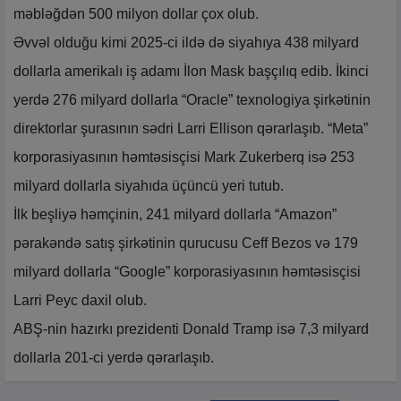
məbləğdən 500 milyon dollar çox olub.
Əvvəl olduğu kimi 2025-ci ildə də siyahıya 438 milyard
dollarla amerikalı iş adamı İlon Mask başçılıq edib. İkinci
yerdə 276 milyard dollarla “Oracle” texnologiya şirkətinin
direktorlar şurasının sədri Larri Ellison qərarlaşıb. “Meta”
korporasiyasının həmtəsisçisi Mark Zukerberq isə 253
milyard dollarla siyahıda üçüncü yeri tutub.
İlk beşliyə həmçinin, 241 milyard dollarla “Amazon”
pərakəndə satış şirkətinin qurucusu Ceff Bezos və 179
milyard dollarla “Google” korporasiyasının həmtəsisçisi
Larri Peyc daxil olub.
ABŞ-nin hazırkı prezidenti Donald Tramp isə 7,3 milyard
dollarla 201-ci yerdə qərarlaşıb.