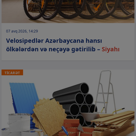
07 avq 2026, 14:29
Velosipedlər Azərbaycana hansı
ölkələrdən və neçəyə gətirilib –
Siyahı
TİCARƏT