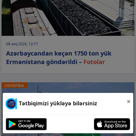
08 avq 2026, 12:17
Azərbaycandan keçən 1750 ton yük
Ermənistana göndərildi –
Fotolar
STATİSTİKA
×
Tətbiqimizi yükləyə bilərsiniz