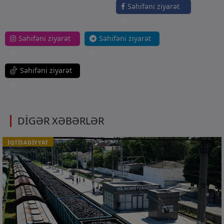
Səhifəni ziyarət
et
Səhifəni ziyarət
Səhifəni ziyarət
et
et
Səhifəni ziyarət
et
DİGƏR XƏBƏRLƏR
İQTİSADİYYAT