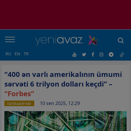
RU
EN
TR
“400 ən varlı amerikalının ümumi
sərvəti 6 trilyon dolları keçdi” –
“Forbes”
10 sen 2025, 12:29
İQTİSADİYYAT