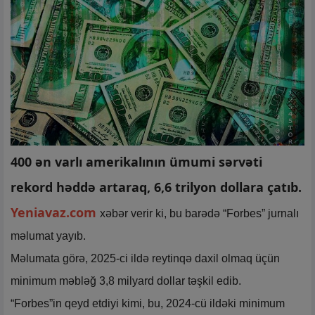
400 ən varlı amerikalının ümumi sərvəti
rekord həddə artaraq, 6,6 trilyon dollara çatıb.
Yeniavaz.com
xəbər verir ki, bu barədə “Forbes” jurnalı
məlumat yayıb.
Məlumata görə, 2025-ci ildə reytinqə daxil olmaq üçün
minimum məbləğ 3,8 milyard dollar təşkil edib.
“Forbes”in qeyd etdiyi kimi, bu, 2024-cü ildəki minimum