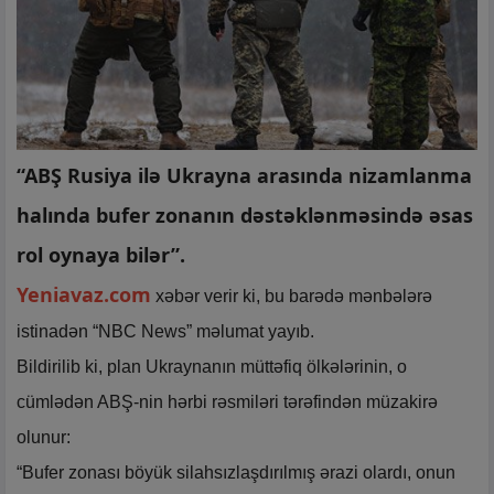
“ABŞ Rusiya ilə Ukrayna arasında nizamlanma
halında bufer zonanın dəstəklənməsində əsas
rol oynaya bilər”.
Yeniavaz.com
xəbər verir ki, bu barədə mənbələrə
istinadən “NBC News” məlumat yayıb.
Bildirilib ki, plan Ukraynanın müttəfiq ölkələrinin, o
cümlədən ABŞ-nin hərbi rəsmiləri tərəfindən müzakirə
olunur:
“Bufer zonası böyük silahsızlaşdırılmış ərazi olardı, onun