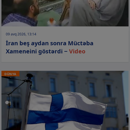
09 avq 2026, 13:14
İran beş aydan sonra Müctəba
Xameneini göstərdi −
Video
DÜNYA