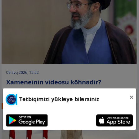
09 avq 2026, 15:52
Xameneinin videosu köhnədir?
×
Tətbiqimizi yükləyə bilərsiniz
DÜNYA