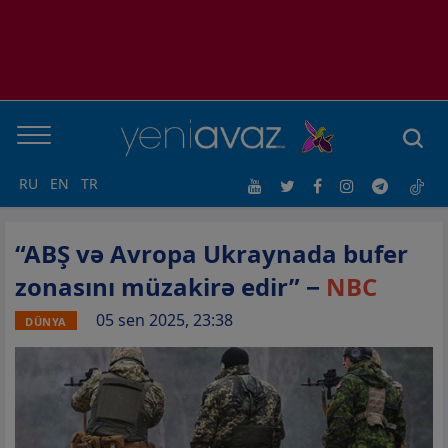
RU
EN
TR
“ABŞ və Avropa Ukraynada bufer
zonasını müzakirə edir” −
NBC
05 sen 2025, 23:38
DÜNYA