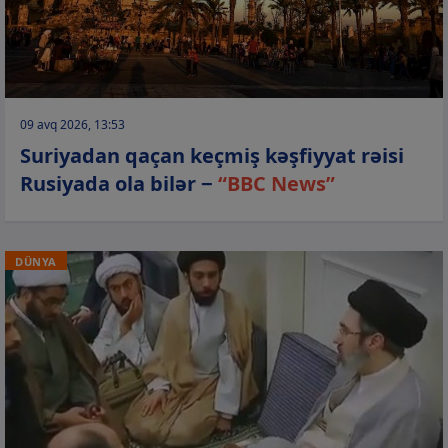
09 avq 2026, 13:53
Suriyadan qaçan keçmiş kəşfiyyat rəisi
Rusiyada ola bilər −
“BBC News”
DÜNYA