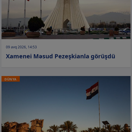
09 avq 2026, 14:53
Xamenei Məsud Pezeşkianla görüşdü
DÜNYA