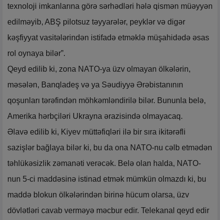
texnoloji imkanlarına görə sərhədləri hələ qismən müəyyən
edilməyib, ABŞ pilotsuz təyyarələr, peyklər və digər
kəşfiyyat vasitələrindən istifadə etməklə müşahidədə əsas
rol oynaya bilər”.
Qeyd edilib ki, zona NATO-ya üzv olmayan ölkələrin,
məsələn, Banqladeş və ya Səudiyyə Ərəbistanının
qoşunları tərəfindən möhkəmləndirilə bilər. Bununla belə,
Amerika hərbçiləri Ukrayna ərazisində olmayacaq.
Əlavə edilib ki, Kiyev müttəfiqləri ilə bir sıra ikitərəfli
sazişlər bağlaya bilər ki, bu da ona NATO-nu cəlb etmədən
təhlükəsizlik zəmanəti verəcək. Belə olan halda, NATO-
nun 5-ci maddəsinə istinad etmək mümkün olmazdı ki, bu
maddə blokun ölkələrindən birinə hücum olarsa, üzv
dövlətləri cavab verməyə məcbur edir. Telekanal qeyd edir