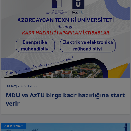
08 avq 2026, 19:55
MDU və AzTU birgə kadr hazırlığına start
verir
CƏMİYYƏT