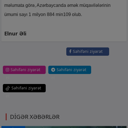
məlumata görə, Azərbaycanda əmək müqavilələrinin
ümumi sayı 1 milyon 884 min109 olub.
Elnur Əli
Səhifəni ziyarət
et
Səhifəni ziyarət
Səhifəni ziyarət
et
et
Səhifəni ziyarət
et
DİGƏR XƏBƏRLƏR