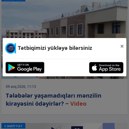
×
Tətbiqimizi yükləyə bilərsiniz
09 avq 2026, 11:13
Tələbələr yaşamadıqları mənzilin
kirayəsini ödəyirlər? −
Video
CƏMİYYƏT