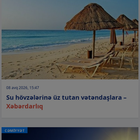
08 avq 2026, 15:47
Su hövzələrinə üz tutan vətəndaşlara –
Xəbərdarlıq
CƏMİYYƏT