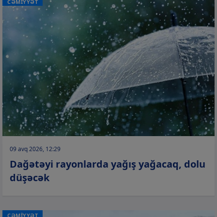
CƏMİYYƏT
09 avq 2026, 12:29
Dağətəyi rayonlarda yağış yağacaq, dolu
düşəcək
CƏMİYYƏT