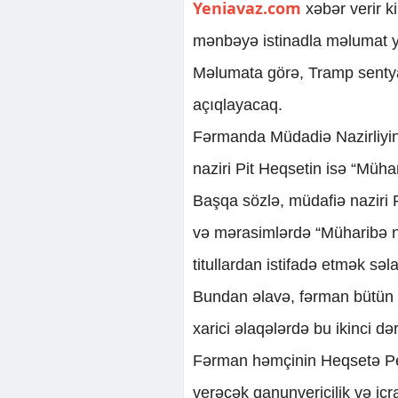
Yeniavaz.com
xəbər verir 
mənbəyə istinadla məlumat y
Məlumata görə, Tramp sentyab
açıqlayacaq.
Fərmanda Müdadiə Nazirliyini
naziri Pit Heqsetin isə “Mühari
Başqa sözlə, müdafiə naziri 
və mərasimlərdə “Müharibə naz
titullardan istifadə etmək səl
Bundan əlavə, fərman bütün f
xarici əlaqələrdə bu ikinci dər
Fərman həmçinin Heqsetə Pen
verəcək qanunvericilik və icr