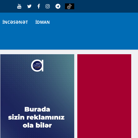
İNCƏSƏNƏT
İDMAN