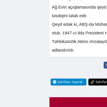
Ağ Evin açıqlamasında qeyd o
təsdiqini tələb edir.
Qeyd edək ki, ABŞ-də Müharib
olub. 1947-ci ildə Prezident 
Təhlükəsizlik Aktını imzalayı
adlandırılıb.
Səhifəni ziyarət
Səhifən
et
et