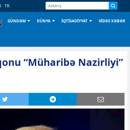
N
TR
GÜNDƏM
DÜNYA
İQTİSADİYYAT
VİDEO XƏBƏR
onu “Müharibə Nazirliyi”