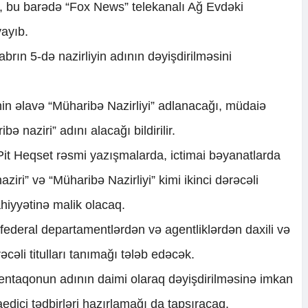
ki, bu barədə “Fox News” telekanalı Ağ Evdəki
ayıb.
rın 5-də nazirliyin adının dəyişdirilməsini
n əlavə “Müharibə Nazirliyi” adlanacağı, müdaiə
bə naziri” adını alacağı bildirilir.
Pit Heqset rəsmi yazışmalarda, ictimai bəyanatlarda
iri” və “Müharibə Nazirliyi” kimi ikinci dərəcəli
ahiyyətinə malik olacaq.
ederal departamentlərdən və agentliklərdən daxili və
əcəli titulları tanımağı tələb edəcək.
taqonun adının daimi olaraq dəyişdirilməsinə imkan
aedici tədbirləri hazırlamağı da tapşıracaq.