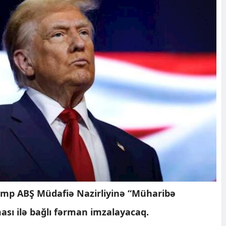
amp ABŞ Müdafiə Nazirliyinə “Müharibə
ması ilə bağlı fərman imzalayacaq.