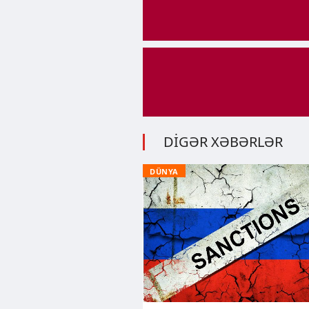
DİGƏR XƏBƏRLƏR
DÜNYA