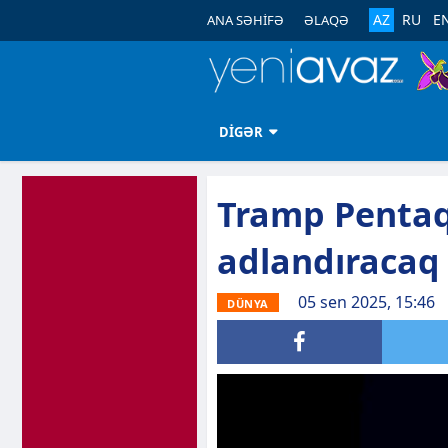
AZ
RU
E
ANA SƏHİFƏ
ƏLAQƏ
DİGƏR
Tramp Pentaq
adlandıracaq
05 sen 2025, 15:46
DÜNYA