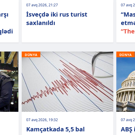
07 avq 2026, 21:27
07 avq 2
rşı
İsveçdə iki rus turist
“Mas
saxlanıldı
etmə
qlədi
“The
DÜNYA
DÜNYA
07 avq 2026, 19:32
07 avq 2
Kamçatkada 5,5 bal
ABŞ i