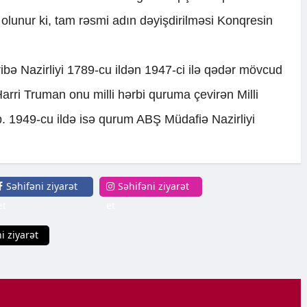
lunur ki, tam rəsmi adın dəyişdirilməsi Konqresin
ə Nazirliyi 1789-cu ildən 1947-ci ilə qədər mövcud
Harri Truman onu milli hərbi quruma çevirən Milli
b. 1949-cu ildə isə qurum ABŞ Müdafiə Nazirliyi
Səhifəni ziyarət
Səhifəni ziyarət
et
et
i ziyarət