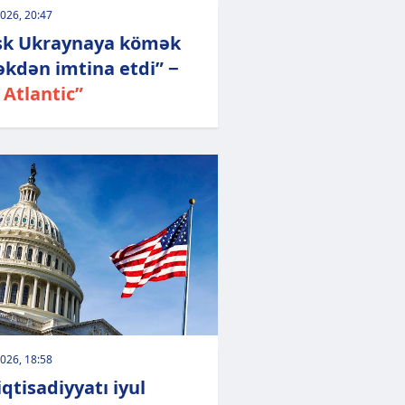
026, 20:47
k Ukraynaya kömək
kdən imtina etdi” −
 Atlantic”
026, 18:58
qtisadiyyatı iyul