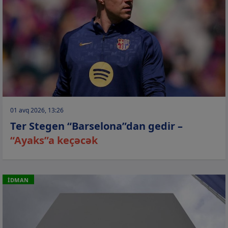
01 avq 2026, 13:26
Ter Stegen “Barselona”dan gedir –
“Ayaks”a keçəcək
İDMAN