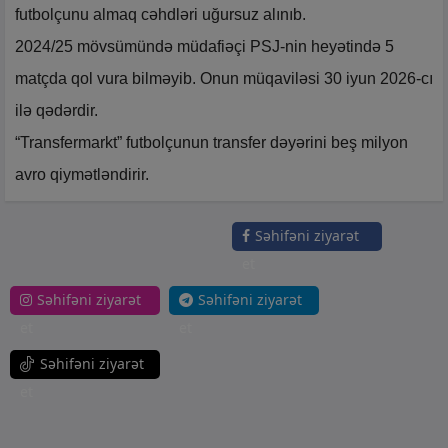
futbolçunu almaq cəhdləri uğursuz alınıb.
2024/25 mövsümündə müdafiəçi PSJ-nin heyətində 5
matçda qol vura bilməyib. Onun müqaviləsi 30 iyun 2026-cı
ilə qədərdir.
“Transfermarkt” futbolçunun transfer dəyərini beş milyon
avro qiymətləndirir.
Səhifəni ziyarət
et
Səhifəni ziyarət
Səhifəni ziyarət
et
et
Səhifəni ziyarət
et