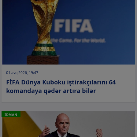
01 avq 2026, 19:47
FİFA Dünya Kuboku iştirakçılarını 64
komandaya qədər artıra bilər
İDMAN