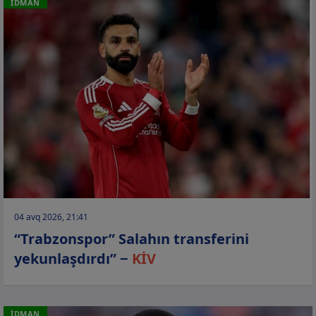
İDMAN
04 avq 2026, 21:41
“Trabzonspor” Salahın transferini
yekunlaşdırdı” −
KİV
İDMAN