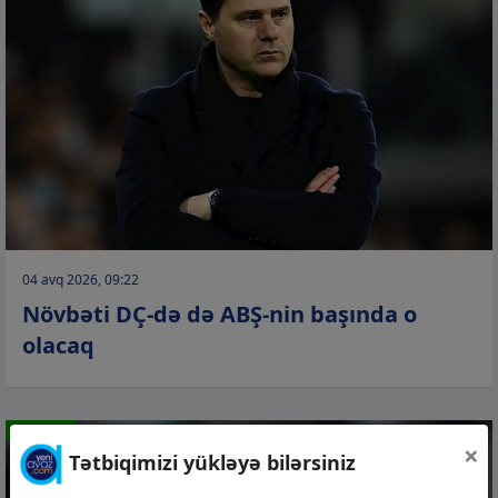
04 avq 2026, 09:22
Növbəti DÇ-də də ABŞ-nin başında o
olacaq
İDMAN
×
Tətbiqimizi yükləyə bilərsiniz