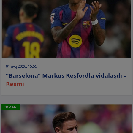
01 avq 2026, 15:55
“Barselona” Markus Reşfordla vidalaşdı –
Rəsmi
İDMAN