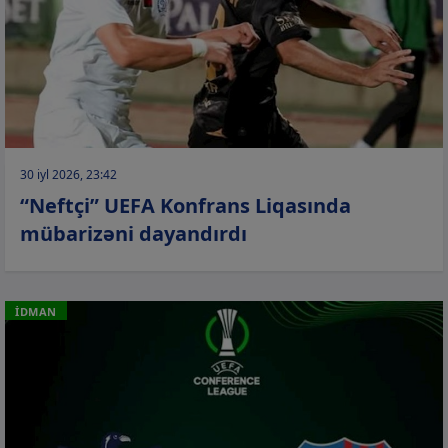
30 iyl 2026, 23:42
“Neftçi” UEFA Konfrans Liqasında
mübarizəni dayandırdı
İDMAN