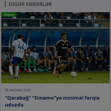
DİGƏR XƏBƏRLƏR
İDMAN
06 avq 2026, 23:01
“Qarabağ” “Dinamo”ya minimal fərqlə
uduzdu