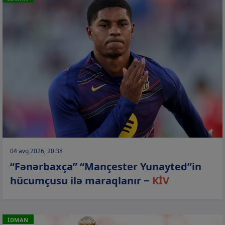
04 avq 2026, 20:38
“Fənərbaxça” “Mançester Yunayted”in
hücumçusu ilə maraqlanır −
KİV
İDMAN