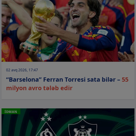
02 avq 2026, 17:47
“Barselona” Ferran Torresi sata bilər –
55
milyon avro tələb edir
İDMAN