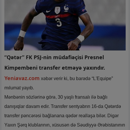
“Qətər” FK PSJ-nin müdafiəçisi Presnel
Kimpembeni transfer etməyə yaxındır.
Yeniavaz.com
xəbər verir ki, bu barədə “L'Equipe”
mılumat yayıb.
Mənbənin sözlərinə görə, 30 yaşlı fransalı ilə bağlı
danışıqlar davam edir. Transfer sentyabrın 16-da Qətərdə
transfer pəncərəsi bağlanana qədər reallaşa bilər. Digər
Yaxın Şərq klublarının, xüsusən də Səudiyyə Ərəbistanının