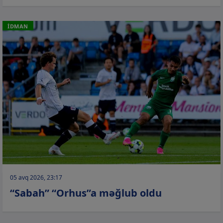
İDMAN
05 avq 2026, 23:17
“Sabah” “Orhus”a məğlub oldu