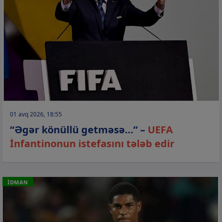
01 avq 2026, 18:55
“Əgər könüllü getməsə…” –
UEFA
İnfantinonun istefasını tələb edir
İDMAN