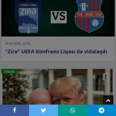
30 iyl 2026, 22:02
“Zirə” UEFA Konfrans Liqası ilə vidalaşdı
İDMAN
T