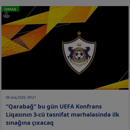
İDMAN
06 avq 2026, 09:21
“Qarabağ” bu gün UEFA Konfrans
Liqasının 3-cü təsnifat mərhələsində ilk
sınağına çıxacaq