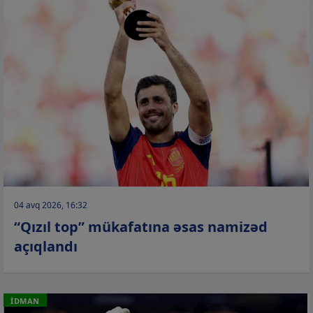
04 avq 2026, 16:32
“Qızıl top” mükafatına əsas namizəd
açıqlandı
İDMAN