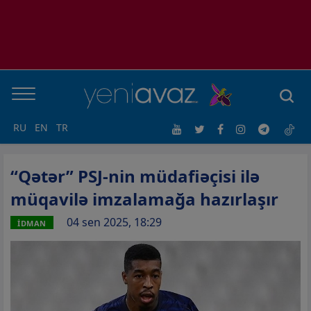
RU
EN
TR
“Qətər” PSJ-nin müdafiəçisi ilə
müqavilə imzalamağa hazırlaşır
04 sen 2025, 18:29
İDMAN