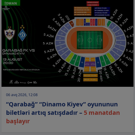
İDMAN
06 avq 2026, 12:08
“Qarabağ” “Dinamo Kiyev” oyununun
biletləri artıq satışdadır –
5 manatdan
başlayır