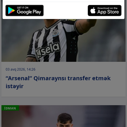
03 avq 2026, 14:26
“Arsenal” Qimaraynsı transfer etmək
istəyir
İDMAN