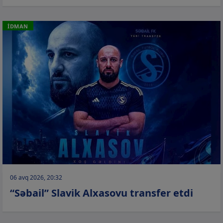
İDMAN
06 avq 2026, 20:32
“Səbail” Slavik Alxasovu transfer etdi