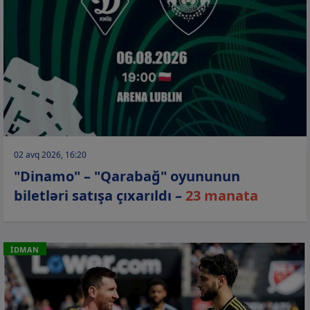
02 avq 2026, 16:20
"Dinamo" – "Qarabağ" oyununun
biletləri satışa çıxarıldı –
23 manata
İDMAN