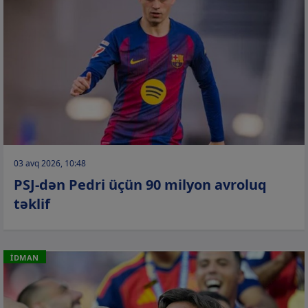
03 avq 2026, 10:48
PSJ-dən Pedri üçün 90 milyon avroluq
təklif
İDMAN