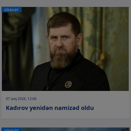
SİYASƏT
07 avq 2026, 12:06
Kadırov yenidən namizəd oldu
SİYASƏT