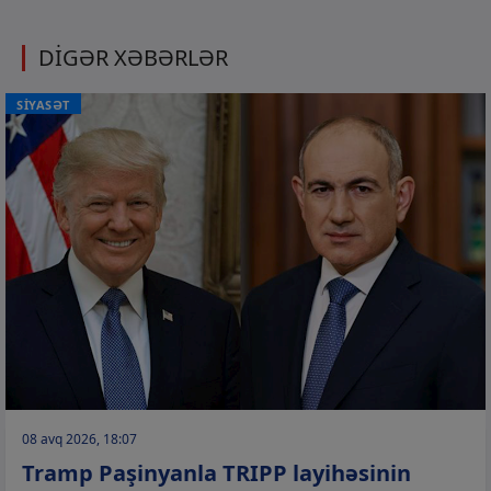
DİGƏR XƏBƏRLƏR
SİYASƏT
08 avq 2026, 18:07
Tramp Paşinyanla TRIPP layihəsinin