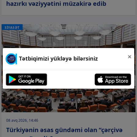
hazırkı vəziyyətini müzakirə edib
SİYASƏT
×
Tətbiqimizi yükləyə bilərsiniz
08 avq 2026, 14:46
Türkiyənin əsas gündəmi olan “çərçivə