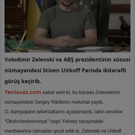
Volodimir Zelenski və ABŞ prezidentinin xüsusi
nümayəndəsi Stiven Uitkoff Parisdə ikitərəfli
görüş keçirib.
Yeniavaz.com
xəbər verir ki, bu barədə Zelenskinin
nümayəndəsi Sergey Nikiforov məlumat yayıb.
O, danışıqların təfərrüatlarını açıqlamayıb, lakin əvvəllər
“Obshchestvennoye” nəşri Yelisey sarayındakı
mənbələrinə istinadən qeyd edib ki, Zelenski və Uitkoff