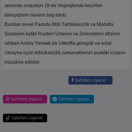
arasında avqustun 18-də Vaşinqtonda keçirilən
danışıqların davamı baş tutub.
Bundan əvvəl Parisdə Milli Təhlükəsizlik və Müdafiə
Şurasının katibi Rustem Umerov və Zelenskinin ofisinin
rəhbəri Andriy Yermak da Uitkoffla görüşüb və onlar
Ukrayna üçün təhlükəsizlik zəmanətlərinin praktiki icrasını
müzakirə ediblər.
Səhifəni ziyarət
et
Səhifəni ziyarət
Səhifəni ziyarət
et
et
Səhifəni ziyarət
et