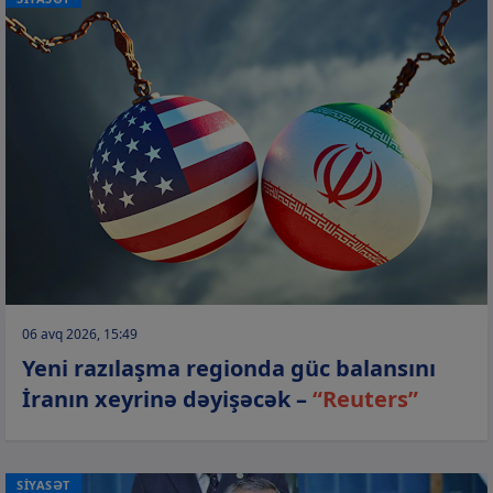
06 avq 2026, 15:49
Yeni razılaşma regionda güc balansını
İranın xeyrinə dəyişəcək –
“Reuters”
SİYASƏT