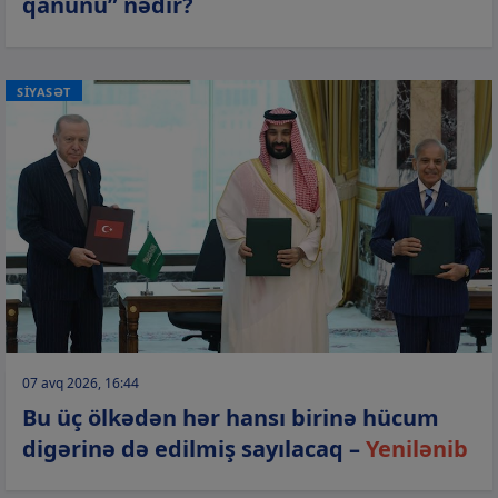
qanunu” nədir?
SİYASƏT
07 avq 2026, 16:44
Bu üç ölkədən hər hansı birinə hücum
digərinə də edilmiş sayılacaq –
Yenilənib