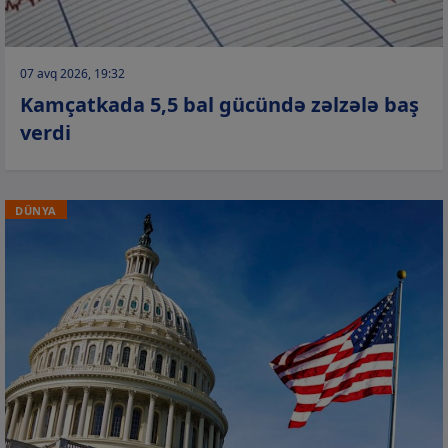
07 avq 2026, 19:32
Kamçatkada 5,5 bal gücündə zəlzələ baş
verdi
DÜNYA