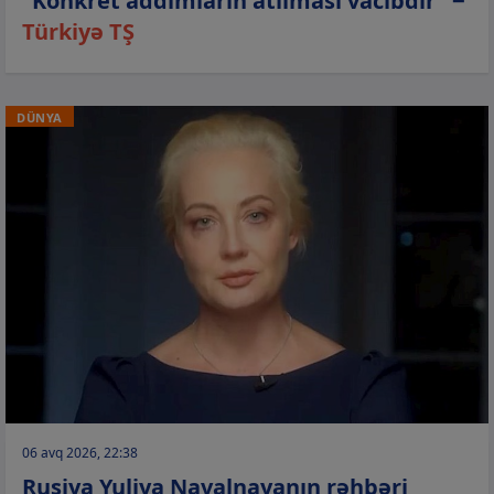
“Konkret addımların atılması vacibdir” −
Türkiyə TŞ
DÜNYA
06 avq 2026, 22:38
Rusiya Yuliya Navalnayanın rəhbəri