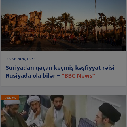
09 avq 2026, 13:53
Suriyadan qaçan keçmiş kəşfiyyat rəisi
Rusiyada ola bilər −
“BBC News”
DÜNYA