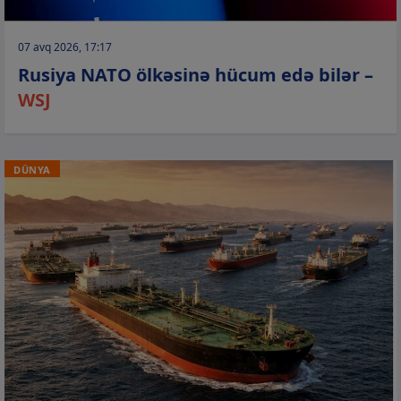
07 avq 2026, 17:17
Rusiya NATO ölkəsinə hücum edə bilər –
WSJ
DÜNYA