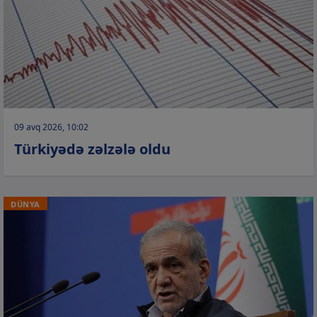
09 avq 2026, 10:02
Türkiyədə zəlzələ oldu
DÜNYA