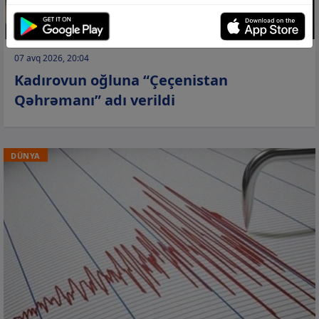
07 avq 2026, 20:04
Kadırovun oğluna “Çeçenistan
Qəhrəmanı” adı verildi
DÜNYA