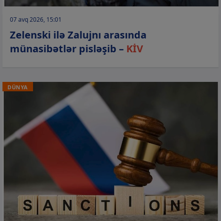
07 avq 2026, 15:01
Zelenski ilə Zalujnı arasında
münasibətlər pisləşib –
KİV
DÜNYA