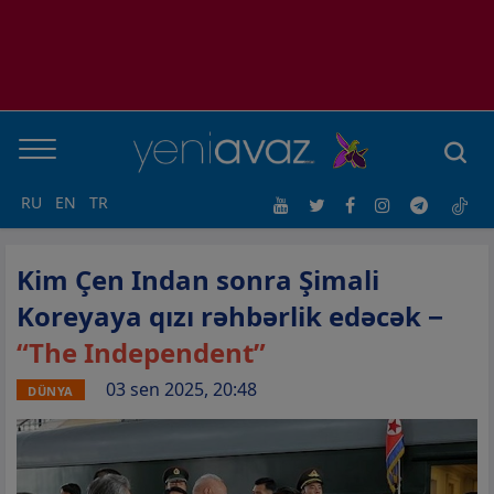
RU
EN
TR
Kim Çen Indan sonra Şimali
Koreyaya qızı rəhbərlik edəcək −
“The Independent”
03 sen 2025, 20:48
DÜNYA