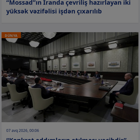
“Mossad”ın İranda çevriliş hazırlayan iki
yüksək vəzifəlisi işdən çıxarılıb
DÜNYA
07 avq 2026, 00:06