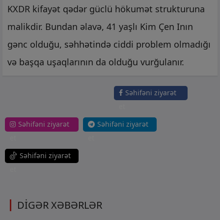
KXDR kifayət qədər güclü hökumət strukturuna
malikdir. Bundan əlavə, 41 yaşlı Kim Çen Inın
gənc olduğu, səhhətində ciddi problem olmadığı
və başqa uşaqlarının da olduğu vurğulanır.
Səhifəni ziyarət
et
Səhifəni ziyarət
Səhifəni ziyarət
et
et
Səhifəni ziyarət
et
DİGƏR XƏBƏRLƏR