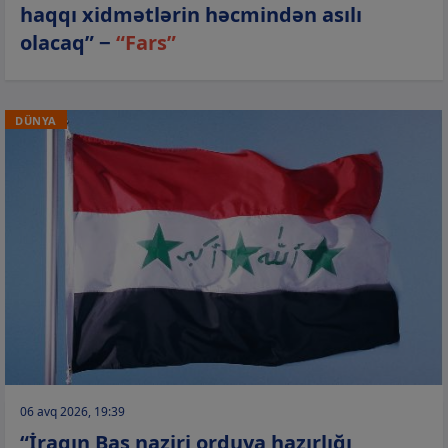
haqqı xidmətlərin həcmindən asılı
olacaq” −
“Fars”
DÜNYA
06 avq 2026, 19:39
“İraqın Baş naziri orduya hazırlığı