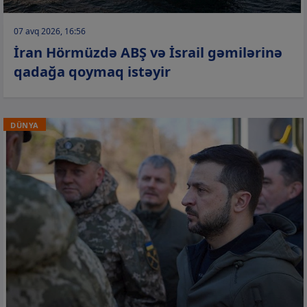
07 avq 2026, 16:56
İran Hörmüzdə ABŞ və İsrail gəmilərinə
qadağa qoymaq istəyir
DÜNYA