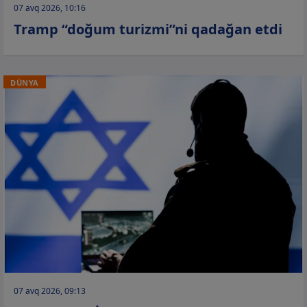
07 avq 2026, 10:16
Tramp “doğum turizmi”ni qadağan etdi
DÜNYA
07 avq 2026, 09:13