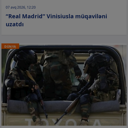
07 avq 2026, 12:20
“Real Madrid” Vinisiusla müqaviləni
uzatdı
DÜNYA