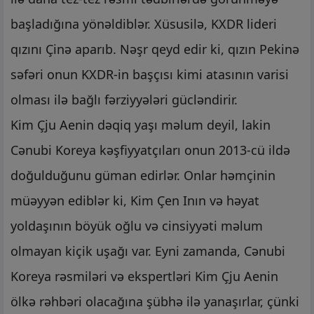
başladığına yönəldiblər. Xüsusilə, KXDR lideri
qızını Çinə aparıb. Nəşr qeyd edir ki, qızın Pekinə
səfəri onun KXDR-in başçısı kimi atasının varisi
olması ilə bağlı fərziyyələri gücləndirir.
Kim Çju Aenin dəqiq yaşı məlum deyil, lakin
Cənubi Koreya kəşfiyyatçıları onun 2013-cü ildə
doğulduğunu güman edirlər. Onlar həmçinin
müəyyən ediblər ki, Kim Çen Inın və həyat
yoldaşının böyük oğlu və cinsiyyəti məlum
olmayan kiçik uşağı var. Eyni zamanda, Cənubi
Koreya rəsmiləri və ekspertləri Kim Çju Aenin
ölkə rəhbəri olacağına şübhə ilə yanaşırlar, çünki