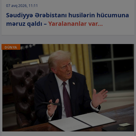
07 avq 2026, 11:11
Səudiyyə Ərəbistanı husilərin hücumuna
məruz qaldı –
Yaralananlar var...
DÜNYA