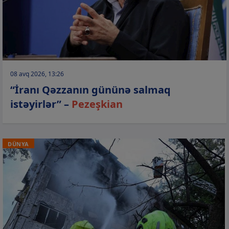
08 avq 2026, 13:26
“İranı Qəzzanın gününə salmaq
istəyirlər” –
Pezeşkian
DÜNYA