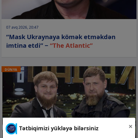
07 avq 2026, 20:47
“Mask Ukraynaya kömək etməkdən
imtina etdi” −
“The Atlantic”
DÜNYA
×
Tətbiqimizi yükləyə bilərsiniz