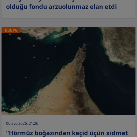
olduğu fondu arzuolunmaz elan etdi
DÜNYA
06 avq 2026, 21:26
“Hörmüz boğazından keçid üçün xidmət