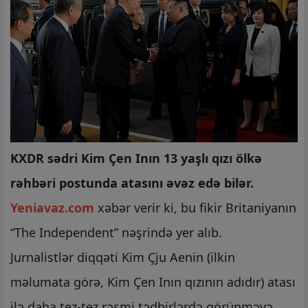
KXDR sədri Kim Çen Inın 13 yaşlı qızı ölkə
rəhbəri postunda atasını əvəz edə bilər.
Yeniavaz.com
xəbər verir ki, bu fikir Britaniyanın
“The Independent” nəşrində yer alıb.
Jurnalistlər diqqəti Kim Çju Aenin (ilkin
məlumata görə, Kim Çen Inın qızının adıdır) atası
ilə daha tez-tez rəsmi tədbirlərdə görünməyə