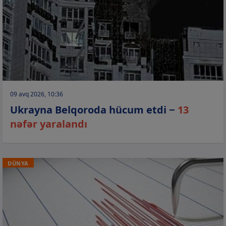
09 avq 2026, 10:36
Ukrayna Belqoroda hücum etdi −
13
nəfər yaralandı
DÜNYA