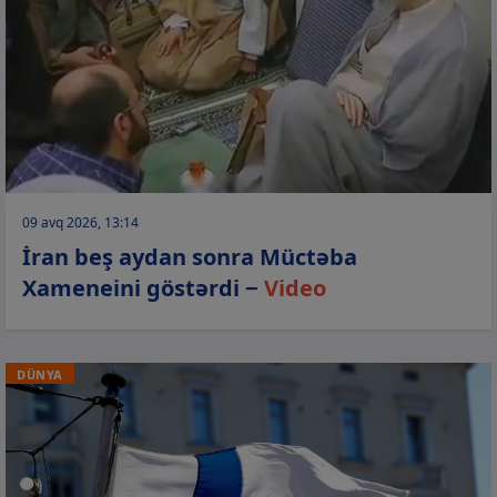
09 avq 2026, 13:14
İran beş aydan sonra Müctəba
Xameneini göstərdi −
Video
DÜNYA