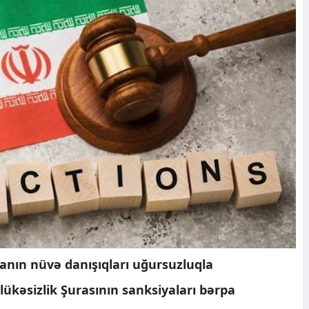
anın nüvə danışıqları uğursuzluqla
ükəsizlik Şurasının sanksiyaları bərpa