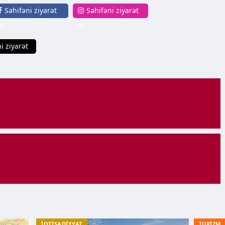
Səhifəni ziyarət
Səhifəni ziyarət
et
et
i ziyarət
İQTİSADİYYAT
TURİZM