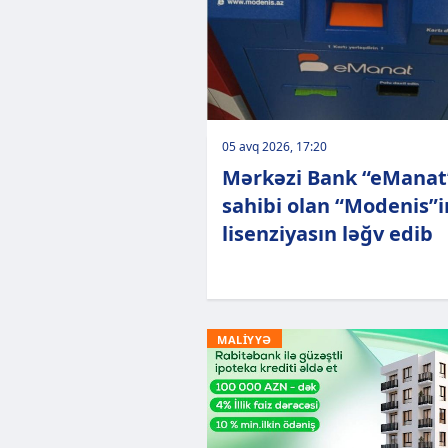
05 avq 2026, 17:20
Mərkəzi Bank “eManat
sahibi olan “Modenis”i
lisenziyasın ləğv edib
MALİYYƏ