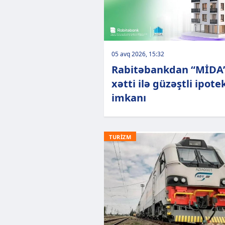
05 avq 2026, 15:32
Rabitəbankdan “MİDA
xətti ilə güzəştli ipote
imkanı
TURİZM