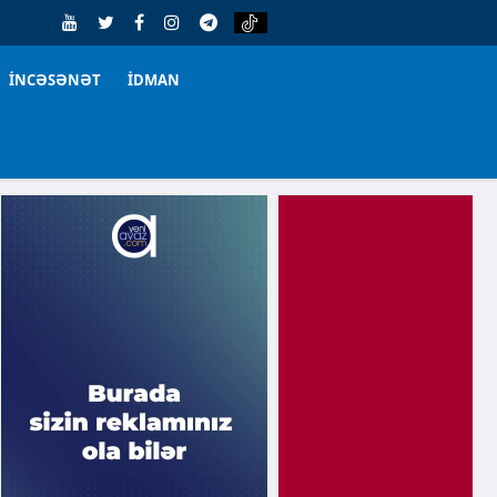
İNCƏSƏNƏT
İDMAN