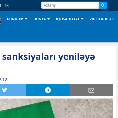
N
TR
GÜNDƏM
DÜNYA
İQTİSADİYYAT
VİDEO XƏBƏR
 sanksiyaları yeniləyə
2:12