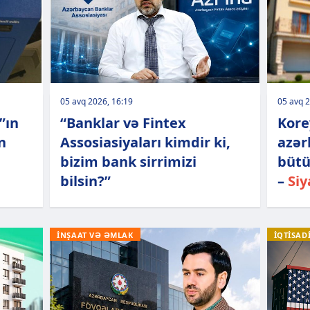
05 avq 2026, 16:19
05 avq 2
”ın
“Banklar və Fintex
Kore
n
Assosiasiyaları kimdir ki,
azər
bizim bank sirrimizi
bütü
bilsin?”
–
Siy
İNŞAAT VƏ ƏMLAK
İQTİSAD