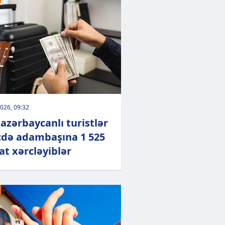
026, 09:32
 azərbaycanlı turistlər
cdə adambaşına 1 525
t xərcləyiblər