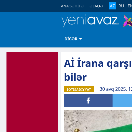
AZ
RU
E
ANA SƏHİFƏ
ƏLAQƏ
DİGƏR
Aİ İrana qarşı
bilər
30 avq 2025, 1
İQTİSADİYYAT