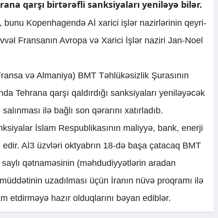
rana qarşı birtərəfli sanksiyaları yeniləyə bilər.
, bunu Kopenhagendə Aİ xarici işlər nazirlərinin qeyri-
əl Fransanın Avropa və Xarici İşlər naziri Jan-Noel
 Fransa və Almaniya) BMT Təhlükəsizlik Şurasının
ında Tehrana qarşı qaldırdığı sanksiyaları yeniləyəcək
alınması ilə bağlı son qərarını xatırladıb.
siyalar İslam Respublikasının maliyyə, bank, enerji
ə edir. Aİ3 üzvləri oktyabrın 18-də başa çatacaq BMT
 saylı qətnaməsinin (məhdudiyyətlərin aradan
) müddətinin uzadılması üçün İranın nüvə proqramı ilə
am etdirməyə hazır olduqlarını bəyan ediblər.