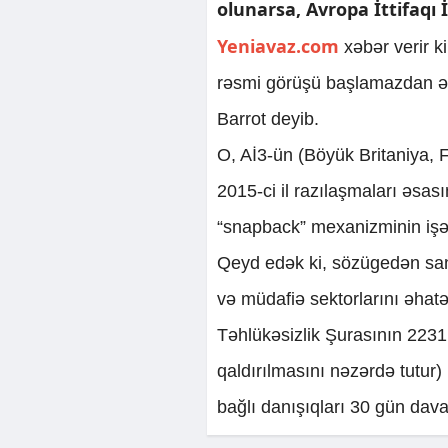
olunarsa, Avropa İttifaqı İ
Yeniavaz.com
xəbər verir ki
rəsmi görüşü başlamazdan əvv
Barrot deyib.
O, Aİ3-ün (Böyük Britaniya,
2015-ci il razılaşmaları əsas
“snapback” mexanizminin işə s
Qeyd edək ki, sözügedən sank
və müdafiə sektorlarını əhat
Təhlükəsizlik Şurasının 2231
qaldırılmasını nəzərdə tutur
bağlı danışıqları 30 gün dav