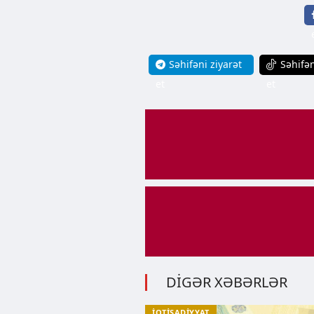
Səhifəni ziyarət
Səhifən
et
et
DİGƏR XƏBƏRLƏR
İQTİSADİYYAT