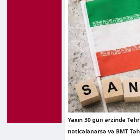
Yaxın 30 gün ərzində Tehr
nəticələnərsə və BMT Təhl