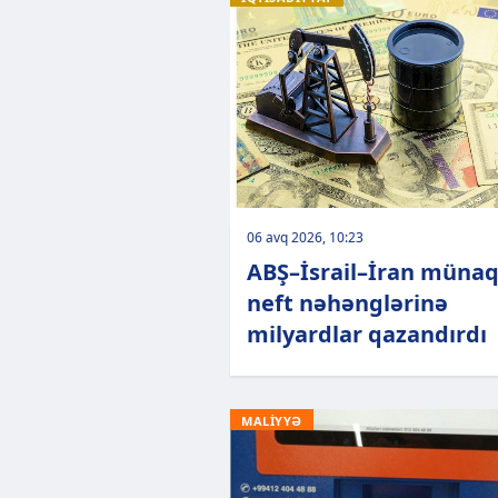
06 avq 2026, 10:23
ABŞ–İsrail–İran münaq
neft nəhənglərinə
milyardlar qazandırdı
MALİYYƏ