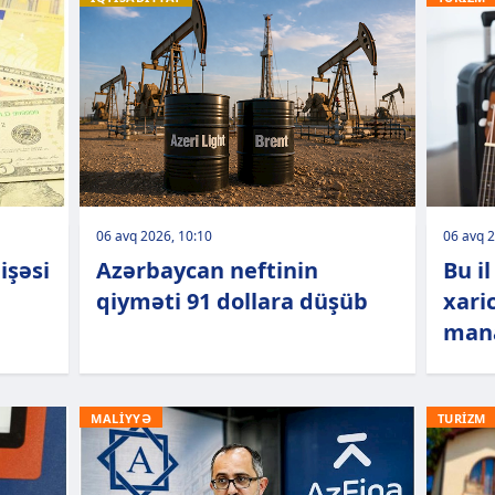
06 avq 2026, 10:10
06 avq 2
işəsi
Azərbaycan neftinin
Bu il
qiyməti 91 dollara düşüb
xari
mana
MALİYYƏ
TURİZM