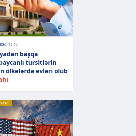
026, 15:49
yadan başqa
baycanlı tursitlərin
n ölkələrdə evləri olub
ahı
İYYAT