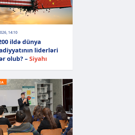
026, 14:10
200 ildə dünya
adiyyatının liderləri
ər olub? –
Siyahı
KA