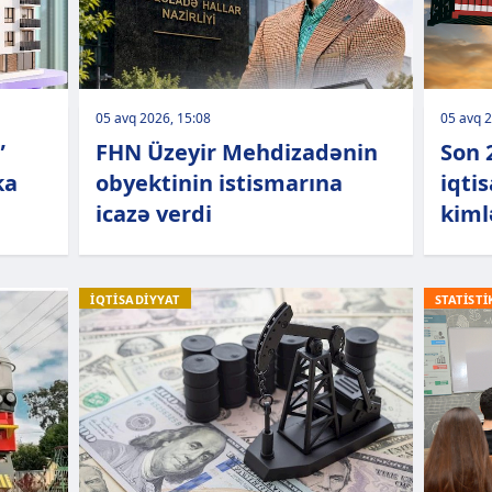
05 avq 2026, 15:08
05 avq 2
”
FHN Üzeyir Mehdizadənin
Son 
ka
obyektinin istismarına
iqtis
icazə verdi
kiml
İQTİSADİYYAT
STATİSTİ