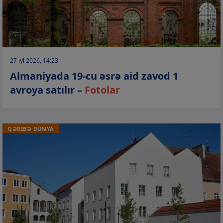
27 iyl 2026, 14:23
Almaniyada 19-cu əsrə aid zavod 1
avroya satılır –
Fotolar
QƏRİBƏ DÜNYA