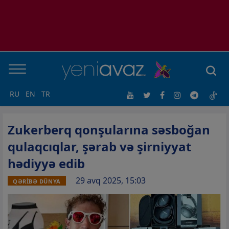
RU
EN
TR
Zukerberq qonşularına səsboğan
qulaqcıqlar, şərab və şirniyyat
hədiyyə edib
29 avq 2025, 15:03
QƏRİBƏ DÜNYA