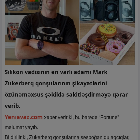
Silikon vadisinin ən varlı adamı Mark
Zukerberq qonşularının şikayətlərini
özünəməxsus şəkildə sakitləşdirməyə qərar
verib.
Yeniavaz.com
xəbər verir ki, bu barədə “Fortune”
məlumat yayıb.
Bildirilir ki, Zukerberq qonşularına səsboğan qulaqcıqlar,