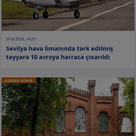
29 iyl 2026, 14:25
Sevilya hava limanında tərk edilmiş
təyyarə 10 avroya hərraca çıxarıldı
QƏRİBƏ DÜNYA