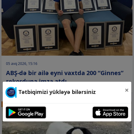
05 avq 2026, 15:16
ABŞ-də bir ailə eyni vaxtda 200 “Ginnes”
rekorduna imza atdı
×
Tətbiqimizi yükləyə bilərsiniz
QƏRİBƏ DÜNYA