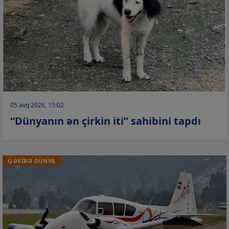
05 avq 2026, 15:02
“Dünyanın ən çirkin iti” sahibini tapdı
QƏRİBƏ DÜNYA