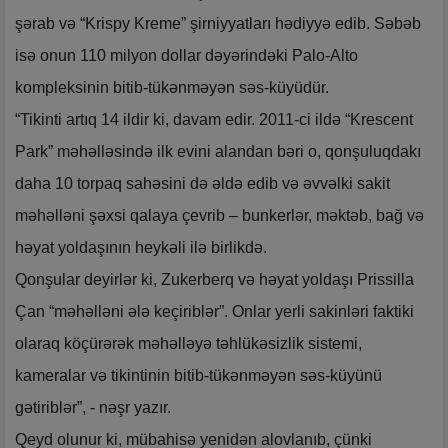
şərab və “Krispy Kreme” şirniyyatları hədiyyə edib. Səbəb
isə onun 110 milyon dollar dəyərindəki Palo-Alto
kompleksinin bitib-tükənməyən səs-küyüdür.
“Tikinti artıq 14 ildir ki, davam edir. 2011-ci ildə “Krescent
Park” məhəlləsində ilk evini alandan bəri o, qonşuluqdakı
daha 10 torpaq sahəsini də əldə edib və əvvəlki sakit
məhəlləni şəxsi qalaya çevrib – bunkerlər, məktəb, bağ və
həyat yoldaşının heykəli ilə birlikdə.
Qonşular deyirlər ki, Zukerberq və həyat yoldaşı Prissilla
Çan “məhəlləni ələ keçiriblər”. Onlar yerli sakinləri faktiki
olaraq köçürərək məhəlləyə təhlükəsizlik sistemi,
kameralar və tikintinin bitib-tükənməyən səs-küyünü
gətiriblər”, - nəşr yazır.
Qeyd olunur ki, mübahisə yenidən alovlanıb, çünki