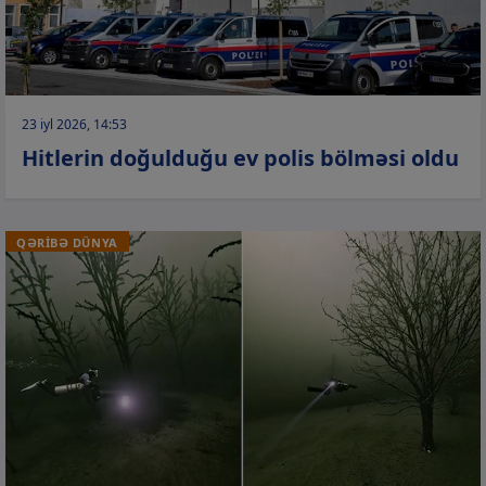
23 iyl 2026, 14:53
Hitlerin doğulduğu ev polis bölməsi oldu
QƏRİBƏ DÜNYA