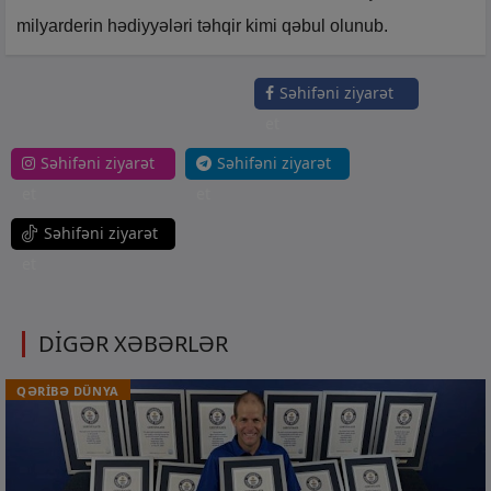
milyarderin hədiyyələri təhqir kimi qəbul olunub.
Səhifəni ziyarət
et
Səhifəni ziyarət
Səhifəni ziyarət
et
et
Səhifəni ziyarət
et
DİGƏR XƏBƏRLƏR
QƏRİBƏ DÜNYA